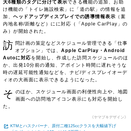
大6種類のタグに分けて表示
できる機能の追加、お助
け機能の「トイレ施設検索」に「道の駅」の情報を追
加、
ヘッドアップディスプレイでの誘導情報表示
（案
内地名称/距離など）にに対応（「Apple CarPlay」の
み）が開始された。
訪
問計画の策定などスケジュール管理できる「仕事
オプション」では、
Apple CarPlay・Android
Autoに対応
を開始し、作成した訪問スケジュールのほ
か、出発10分前の通知、アポイント時間に遅れそうな
時の遅延可能性通知などを、ナビ/ディスプレイオーデ
ィオの大画面に表示できるようになった。
そ
のほか、スケジュール画面の利便性向上や、地図
画面への訪問地アイコン表示にも対応を開始し
た。
《ヤマブキデザイン》
KTMとハスクバーナ、原付二種125ccクラスを大幅値下げ