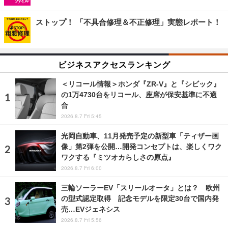
ストップ！ 「不具合修理＆不正修理」実態レポート！
ビジネスアクセスランキング
＜リコール情報＞ホンダ『ZR-V』と『シビック』
の1万4730台をリコール、座席が保安基準に不適
合
2026.8.7 Fri 5:45
光岡自動車、11月発売予定の新型車「ティザー画
像」第2弾を公開…開発コンセプトは、楽しくワク
ワクする『ミツオカらしさの原点』
2026.8.7 Fri 6:00
三輪ソーラーEV「スリールオータ」とは？ 欧州
の型式認定取得 記念モデルを限定30台で国内発
売…EVジェネシス
2026.8.7 Fri 5:56