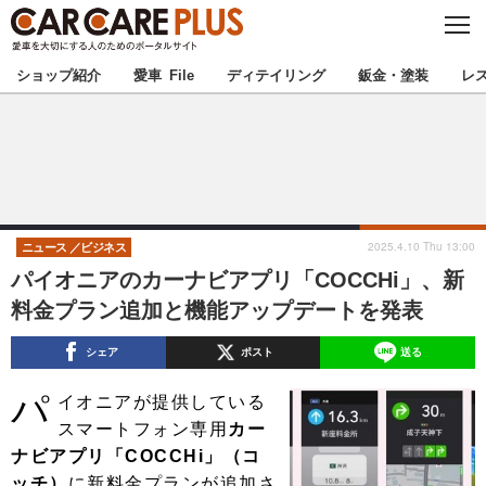
C
L
O
★カーケアプラス認定★
厳選プロショップを地域から探す
S
ショップ紹介
愛車 File
ディテイリング
鈑金・塗装
レ
E
北海道
東北
北関東
南関東
甲信越
北陸
2025.4.10 Thu 13:00
ニュース
ビジネス
パイオニアのカーナビアプリ「COCCHi」、新
東海
関西
料金プラン追加と機能アップデートを発表
中国
四国
シェア
ポスト
送る
パ
九州
沖縄
イオニアが提供している
スマートフォン専用
カー
注目の記事
ナビアプリ「COCCHi」（コ
ッチ）
に新料金プランが追加さ