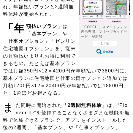
ショップレポート
愛車 File
ディテイリング
れ、年額払いプランと2週間無
自動車豆知識
ストップ！不具合修理＆粗悪修理
料体験が開始された。
ディテイリング
洗車
鈑金・塗装
「年
鈑金・塗装
ヘッドライト磨き
額払いプラン」
は
コーティング
小キズ直し
防錆
特集記事
「COCCHi」スマートフォン
表示専用「フリップガイドモ
「基本プラン」や
ード」が追加
フィルム・ラッピング
ストップ 不具合修理＆粗悪修理
カーメーカー「旧車」関連プロジェ
ショップ紹介
「仕事オプション」「ゼンリン
全 4 枚
クト
住宅地図オプション」を、従来
ショップレポート
プロショップ検索
レストア
拡大写真
の月額払いよりもお得に利用で
コラム
きるもの。たとえば基本プラン
カーメーカー「旧車」関連プロジ
コラム
イベント
ェクト
では月額350円×12＝4200円が年額払いで3800円に、
インタビュー
イベント告知
イベントレポート
基本プランに住宅地図と仕事の両オプション追加では
月額1700円×12＝20400円が年額払いでは18800円
と、1割ほどお得となる。
ま
た同時に開始された
「2週間無料体験」
は、“Pio
neer ID”を登録することなくさまざまな機能を無
料で体験できるプランで、アプリをインストールした
後の2週間、「基本プラン」や「仕事オプション」