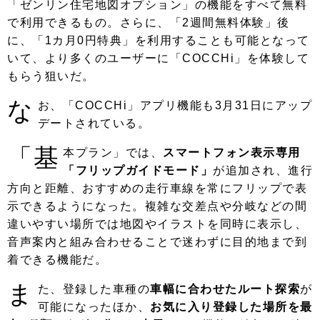
「ゼンリン住宅地図オプション」の機能をすべて無料
で利用できるもの。さらに、「2週間無料体験」後
に、「1カ月0円特典」を利用することも可能となって
いて、より多くのユーザーに「COCCHi」を体験して
もらう狙いだ。
な
お、「COCCHi」アプリ機能も3月31日にアップ
デートされている。
「基
本プラン」では、
スマートフォン表示専用
「フリップガイドモード」
が追加され、進行
方向と距離、おすすめの走行車線を常にフリップで表
示できるようになった。複雑な交差点や分岐などの間
違いやすい場所では地図やイラストを同時に表示し、
音声案内と組み合わせることで迷わずに目的地まで到
着できる機能だ。
ま
た、登録した車種の
車幅に合わせたルート探索
が
可能になったほか、
お気に入り登録した場所を最