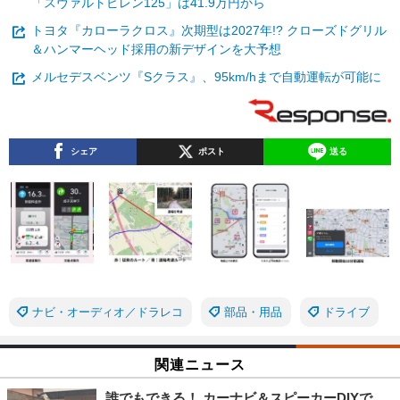
「スヴァルトピレン125」は41.9万円から
トヨタ『カローラクロス』次期型は2027年!? クローズドグリル
＆ハンマーヘッド採用の新デザインを大予想
メルセデスベンツ『Sクラス』、95km/hまで自動運転が可能に
シェア
ポスト
送る
ナビ・オーディオ／ドラレコ
部品・用品
ドライブ
関連ニュース
誰でもできる！ カーナビ＆スピーカーDIYで