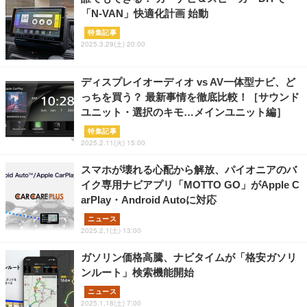
「N-VAN」快適化計画 始動
特集記事
2025.3.29(土) 20:00
ディスプレイオーディオ vs AV一体型ナビ、ど
っちを買う？ 最新事情を徹底比較！［サウンド
ユニット・選択のキモ…メインユニット編］
特集記事
2025.2.11(火) 15:00
スマホが壊れる心配から解放、パイオニアのバ
イク専用ナビアプリ「MOTTO GO」がApple C
arPlay・Android Autoに対応
ニュース
2025.2.1(土) 13:00
ガソリン価格高騰、ナビタイムが「格安ガソリ
ンルート」検索機能開始
ニュース
2025.1.18(土) 7:00