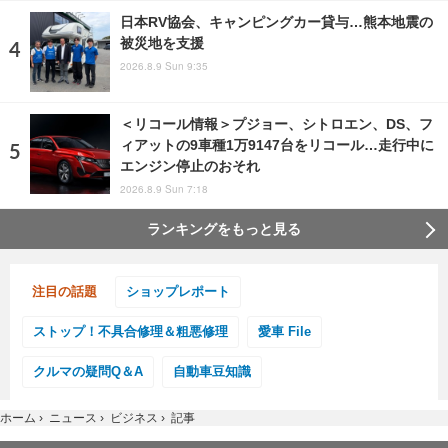
日本RV協会、キャンピングカー貸与…熊本地震の
被災地を支援
2026.8.9 Sun 9:35
＜リコール情報＞プジョー、シトロエン、DS、フ
ィアットの9車種1万9147台をリコール…走行中に
エンジン停止のおそれ
2026.8.9 Sun 7:18
ランキングをもっと見る
注目の話題
ショップレポート
ストップ！不具合修理＆粗悪修理
愛車 File
クルマの疑問Q＆A
自動車豆知識
ホーム
›
ニュース
›
ビジネス
›
記事