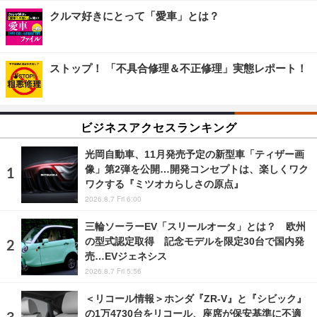
クルマ好きにとって「愛車」とは？
ストップ！ 「不具合修理＆不正修理」実態レポート！
ビジネスアクセスランキング
光岡自動車、11月発売予定の新型車「ティザー画
像」第2弾を公開…開発コンセプトは、楽しくワク
ワクする『ミツオカらしさの原点』
2026.8.7 Fri 6:00
三輪ソーラーEV「スリールオータ」とは？ 欧州
の型式認定取得 記念モデルを限定30台で国内発
売…EVジェネシス
2026.8.7 Fri 5:56
＜リコール情報＞ホンダ『ZR-V』と『シビック』
の1万4730台をリコール、座席が保安基準に不適