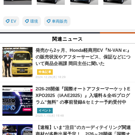
EV
環境
車両販売
関連ニュース
発売から2ヶ月、Honda軽商用EV『N-VAN e:』
の販売状況やアフターサービス、保証などにつ
いて商品企画課 岡田主任に聞いた
特集記事
2024.12.26(木) 18:29
2/26-28開催『国際オートアフターマーケットE
XPO2025（IAAE2025）』入場料＆全45プログ
ラム“無料” の事前登録&セミナー予約受付中
イベント
2025.1.15(水) 19:48
【速報】いま“注目”のカーディテイリング関連
商材が多数出展予定！…2/26～28開催「国際オ