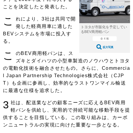
ショップレポート
愛車 File
ディテイリング
ことを決定したと発表した。
自動車豆知識
ストップ！不具合修理＆粗悪修理
ディテイリング
洗車
鈑金・塗装
こ
れにより、3社は共同で開
鈑金・塗装
発した軽商用車に適した
ヘッドライト磨き
コーティング
小キズ直し
防錆
特集記事
トヨタが市販化を予定してい
るBEV商用軽バン
BEVシステムを市場に投入す
フィルム・ラッピング
ストップ 不具合修理＆粗悪修理
カーメーカー「旧車」関連プロジェ
全 4 枚
ショップ紹介
る。
クト
拡大写真
ショップレポート
プロショップ検索
こ
レストア
のBEV商用軽バンは、ス
コラム
ズキとダイハツの小型車製造のノウハウとトヨタ
カーメーカー「旧車」関連プロジ
コラム
イベント
の電動化技術を融合させたもの。さらに、Commercia
ェクト
l Japan Partnership Technologies株式会社（CJP
インタビュー
イベント告知
イベントレポート
T）も企画に参画し、効率的なラストワンマイル輸送
に最適な仕様を追求した。
3
社は、配送業などの顧客ニーズに応えるBEV商用
軽バンを供給し、実用的で持続可能な移動手段を提
供することを目指している。この取り組みは、カーボ
ンニュートラルの実現に向けた重要な一歩となる。