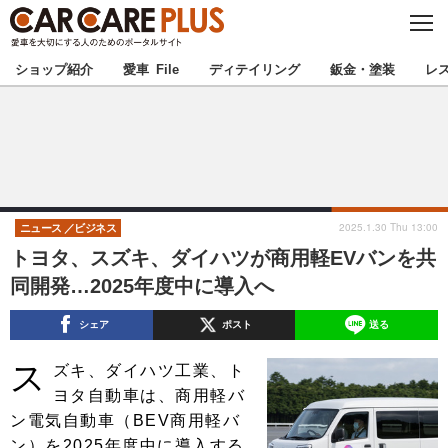
C
L
O
★カーケアプラス認定★
厳選プロショップを地域から探す
S
ショップ紹介
愛車 File
ディテイリング
鈑金・塗装
レ
E
北海道
東北
北関東
南関東
甲信越
北陸
2025.1.30 Thu 13:00
ニュース
ビジネス
トヨタ、スズキ、ダイハツが商用軽EVバンを共
東海
関西
同開発…2025年度中に導入へ
中国
四国
シェア
ポスト
送る
ス
九州
沖縄
ズキ、ダイハツ工業、ト
ヨタ自動車は、商用軽バ
注目の記事
ン電気自動車（BEV商用軽バ
ン）を2025年度中に導入する