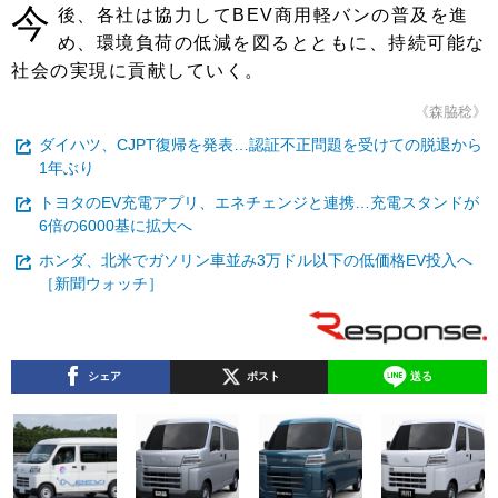
今
後、各社は協力してBEV商用軽バンの普及を進
め、環境負荷の低減を図るとともに、持続可能な
社会の実現に貢献していく。
《森脇稔》
ダイハツ、CJPT復帰を発表…認証不正問題を受けての脱退から
1年ぶり
トヨタのEV充電アプリ、エネチェンジと連携…充電スタンドが
6倍の6000基に拡大へ
ホンダ、北米でガソリン車並み3万ドル以下の低価格EV投入へ
［新聞ウォッチ］
シェア
ポスト
送る