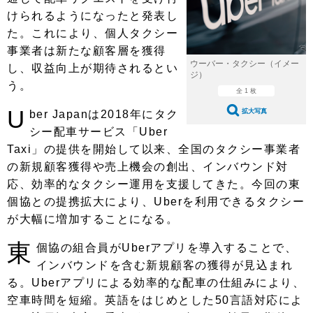
ショップレポート
愛車 File
ディテイリング
けられるようになったと発表し
自動車豆知識
ストップ！不具合修理＆粗悪修理
た。これにより、個人タクシー
ディテイリング
洗車
鈑金・塗装
事業者は新たな顧客層を獲得
鈑金・塗装
ヘッドライト磨き
コーティング
小キズ直し
防錆
特集記事
ウーバー・タクシー（イメー
し、収益向上が期待されるとい
ジ）
う。
フィルム・ラッピング
ストップ 不具合修理＆粗悪修理
カーメーカー「旧車」関連プロジェ
全 1 枚
ショップ紹介
クト
U
拡大写真
ber Japanは2018年にタク
ショップレポート
プロショップ検索
レストア
シー配車サービス「Uber
コラム
Taxi」の提供を開始して以来、全国のタクシー事業者
カーメーカー「旧車」関連プロジ
コラム
イベント
ェクト
の新規顧客獲得や売上機会の創出、インバウンド対
インタビュー
イベント告知
イベントレポート
応、効率的なタクシー運用を支援してきた。今回の東
個協との提携拡大により、Uberを利用できるタクシー
が大幅に増加することになる。
東
個協の組合員がUberアプリを導入することで、
インバウンドを含む新規顧客の獲得が見込まれ
る。Uberアプリによる効率的な配車の仕組みにより、
空車時間を短縮。英語をはじめとした50言語対応によ