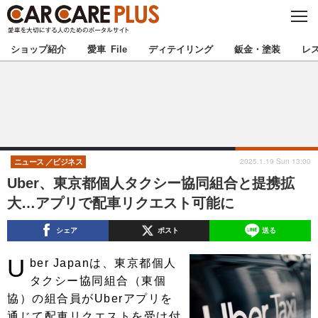
C
L
O
★カーケアプラス認定★
厳選プロショップを地域から探す
S
ショップ紹介
愛車 File
ディテイリング
鈑金・塗装
レ
E
北海道
東北
北関東
南関東
甲信越
北陸
2025.1.19 Sun 13:00
ニュース
ビジネス
Uber、東京都個人タクシー協同組合と提携拡
東海
関西
大…アプリで配車リクエスト可能に
中国
四国
シェア
ポスト
送る
U
九州
沖縄
ber Japanは、東京都個人
タクシー協同組合（東個
注目の記事
協）の組合員がUberアプリを
通じて配車リクエストを受け付