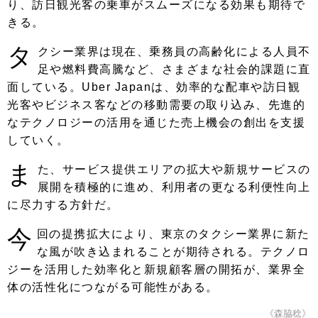
り、訪日観光客の乗車がスムーズになる効果も期待で
きる。
タ
クシー業界は現在、乗務員の高齢化による人員不
足や燃料費高騰など、さまざまな社会的課題に直
面している。Uber Japanは、効率的な配車や訪日観
光客やビジネス客などの移動需要の取り込み、先進的
なテクノロジーの活用を通じた売上機会の創出を支援
していく。
ま
た、サービス提供エリアの拡大や新規サービスの
展開を積極的に進め、利用者の更なる利便性向上
に尽力する方針だ。
今
回の提携拡大により、東京のタクシー業界に新た
な風が吹き込まれることが期待される。テクノロ
ジーを活用した効率化と新規顧客層の開拓が、業界全
体の活性化につながる可能性がある。
《森脇稔》