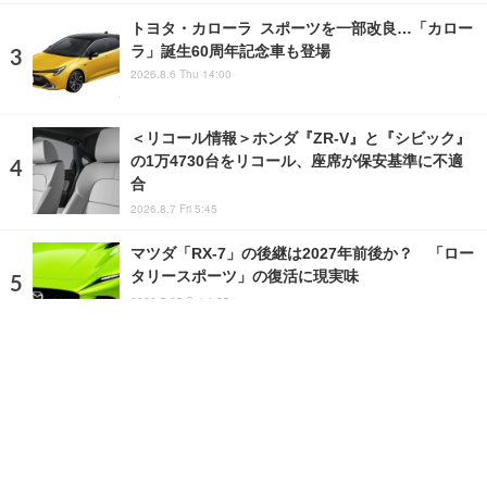
トヨタ・カローラ スポーツを一部改良…「カロー
ラ」誕生60周年記念車も登場
2026.8.6 Thu 14:00
＜リコール情報＞ホンダ『ZR-V』と『シビック』
の1万4730台をリコール、座席が保安基準に不適
合
2026.8.7 Fri 5:45
マツダ「RX-7」の後継は2027年前後か？ 「ロー
タリースポーツ」の復活に現実味
2026.7.25 Sat 4:55
ランキングをもっと見る
注目の話題
ショップレポート
ストップ！不具合修理＆粗悪修理
愛車 File