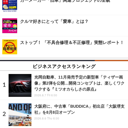
カーメーカー「旧車」関連プロジェクトの全貌
クルマ好きにとって「愛車」とは？
ストップ！ 「不具合修理＆不正修理」実態レポート！
ビジネスアクセスランキング
光岡自動車、11月発売予定の新型車「ティザー画
像」第2弾を公開…開発コンセプトは、楽しくワク
ワクする『ミツオカらしさの原点』
2026.8.7 Fri 6:00
大阪府に、中古車「BUDDICA」初出店「大阪堺支
社」を8月8日オープン
2026.8.6 Thu 6:00