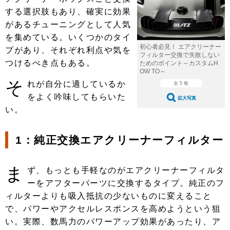
ショップレポート
愛車 File
ディテイリング
する選択肢もあり、確実に効果
自動車豆知識
ストップ！不具合修理＆粗悪修理
があるチューニングとして人気
ディテイリング
洗車
鈑金・塗装
を集めている。いくつかのタイ
鈑金・塗装
ヘッドライト磨き
コーティング
小キズ直し
防錆
特集記事
初心者必見！ エアクリーナー
プがあり、それぞれ利点や気を
フィルター交換で失敗しない
つけるべき点もある。
ためのポイント～カスタムH
フィルム・ラッピング
ストップ 不具合修理＆粗悪修理
カーメーカー「旧車」関連プロジェ
ショップ紹介
OW TO～
クト
そ
れが自分に適しているか
全 5 枚
ショップレポート
プロショップ検索
レストア
をよく吟味してもらいた
コラム
拡大写真
い。
カーメーカー「旧車」関連プロジ
コラム
イベント
ェクト
インタビュー
イベント告知
イベントレポート
1：純正交換エアクリーナーフィルター
ま
ず、もっとも手軽なのがエアクリーナーフィルタ
ーをアフターパーツに交換するタイプ。純正のフ
ィルターよりも吸入抵抗の少ないものに変えること
で、パワーやアクセルレスポンスを高めようという狙
い。実際、数馬力のパワーアップ効果があったり、ア