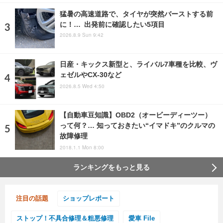
猛暑の高速道路で、タイヤが突然バーストする前
に！… 出発前に確認したい5項目
2026.8.9 Sun 9:42
日産・キックス新型と、ライバル7車種を比較、ヴ
ェゼルやCX-30など
2026.8.5 Wed 4:50
【自動車豆知識】OBD2（オービーディーツー）
って何？… 知っておきたい“イマドキ”のクルマの
故障修理
2018.1.1 Mon 8:00
ランキングをもっと見る
注目の話題
ショップレポート
ストップ！不具合修理＆粗悪修理
愛車 File