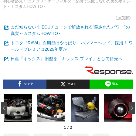
初心者必見！ エアクリーナーフィルター交換で失敗しないためのポイン
ト～カスタムHOW TO～
《加茂新》
まだ知らない？ ECUチューンで解放される“隠されたパワー”の
真実～カスタムHOW TO～
トヨタ『RAV4』次期型はやっぱり「ハンマーヘッド」採用！ ワ
ールドプレミアは2025年夏か
日産『キックス』旧型を「キックス プレイ」として併売へ
シェア
ポスト
送る
‹
1
/
2