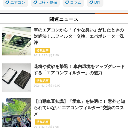
エアコン
点検・整備
コラム
DIY
関連ニュース
車のエアコンから「イヤな臭い」がしたときの
対処法！…フィルター交換、エバポレーター洗
浄
特集記事
2019.5.23(木) 7:30
花粉や黄砂を撃退！ 車内環境をアップグレード
する「エアコンフィルター」の魅力
特集記事
2024.4.19(金) 19:00
【自動車豆知識】「愛車」を快適に！ 意外と知
られていない“エアコンフィルター”交換のスス
メ
特集記事
2018.3.14(水) 8:05