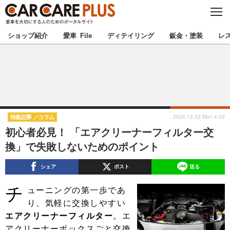
C
L
O
★カーケアプラス認定★
厳選プロショップを地域から探す
S
ショップ紹介
愛車 File
ディテイリング
鈑金・塗装
レ
E
北海道
東北
北関東
南関東
甲信越
北陸
2024.12.23 Mon 4:30
特集記事
コラム
初心者必見！ 「エアクリーナーフィルター交
東海
関西
換」で失敗しないためのポイント
中国
四国
シェア
ポスト
送る
チ
九州
沖縄
ューニングの第一歩であ
り、気軽に交換しやすい
注目の記事
エアクリーナーフィルター
。エ
アクリーナーボックスごと交換