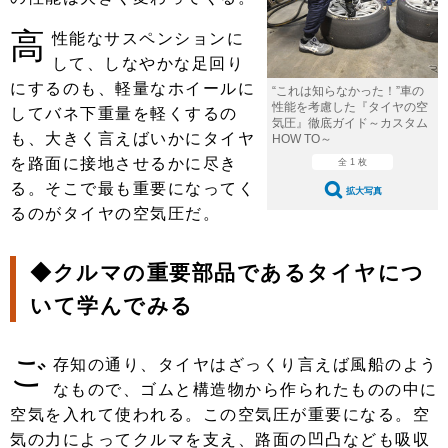
ショップレポート
愛車 File
ディテイリング
高
性能なサスペンションに
自動車豆知識
ストップ！不具合修理＆粗悪修理
ディテイリング
洗車
鈑金・塗装
して、しなやかな足回り
鈑金・塗装
にするのも、軽量なホイールに
ヘッドライト磨き
コーティング
小キズ直し
防錆
特集記事
“これは知らなかった！”車の
性能を考慮した『タイヤの空
してバネ下重量を軽くするの
気圧』徹底ガイド～カスタム
フィルム・ラッピング
ストップ 不具合修理＆粗悪修理
カーメーカー「旧車」関連プロジェ
ショップ紹介
も、大きく言えばいかにタイヤ
HOW TO～
クト
を路面に接地させるかに尽き
全 1 枚
ショップレポート
プロショップ検索
レストア
る。そこで最も重要になってく
コラム
拡大写真
るのがタイヤの空気圧だ。
カーメーカー「旧車」関連プロジ
コラム
イベント
ェクト
インタビュー
イベント告知
イベントレポート
◆クルマの重要部品であるタイヤにつ
いて学んでみる
ご
存知の通り、タイヤはざっくり言えば風船のよう
なもので、ゴムと構造物から作られたものの中に
空気を入れて使われる。この空気圧が重要になる。空
気の力によってクルマを支え、路面の凹凸なども吸収