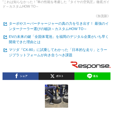
“これは知らなかった！”車の性能を考慮した『タイヤの空気圧』徹底ガイ
ド～カスタムHOW TO～
《加茂新》
ターボやスーパーチャージャーの真の力を引き出す！ 最強のイ
ンタークーラー選びの秘訣～カスタムHOW TO～
EVの未来の鍵「全固体電池」を福岡のデジタル企業がいち早く
開発できた理由とは
マツダ『CX-80』に試乗してわかった「日本的な走り」とラー
ジプラットフォームが向き合うべき課題
シェア
ポスト
送る