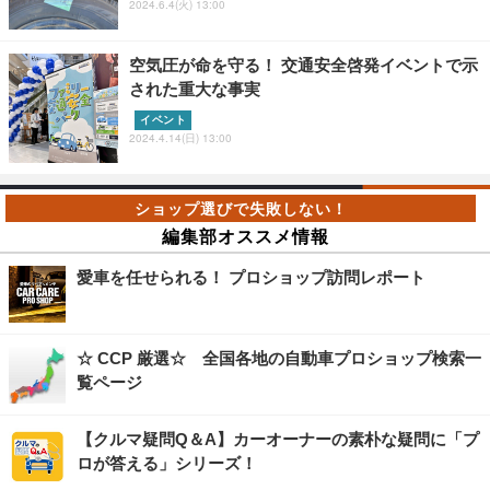
2024.6.4(火) 13:00
空気圧が命を守る！ 交通安全啓発イベントで示
された重大な事実
イベント
2024.4.14(日) 13:00
編集部オススメ情報
愛車を任せられる！ プロショップ訪問レポート
☆ CCP 厳選☆ 全国各地の自動車プロショップ検索一
覧ページ
【クルマ疑問Q＆A】カーオーナーの素朴な疑問に「プ
ロが答える」シリーズ！