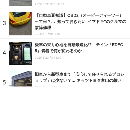
2026.6.22 Mon 18:03
【自動車豆知識】OBD2（オービーディーツー）
って何？… 知っておきたい“イマドキ”のクルマの
故障修理
2018.1.1 Mon 8:00
愛車の乗り心地を自動最適化!? テイン『EDFC
5』装着で何が変わるのか
2025.8.22 Fri 18:00
旧車から新型車まで「安心して任せられるプロシ
ョップ」は少ない？… ネッツトヨタ富山の想い
2020.2.14 Fri 21:45
ランキングをもっと見る
注目の話題
ショップレポート