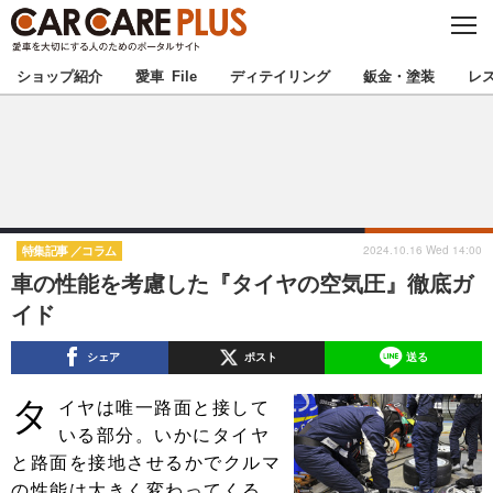
C
L
O
★カーケアプラス認定★
厳選プロショップを地域から探す
S
ショップ紹介
愛車 File
ディテイリング
鈑金・塗装
レ
E
北海道
東北
北関東
南関東
甲信越
北陸
2024.10.16 Wed 14:00
特集記事
コラム
車の性能を考慮した『タイヤの空気圧』徹底ガ
東海
関西
イド
中国
四国
シェア
ポスト
送る
タ
九州
沖縄
イヤは唯一路面と接して
いる部分。いかにタイヤ
注目の記事
と路面を接地させるかでクルマ
の性能は大きく変わってくる。