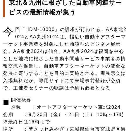
東北＆九州に根ざした自動車関連サー
ビスの最新情報が集う
今
回「HDM-10000」の訴求が行われる、AA東北2
024とAA九州2024は、幅広い自動車アフターマ
ーケット事業者を対象にした商談型のビジネス展示
会。AA東北2024は仙台、AA九州2024は福岡を中心
とした地域に根ざした自動車関連サービス事業者の情
報交流を促進し、自動車アフターマーケットの健全な
発展に寄与することを目的に実施される。両展示会は
入場無料だが、専用サイトにて来場事前登録が必須
で、主催者セミナーの聴講は予約も必要となる。
■
開催概要
名称 ：
オートアフターマーケット東北2024
会期 ：9月20日（金）・21日（土） 10時～17時
※最終日は16時まで
場所 ：夢メッセみやぎ（宮城県仙台市宮城野区港