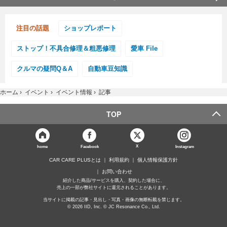
注目の話題
ショップレポート
ストップ！不具合修理＆粗悪修理
愛車 File
クルマの疑問Q＆A
自動車豆知識
ホーム
›
イベント
›
イベント情報
›
記事
TOP
X
home
Facebook
Instagram
CAR CARE PLUSとは
利用規約
個人情報保護方針
お問い合わせ
紹介した商品/サービスを購入、契約した場合に、
売上の一部が弊社サイトに還元されることがあります。
当サイトに掲載の記事・見出し・写真・画像の無断転載を禁じます。
© 2026 IID, Inc. © JC Resonance Co., Ltd.