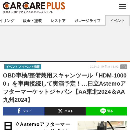
C
L
O
★カーケアプラス認定★
厳選プロショップを地域から探す
S
イリング
鈑金・塗装
レストア
ガレージライフ
イベント
E
北海道
東北
北関東
南関東
甲信越
北陸
2024.9.19 Thu 18:02
PR
イベント
イベント情報
OBD車検/整備兼用スキャンツール「HDM-1000
東海
関西
0」を車両接続して実演予定！…日立Astemoア
フターマーケットジャパン【AA東北2024＆AA
中国
四国
九州2024】
九州
沖縄
シェア
ポスト
送る
注目の記事
日
立Astemoアフターマー