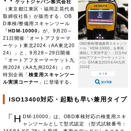
ケットジャパン株式会社
ショップレポート
愛車 File
ディテイリング
（東京都江東区・福岡正晃代表
自動車豆知識
ストップ！不具合修理＆粗悪修理
ディテイリング
洗車
鈑金・塗装
取締役社長）が販売する、OB
D車検/整備用スキャンツール
鈑金・塗装
ヘッドライト磨き
コーティング
小キズ直し
防錆
特集記事
『
HDM-10000
』が、9月20～
フィルム・ラッピング
21日開催「オートアフターマ
ストップ 不具合修理＆粗悪修理
カーメーカー「旧車」関連プロジェ
ショップ紹介
OBD車検/整備兼用スキャンツ
クト
ーケット東北2024（AA東北20
ール「HDM-10000」を車両
ショップレポート
プロショップ検索
レストア
24）」と、9月28～29日開催
接続して実演予定！…日立Ast
コラム
emoアフターマーケットジャ
「オートアフターマーケット九
パン【AA東北2024＆AA九州
カーメーカー「旧車」関連プロジ
コラム
イベント
州2024（AA九州2024）」の
2024】
ェクト
特別企画「
検査用スキャンツー
全 3 枚
インタビュー
イベント告知
イベントレポート
ル実演コーナー
」に登場する。
拡大写真
ISO13400対応・起動も早い兼用タイプ
「H
DM-10000」は、OBD車検対応の検査用スキ
ャンツールとして型式認定 （型式試験番号：