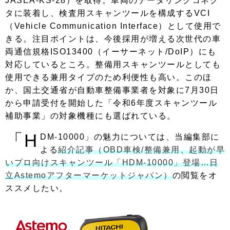
JASEA-KS-28）を取得。車両のデータリンクコネク
タに装着し、検査用スキャンツールを構成するVCI
（Vehicle Communication Interface）として使用で
きる。注目ポイントは、今後採用が増える次世代の車
両通信規格ISO13400（イーサーネット/DoIP）にも
対応しているところ。整備用スキャンツールとしても
使用できる兼用タイプのため利便性も高い。このほ
か、国土交通省が自動車整備事業者を対象に7月30日
から申請受付を開始した「令和6年度スキャンツール
補助事業」の対象機種にも選ばれている。
「H
DM-10000」の魅力については、当編集部に
よる
紹介記事（OBD車検/整備兼用、起動が早
いプロ向けスキャンツール「HDM-10000」登場…日
立Astemoアフターマーケットジャパン）
の閲覧をオ
ススメしたい。