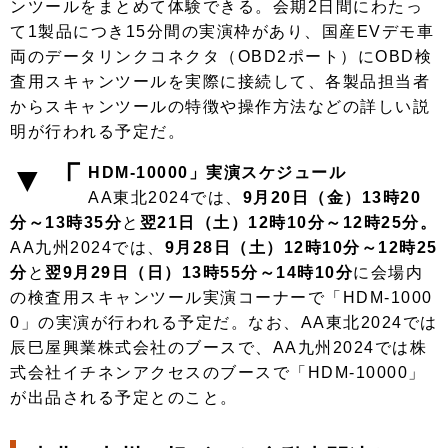
ンツールをまとめて体験できる。会期2日間にわたっ
て1製品につき15分間の実演枠があり、国産EVデモ車
両のデータリンクコネクタ（OBD2ポート）にOBD検
査用スキャンツールを実際に接続して、各製品担当者
からスキャンツールの特徴や操作方法などの詳しい説
明が行われる予定だ。
▼「
HDM-10000」実演スケジュール
AA東北2024では、
9月20日（金）13時20
分～13時35分
と
翌21日（土）12時10分～12時25分。
AA九州2024では、
9月28日（土）12時10分～12時25
分
と
翌9月29日（日）13時55分～14時10分
に会場内
の検査用スキャンツール実演コーナーで「HDM-1000
0」の実演が行われる予定だ。なお、AA東北2024では
辰巳屋興業株式会社のブースで、AA九州2024では株
式会社イチネンアクセスのブースで「HDM-10000」
が出品される予定とのこと。