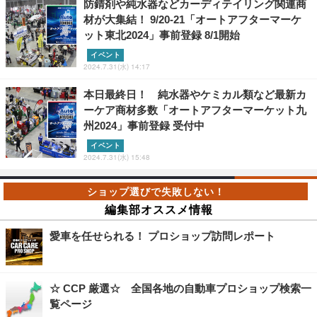
防錆剤や純水器などカーディテイリング関連商
材が大集結！ 9/20-21「オートアフターマーケ
ット東北2024」事前登録 8/1開始
イベント
2024.7.31(水) 14:17
本日最終日！ 純水器やケミカル類など最新カ
ーケア商材多数「オートアフターマーケット九
州2024」事前登録 受付中
イベント
2024.7.31(水) 15:48
編集部オススメ情報
愛車を任せられる！ プロショップ訪問レポート
☆ CCP 厳選☆ 全国各地の自動車プロショップ検索一
覧ページ