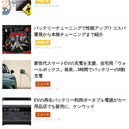
特集記事
2017.8.20(日) 8:30
バッテリーチューニングで性能アップ!? コスパ
重視から本格チューニングまで紹介
特集記事
2024.3.16(土) 19:00
新世代スマートEVの充電を支援、自宅用「ウォ
ールボックス」発表…3時間でバッテリーの8割
充電
ニュース
2024.2.27(火) 7:00
EVの再生バッテリー利用ポータブル電源がカー
用品店でも販売に、ケンウッド
ニュース
2024.2.22(木) 17:00