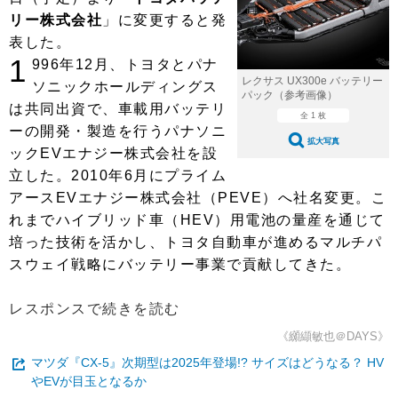
ショップレポート
愛車 File
ディテイリング
リー株式会社
」に変更すると発
自動車豆知識
ストップ！不具合修理＆粗悪修理
表した。
ディテイリング
洗車
鈑金・塗装
1
996年12月、トヨタとパナ
鈑金・塗装
ヘッドライト磨き
コーティング
小キズ直し
防錆
特集記事
レクサス UX300e バッテリー
ソニックホールディングス
パック（参考画像）
は共同出資で、車載用バッテリ
フィルム・ラッピング
ストップ 不具合修理＆粗悪修理
カーメーカー「旧車」関連プロジェ
全 1 枚
ショップ紹介
ーの開発・製造を行うパナソニ
クト
拡大写真
ックEVエナジー株式会社を設
ショップレポート
プロショップ検索
レストア
コラム
立した。2010年6月にプライム
カーメーカー「旧車」関連プロジ
コラム
イベント
アースEVエナジー株式会社（PEVE）へ社名変更。こ
ェクト
れまでハイブリッド車（HEV）用電池の量産を通じて
インタビュー
イベント告知
イベントレポート
培った技術を活かし、トヨタ自動車が進めるマルチパ
スウェイ戦略にバッテリー事業で貢献してきた。
レスポンスで続きを読む
《纐纈敏也＠DAYS》
マツダ『CX-5』次期型は2025年登場!? サイズはどうなる？ HV
やEVが目玉となるか