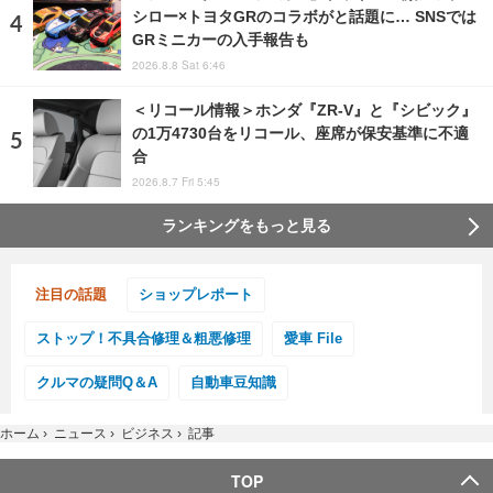
シロー×トヨタGRのコラボがと話題に… SNSでは
GRミニカーの入手報告も
2026.8.8 Sat 6:46
＜リコール情報＞ホンダ『ZR-V』と『シビック』
の1万4730台をリコール、座席が保安基準に不適
合
2026.8.7 Fri 5:45
ランキングをもっと見る
注目の話題
ショップレポート
ストップ！不具合修理＆粗悪修理
愛車 File
クルマの疑問Q＆A
自動車豆知識
ホーム
›
ニュース
›
ビジネス
›
記事
TOP