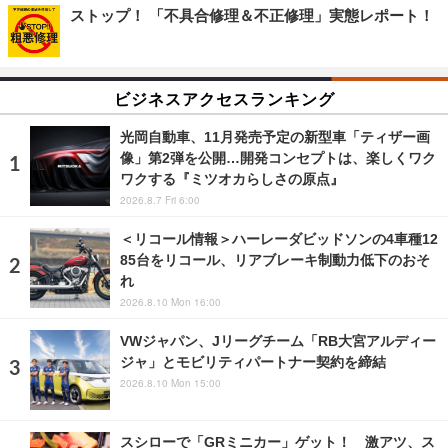
ストップ！ 「不具合修理＆不正修理」実態レポート！
ビジネスアクセスランキング
光岡自動車、11月発売予定の新型車「ティザー画
像」第2弾を公開…開発コンセプトは、楽しくワク
ワクする『ミツオカらしさの原点』
2026.8.7 Fri 6:00
＜リコール情報＞ハーレーダビッドソンの4車種12
85台をリコール、リアブレーキ制動力低下のおそ
れ
2026.8.10 Mon 16:00
VWジャパン、Jリーグチーム「RB大宮アルディー
ジャ」とモビリティパートナー契約を締結
2026.8.10 Mon 15:00
スシローで「GRミニカー」ゲット！ 激アツ、ス