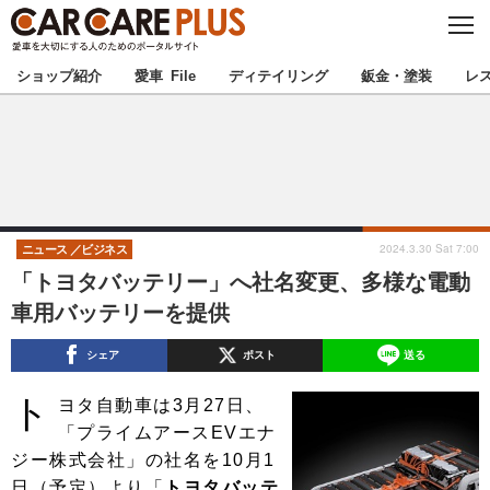
C
L
O
★カーケアプラス認定★
厳選プロショップを地域から探す
S
ショップ紹介
愛車 File
ディテイリング
鈑金・塗装
レ
E
北海道
東北
北関東
南関東
甲信越
北陸
2024.3.30 Sat 7:00
ニュース
ビジネス
「トヨタバッテリー」へ社名変更、多様な電動
東海
関西
車用バッテリーを提供
中国
四国
シェア
ポスト
送る
ト
九州
沖縄
ヨタ自動車は3月27日、
「プライムアースEVエナ
注目の記事
ジー株式会社」の社名を10月1
日（予定）より「
トヨタバッテ