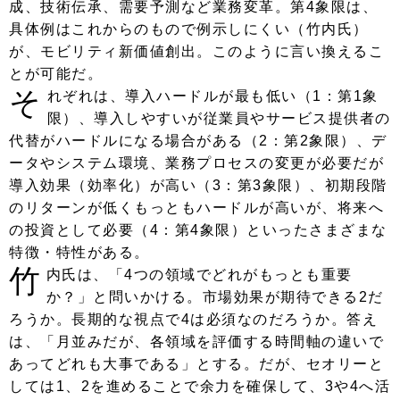
成、技術伝承、需要予測など業務変革。第4象限は、
具体例はこれからのもので例示しにくい（竹内氏）
が、モビリティ新価値創出。このように言い換えるこ
とが可能だ。
そ
れぞれは、導入ハードルが最も低い（1：第1象
限）、導入しやすいが従業員やサービス提供者の
代替がハードルになる場合がある（2：第2象限）、デ
ータやシステム環境、業務プロセスの変更が必要だが
導入効果（効率化）が高い（3：第3象限）、初期段階
のリターンが低くもっともハードルが高いが、将来へ
の投資として必要（4：第4象限）といったさまざまな
特徴・特性がある。
竹
内氏は、「4つの領域でどれがもっとも重要
か？」と問いかける。市場効果が期待できる2だ
ろうか。長期的な視点で4は必須なのだろうか。答え
は、「月並みだが、各領域を評価する時間軸の違いで
あってどれも大事である」とする。だが、セオリーと
しては1、2を進めることで余力を確保して、3や4へ活