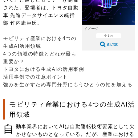
ショップレポート
愛車 File
ディテイリング
された。登壇者は、トヨタ自動
自動車豆知識
ストップ！不具合修理＆粗悪修理
ディテイリング
洗車
車 先進データサイエンス統括
鈑金・塗装
部 竹内康臣氏。
鈑金・塗装
ヘッドライト磨き
コーティング
小キズ直し
防錆
特集記事
イメージ
全 1 枚
モビリティ産業における4つの
フィルム・ラッピング
ストップ 不具合修理＆粗悪修理
カーメーカー「旧車」関連プロジェ
ショップ紹介
拡大写真
生成AI活用領域
クト
4つの領域の特徴とどれが最も
ショップレポート
プロショップ検索
レストア
コラム
重要か？
カーメーカー「旧車」関連プロジ
コラム
イベント
トヨタにおける生成AIの活用事例
ェクト
活用事例での注意ポイント
インタビュー
イベント告知
イベントレポート
強みを生かすため専門分野にもうひとうの軸を加える
モビリティ産業における4つの生成AI活
用領域
自
動車業界においてAIは自動運転技術要素として欠
かせないものとなっている。だが、産業における