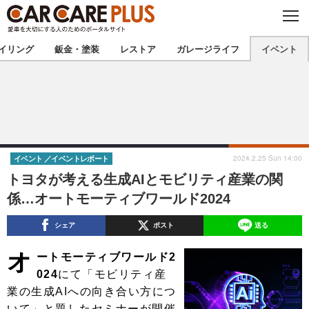
C
L
O
★カーケアプラス認定★
厳選プロショップを地域から探す
S
イリング
鈑金・塗装
レストア
ガレージライフ
イベント
E
北海道
東北
北関東
南関東
甲信越
北陸
2024.2.25 Sun 14:00
イベント
イベントレポート
トヨタが考える生成AIとモビリティ産業の関
東海
関西
係…オートモーティブワールド2024
中国
四国
シェア
ポスト
送る
九州
沖縄
オ
ートモーティブワールド2
024
にて「モビリティ産
注目の記事
業の生成AIへの向き合い方につ
いて」と題したセミナーが開催