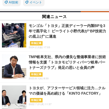
AI技術
イベント
関連ニュース
モンゴル「トヨタ」正規ディーラー内製BPを3
年で黒字化！ ビーライト小野代表が“BP技術力
の底上げ”に邁進
特集記事
2024.2.2(金) 17:03
TMP岐阜支社、県内の優良な整備事業者に技術
情報を支援「トヨタモビリティパーツ岐阜パー
トナーズクラブ」発足の思いと会員の声
特集記事
2023.8.1(火) 8:00
トヨタが、アフターサービス領域に注力…クル
マの価値を高め続ける「KINTO FACTORY」
特集記事
2022.7.21(木) 11:37