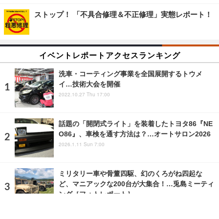
ストップ！ 「不具合修理＆不正修理」実態レポート！
イベントレポートアクセスランキング
洗車・コーティング事業を全国展開するトウメ
イ…技術大会を開催
2022.10.27 Thu 17:00
話題の「開閉式ライト」を装着したトヨタ86『NE
O86』、車検を通す方法は？…オートサロン2026
2026.1.11 Sun 7:00
ミリタリー車や骨董四駆、幻のくろがね四起な
ど、マニアックな200台が大集合！…兎島ミーティ
ング［フォトレポート］
2022.6.4 Sat 10:29