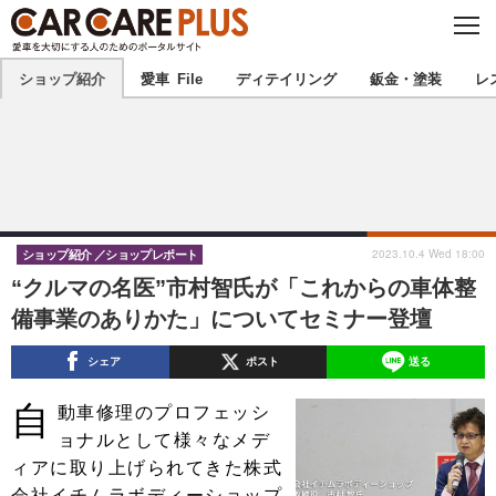
C
L
O
★カーケアプラス認定★
厳選プロショップを地域から探す
S
ショップ紹介
愛車 File
ディテイリング
鈑金・塗装
レ
E
北海道
東北
北関東
南関東
甲信越
北陸
2023.10.4 Wed 18:00
ショップ紹介
ショップレポート
“クルマの名医”市村智氏が「これからの車体整
東海
関西
備事業のありかた」についてセミナー登壇
中国
四国
シェア
ポスト
送る
九州
沖縄
自
動車修理のプロフェッシ
ョナルとして様々なメデ
注目の記事
ィアに取り上げられてきた株式
会社イチムラボディーショップ