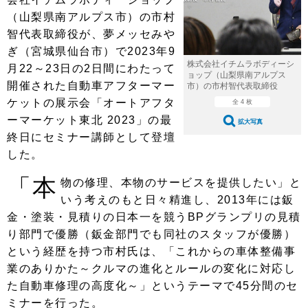
ショップレポート
愛車 File
ディテイリング
（山梨県南アルプス市）の市村
自動車豆知識
ストップ！不具合修理＆粗悪修理
ディテイリング
洗車
智代表取締役が、夢メッセみや
鈑金・塗装
ぎ（宮城県仙台市）で2023年9
鈑金・塗装
ヘッドライト磨き
コーティング
小キズ直し
防錆
特集記事
株式会社イチムラボディーシ
月22～23日の2日間にわたって
ョップ（山梨県南アルプス
開催された自動車アフターマー
市）の市村智代表取締役
フィルム・ラッピング
ストップ 不具合修理＆粗悪修理
カーメーカー「旧車」関連プロジェ
ショップ紹介
ケットの展示会「オートアフタ
クト
全 4 枚
ーマーケット東北 2023」の最
ショップレポート
プロショップ検索
レストア
拡大写真
コラム
終日にセミナー講師として登壇
カーメーカー「旧車」関連プロジ
コラム
イベント
した。
ェクト
インタビュー
イベント告知
イベントレポート
「本
物の修理、本物のサービスを提供したい」と
いう考えのもと日々精進し、2013年には鈑
金・塗装・見積りの日本一を競うBPグランプリの見積
り部門で優勝（鈑金部門でも同社のスタッフが優勝）
という経歴を持つ市村氏は、「これからの車体整備事
業のありかた～クルマの進化とルールの変化に対応し
た自動車修理の高度化～」というテーマで45分間のセ
ミナーを行った。