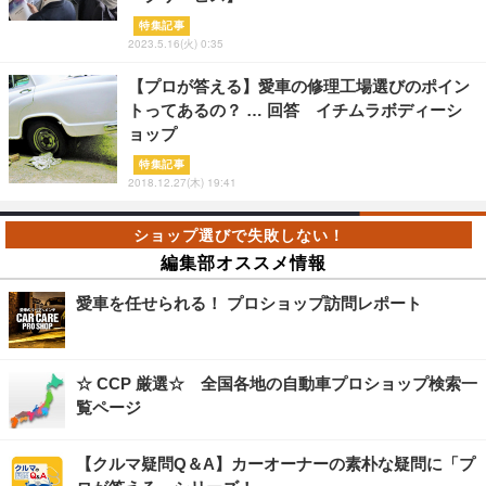
特集記事
2023.5.16(火) 0:35
【プロが答える】愛車の修理工場選びのポイン
トってあるの？ … 回答 イチムラボディーシ
ョップ
特集記事
2018.12.27(木) 19:41
編集部オススメ情報
愛車を任せられる！ プロショップ訪問レポート
☆ CCP 厳選☆ 全国各地の自動車プロショップ検索一
覧ページ
【クルマ疑問Q＆A】カーオーナーの素朴な疑問に「プ