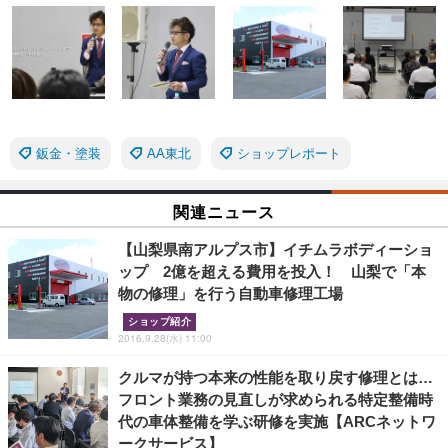
鈑金・塗装
AA東北
ショップレポート
関連ニュース
【山梨県南アルプス市】イチムラボディーショ
ップ 2億を超える費用を投入！ 山梨で「本
物の修理」を行う自動車修理工場
ショップ紹介
2016.9.28(水) 11:00
クルマが持つ本来の性能を取り戻す修理とは…
フロント業務の見直しが求められる特定整備時
代の車体整備を学ぶ研修を実施【ARCネットワ
ークサービス】