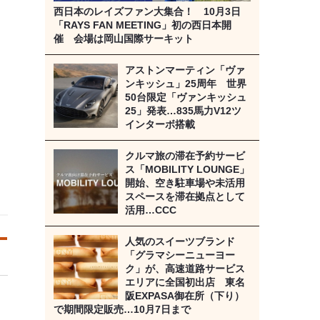
西日本のレイズファン大集合！ 10月3日
「RAYS FAN MEETING」初の西日本開
催 会場は岡山国際サーキット
アストンマーティン「ヴァ
ンキッシュ」25周年 世界
50台限定「ヴァンキッシュ
25」発表…835馬力V12ツ
インターボ搭載
クルマ旅の滞在予約サービ
ス「MOBILITY LOUNGE」
開始、空き駐車場や未活用
スペースを滞在拠点として
活用…CCC
人気のスイーツブランド
「グラマシーニューヨー
ク」が、高速道路サービス
エリアに全国初出店 東名
阪EXPASA御在所（下り）
で期間限定販売…10月7日まで