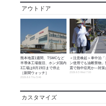
アウトドア
熊本地震1週間、TSMCなど
＜注意喚起＞車中泊「
半導体工場復旧、ホンダ国内
ン使用でも油断禁物」
3工場は8月19日まで停止
震で熱中症死か---対
2026.8.5 Wed 7:00
［新聞ウォッチ］
2026.8.6 Thu 5:46
カスタマイズ