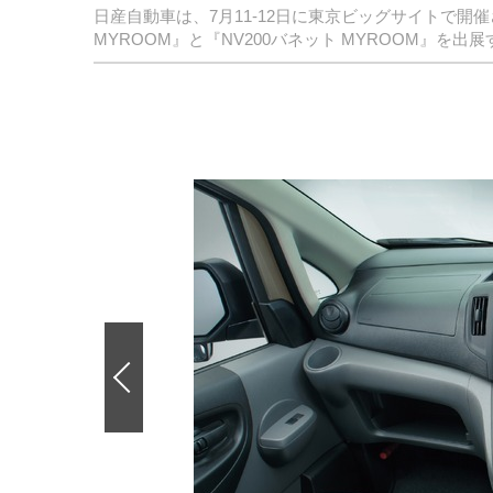
日産自動車は、7月11‐12日に東京ビッグサイトで開
MYROOM』と『NV200バネット MYROOM』を出
前
の
画
像