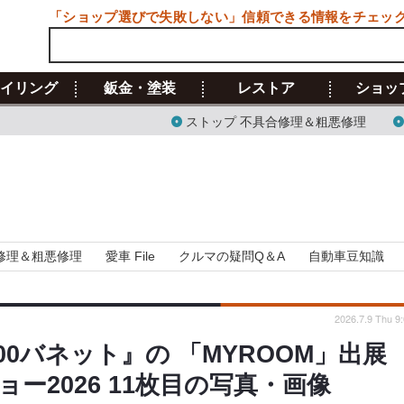
「ショップ選びで失敗しない」信頼できる情報をチェッ
イリング
鈑金・塗装
レストア
ショッ
ストップ 不具合修理＆粗悪修理
修理＆粗悪修理
愛車 File
クルマの疑問Q＆A
自動車豆知識
2026.7.9 Thu 9
0バネット』の 「MYROOM」出展
ー2026 11枚目の写真・画像