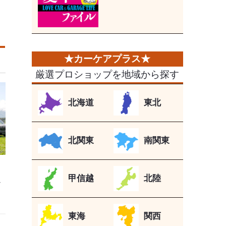
厳選プロショップを地域から探す
北海道
東北
北関東
南関東
甲信越
北陸
ン
東海
関西