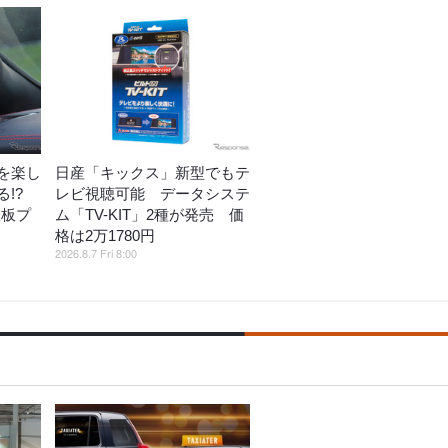
を楽し
日産「キックス」新型でもテ
!?
レビ視聴可能 データシステ
鉄板プ
ム「TV-KIT」2種が発売 価
格は2万1780円
2026.8.7 Fri 8:00