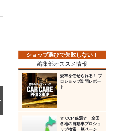
次
の
画
像
編集部オススメ情報
愛車を任せられる！ プ
ロショップ訪問レポー
ト
☆ CCP 厳選☆ 全国
各地の自動車プロショ
ップ検索一覧ページ