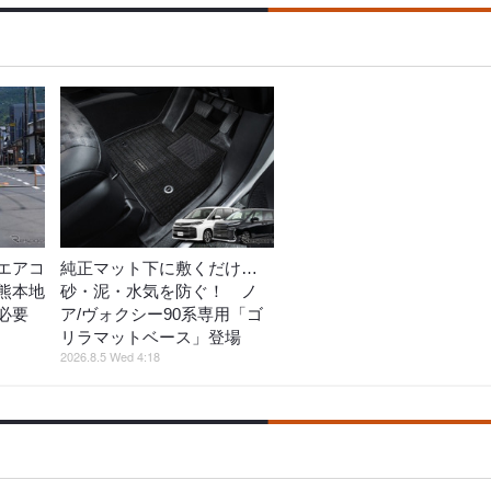
エアコ
純正マット下に敷くだけ…
熊本地
砂・泥・水気を防ぐ！ ノ
策必要
ア/ヴォクシー90系専用「ゴ
リラマットベース」登場
2026.8.5 Wed 4:18