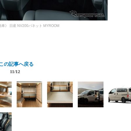
動車》
日産 NV200バネット MYROOM
この記事へ戻る
11/12