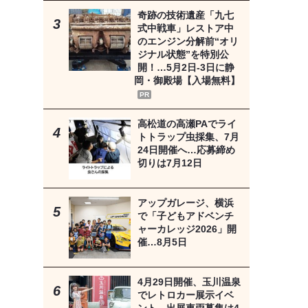
奇跡の技術遺産「九七
式中戦車」レストア中
のエンジン分解前“オリ
ジナル状態”を特別公
開！…5月2日-3日に静
岡・御殿場【入場無料】
PR
高松道の高瀬PAでライ
トトラップ虫採集、7月
24日開催へ…応募締め
切りは7月12日
アップガレージ、横浜
で「子どもアドベンチ
ャーカレッジ2026」開
催…8月5日
4月29日開催、玉川温泉
でレトロカー展示イベ