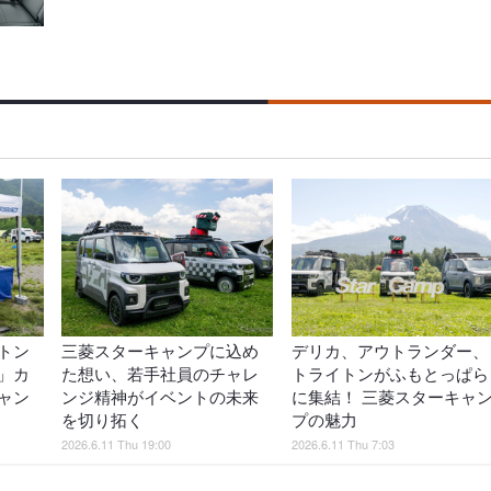
トン
三菱スターキャンプに込め
デリカ、アウトランダー、
」カ
た想い、若手社員のチャレ
トライトンがふもとっぱら
ャン
ンジ精神がイベントの未来
に集結！ 三菱スターキャ
を切り拓く
プの魅力
2026.6.11 Thu 19:00
2026.6.11 Thu 7:03