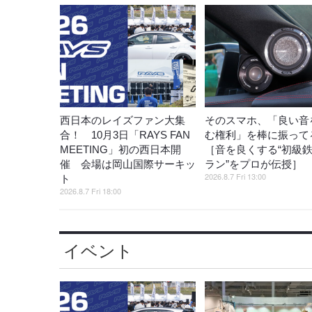
西日本のレイズファン大集
そのスマホ、「良い音
合！ 10月3日「RAYS FAN
む権利」を棒に振ってる
MEETING」初の西日本開
［音を良くする“初級
催 会場は岡山国際サーキッ
ラン”をプロが伝授］
2026.8.7 Fri 13:00
ト
2026.8.7 Fri 18:00
イベント