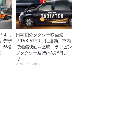
「ずっ
日本初のタクシー映画祭
」デザ
「TAXIATER」に連動、車内
o』が横
で短編映画を上映…ラッピン
で
グタクシー運行は8月9日ま
で
2026.8.7 Fri 10:00