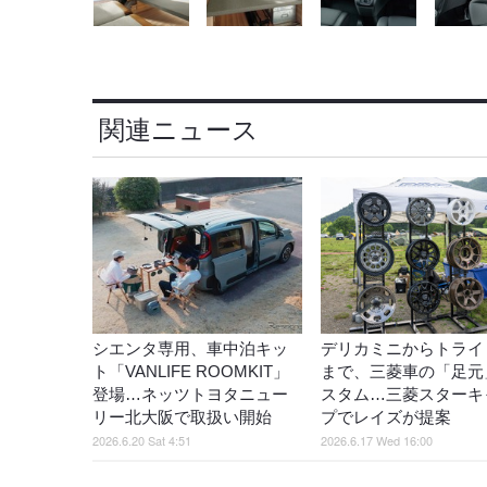
関連ニュース
シエンタ専用、車中泊キッ
デリカミニからトライ
ト「VANLIFE ROOMKIT」
まで、三菱車の「足元
登場…ネッツトヨタニュー
スタム…三菱スターキ
リー北大阪で取扱い開始
プでレイズが提案
2026.6.20 Sat 4:51
2026.6.17 Wed 16:00