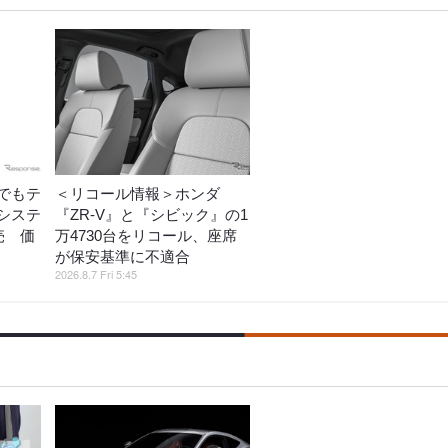
でもテ
＜リコール情報＞ホンダ
システ
『ZR-V』と『シビック』の1
売 価
万4730台をリコール、座席
が保安基準に不適合
2026.8.7 Fri 5:45