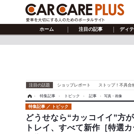
ホーム
注目の記事
ディテ
注目の話題
ショップレポート
ストップ！不具合
ホーム
›
特集記事
›
トピック
›
記事
›
写真・画像
特集記事
トピック
どうせなら“カッコイイ”方
トレイ、すべて新作［特選カ