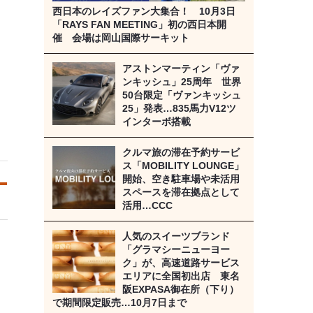
西日本のレイズファン大集合！ 10月3日
「RAYS FAN MEETING」初の西日本開
催 会場は岡山国際サーキット
アストンマーティン「ヴァ
ンキッシュ」25周年 世界
50台限定「ヴァンキッシュ
25」発表…835馬力V12ツ
インターボ搭載
クルマ旅の滞在予約サービ
ス「MOBILITY LOUNGE」
開始、空き駐車場や未活用
スペースを滞在拠点として
活用…CCC
人気のスイーツブランド
「グラマシーニューヨー
ク」が、高速道路サービス
エリアに全国初出店 東名
阪EXPASA御在所（下り）
で期間限定販売…10月7日まで