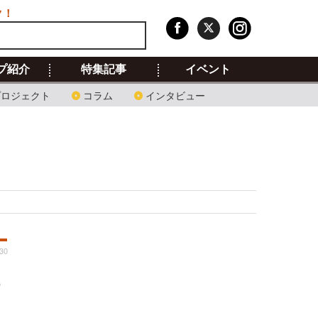
ク！
プ紹介
特集記事
イベント
プロジェクト
コラム
インタビュー
30
ュ
・