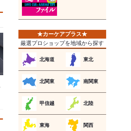
厳選プロショップを地域から探す
北海道
東北
北関東
南関東
入
甲信越
北陸
東海
関西