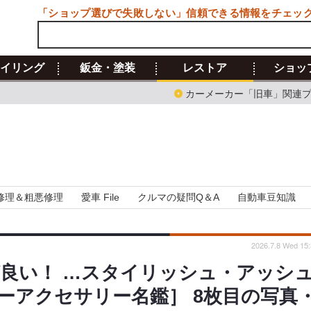
「ショップ選びで失敗しない」信頼できる情報をチェッ
イリング
鈑金・塗装
レストア
ショッ
カーメーカー「旧車」関連
修理＆粗悪修理
愛車 File
クルマの疑問Q＆A
自動車豆知識
2026.7.8 Wed 15:
が良い！ …スタイリッシュ・アッシ
ーアクセサリー名鑑］ 8枚目の写真