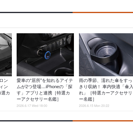
ロン
愛車の“居所”を知れるアイテ
雨の季節、濡れた傘をすっ
ィン
ムが2つ登場…iPhoneの「探
きり収納！ 車内快適「傘
特選カ
す」アプリと連携［特選カ
れ」［特選カーアクセサリ
ーアクセサリー名鑑］
ー名鑑］
2026.6.17 Wed 18:00
2026.6.15 Mon 20:22