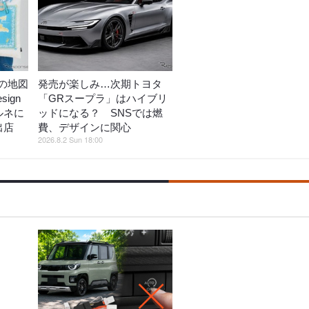
の地図
発売が楽しみ…次期トヨタ
ign
「GRスープラ」はハイブリ
ルネに
ッドになる？ SNSでは燃
出店
費、デザインに関心
2026.8.2 Sun 18:00