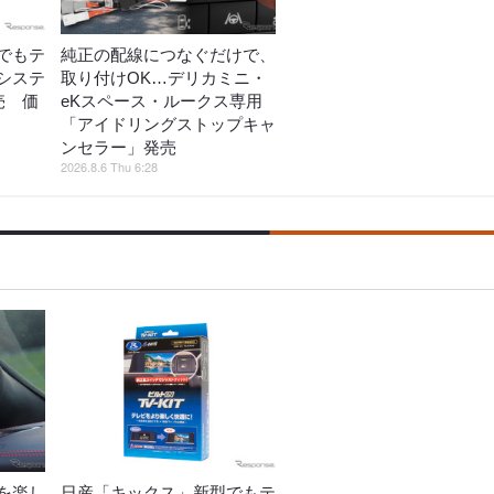
でもテ
純正の配線につなぐだけで、
システ
取り付けOK…デリカミニ・
売 価
eKスペース・ルークス専用
「アイドリングストップキャ
ンセラー」発売
2026.8.6 Thu 6:28
を楽し
日産「キックス」新型でもテ