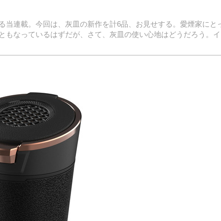
る当連載。今回は、灰皿の新作を計6品、お見せする。愛煙家にと
ともなっているはずだが、さて、灰皿の使い心地はどうだろう。イ