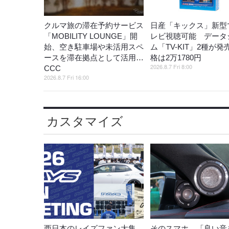
クルマ旅の滞在予約サービス
日産「キックス」新型
「MOBILITY LOUNGE」開
レビ視聴可能 データ
始、空き駐車場や未活用スペ
ム「TV-KIT」2種が発
ースを滞在拠点として活用…
格は2万1780円
2026.8.7 Fri 8:00
CCC
2026.8.7 Fri 16:00
カスタマイズ
西日本のレイズファン大集
そのスマホ、「良い音