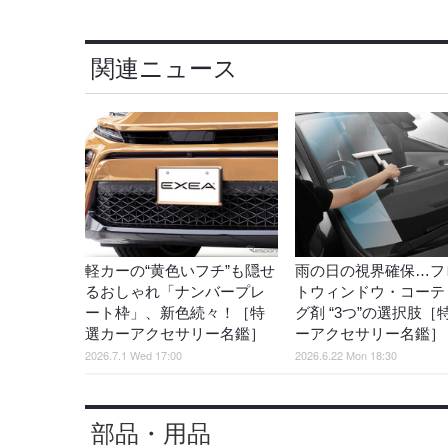
関連ニュース
軽カーの“黄色いフチ”も隠せ
雨の日の視界確保…フ
るおしゃれ「ナンバープレ
トウィンドウ・コーテ
ート枠」、新色続々！［特
グ剤 “3つ”の選択肢［
選カーアクセサリー名鑑］
ーアクセサリー名鑑］
2026.7.1 Wed 17:00
2026.6.22 Mon 18:30
部品・用品