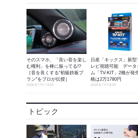
そのスマホ、「良い音を楽し
日産「キックス」新型
む権利」を棒に振ってる!?
レビ視聴可能 データ
［音を良くする“初級鉄板プ
ム「TV-KIT」2種が発
ラン”をプロが伝授］
格は2万1780円
2026.8.7 Fri 13:00
2026.8.7 Fri 8:00
トピック