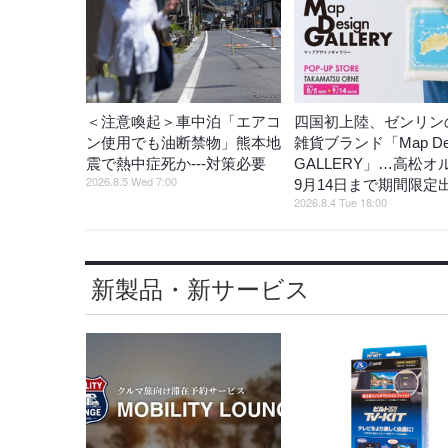
＜注意喚起＞車中泊「エアコ
四国初上陸、ゼンリン
ン使用でも油断禁物」熊本地
雑貨ブランド「Map Des
震で熱中症死か---対策必要
GALLERY」…高松オ
2026.8.5 Wed 7:00
9月14日まで期間限定
2026.8.4 Tue 18:00
新製品・新サービス