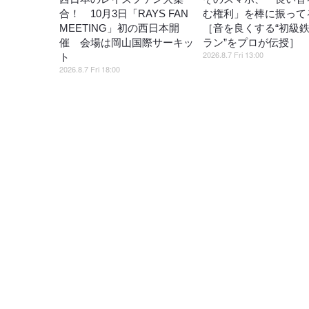
合！ 10月3日「RAYS FAN
む権利」を棒に振ってる
MEETING」初の西日本開
［音を良くする“初級
催 会場は岡山国際サーキッ
ラン”をプロが伝授］
2026.8.7 Fri 13:00
ト
2026.8.7 Fri 18:00