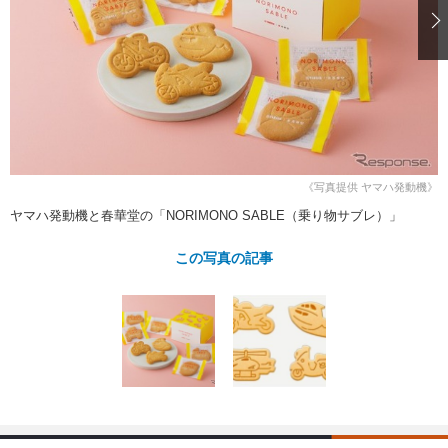
ショップレポート
愛車 File
ディテイリング
自動車豆知識
ストップ！不具合修理＆粗悪修理
ディテイリング
洗車
鈑金・塗装
鈑金・塗装
ヘッドライト磨き
コーティング
小キズ直し
防錆
特集記事
フィルム・ラッピング
ストップ 不具合修理＆粗悪修理
カーメーカー「旧車」関連プロジェ
ショップ紹介
クト
ショップレポート
プロショップ検索
レストア
《写真提供 ヤマハ発動機》
コラム
ヤマハ発動機と春華堂の「NORIMONO SABLE（乗り物サブレ）」
カーメーカー「旧車」関連プロジ
コラム
イベント
ェクト
インタビュー
この写真の記事
イベント告知
イベントレポート