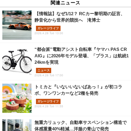
関連ニュース
【情報誌】なぜ1/12？ RCカー黎明期の証言、
静音化から世界的競技へ 滝博士
ガレージライフ
2026.4.28 Tue 13:00
“都会派”電動アシスト自転車『ヤマハ PAS CR
AIG』に2026年モデル登場、「プラス」は航続1
24kmを実現
ニュース
2026.4.28 Tue 17:00
トミカと『いないいないばあっ！』が初コラ
ボ、ワンワンカーなど2種を発売
ガレージライフ
2026.4.28 Tue 11:55
無重力リュック、自動車サスペンション構造で
体感重量40%軽減…洋服の青山で発売