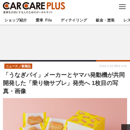
C
L
O
★カーケアプラス認定★
厳選プロショップを地域から探す
S
ショップ紹介
愛車 File
ディテイリング
鈑金・塗装
レ
E
北海道
東北
北関東
南関東
甲信越
北陸
2026.4.29 Wed 3:52
ニュース
新製品
「うなぎパイ」メーカーとヤマハ発動機が共同
東海
関西
開発した「乗り物サブレ」発売へ 1枚目の写
真・画像
中国
四国
九州
沖縄
注目の記事