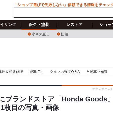
「ショップ選びで失敗しない」信頼できる情報をチェッ
イリング
鈑金・塗装
レストア
ショッ
小キズ直し
防錆
修理＆粗悪修理
愛車 File
クルマの疑問Q＆A
自動車豆知識
2026.4.28 Tue 9
ブランドストア「Honda Goods
 1枚目の写真・画像