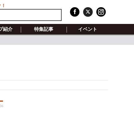
ク！
プ紹介
特集記事
イベント
:36
」