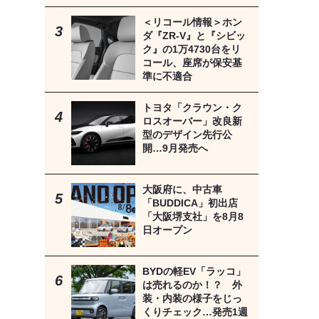
＜リコール情報＞ホン
ダ『ZR-V』と『シビッ
ク』の1万4730台をリ
コール、座席が保安基
準に不適合
トヨタ「クラウン・ク
ロスオーバー」改良新
型のデザイン先行公
開…9月発売へ
大阪府に、中古車
「BUDDICA」初出店
「大阪堺支社」を8月8
日オープン
BYDの軽EV「ラッコ」
は売れるのか！？ 外
装・内装の様子をじっ
くりチェック…発売1週