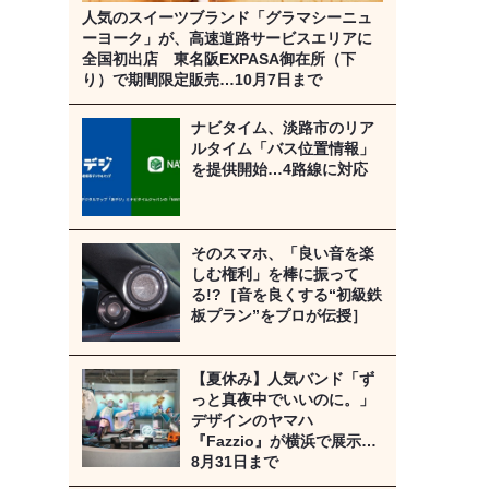
人気のスイーツブランド「グラマシーニュ
ーヨーク」が、高速道路サービスエリアに
全国初出店 東名阪EXPASA御在所（下
り）で期間限定販売…10月7日まで
ナビタイム、淡路市のリア
ルタイム「バス位置情報」
を提供開始…4路線に対応
そのスマホ、「良い音を楽
しむ権利」を棒に振って
る!?［音を良くする“初級鉄
板プラン”をプロが伝授］
【夏休み】人気バンド「ず
っと真夜中でいいのに。」
デザインのヤマハ
『Fazzio』が横浜で展示…
8月31日まで