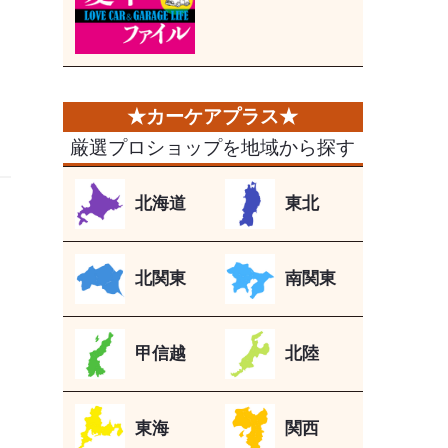
厳選プロショップを地域から探す
北海道
東北
北関東
南関東
甲信越
北陸
東海
関西