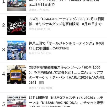
示…8月31日まで
2026.8.7 Fri 12:00
スズキ「GSX-S/Rミーティング2026」10月11日開
催、オリジナルグッズを事前販売 8月19日まで
2026.8.8 Sat 11:00
神戸三田で「オールジャンルミーティング」を9月
13日に初開催…CARTUNE
2026.7.31 Fri 10:00
OBD車検/整備兼用スキャンツール「HDM-1000
0」を車両接続して実演予定！…日立Astemoアフ
ターマーケットジャパン【AA東北2024＆AA九州2
024】
PR
2024.9.19 Thu 18:02
12月6日開催「NISMOフェスティバル2026」…テ
ーマは『NISSAN RACING DNA』、チケット販売