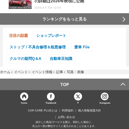
の詳細は2026年秋頃に公開
2026.8.4 Tue 12:00
ランキングをもっと見る
注目の話題
ショップレポート
ストップ！不具合修理＆粗悪修理
愛車 File
クルマの疑問Q＆A
自動車豆知識
ホーム
›
イベント
›
イベント情報
›
記事
›
写真・画像
TOP
X
home
Facebook
Instagram
CAR CARE PLUSとは
利用規約
個人情報保護方針
お問い合わせ
紹介した商品/サービスを購入、契約した場合に、
売上の一部が弊社サイトに還元されることがあります。