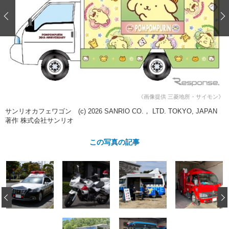
ショップレポート
愛車 File
ディテイリング
自動車豆知識
ストップ！不具合修理＆粗悪修理
ディテイリング
洗車
鈑金・塗装
鈑金・塗装
ヘッドライト磨き
コーティング
小キズ直し
防錆
特集記事
フィルム・ラッピング
ストップ 不具合修理＆粗悪修理
カーメーカー「旧車」関連プロジェ
ショップ紹介
クト
ショップレポート
プロショップ検索
レストア
コラム
《画像提供 三菱地所・サイモン》
カーメーカー「旧車」関連プロジ
コラム
イベント
サンリオカフェワゴン (c) 2026 SANRIO CO.， LTD. TOKYO, JAPAN
ェクト
著作 株式会社サンリオ
インタビュー
イベント告知
イベントレポート
この写真の記事
‹