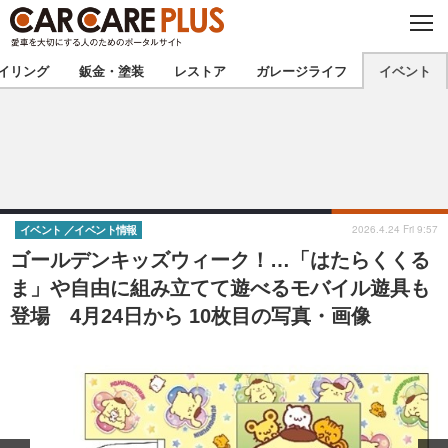
C
L
O
★カーケアプラス認定★
厳選プロショップを地域から探す
S
イリング
鈑金・塗装
レストア
ガレージライフ
イベント
E
北海道
東北
北関東
南関東
甲信越
北陸
2026.4.24 Fri 9:57
イベント
イベント情報
ゴールデンキッズウィーク！…「はたらくくる
東海
関西
ま」や自由に組み立てて遊べるモバイル遊具も
登場 4月24日から 10枚目の写真・画像
中国
四国
九州
沖縄
注目の記事