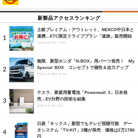
新製品アクセスランキング
土岐プレミアム・アウトレット、NEXCO中日本と
連携…ETC限定ドライブプラン「速旅」販売開始
2026.8.6 Thu 11:00
無限、新型ホンダ「N-BOX」用パーツ発売！ My
Special BOX コンセプトで個性＆迫力アップ
2026.8.5 Wed 10:00
テスラ、家庭用蓄電池「Powerwall 3」日本発
売…EV分野の技術を結集
2026.8.8 Sat 6:02
日産「キックス」新型でもテレビ視聴可能 デー
タシステム「TV-KIT」2種が発売 価格は2万1780
円