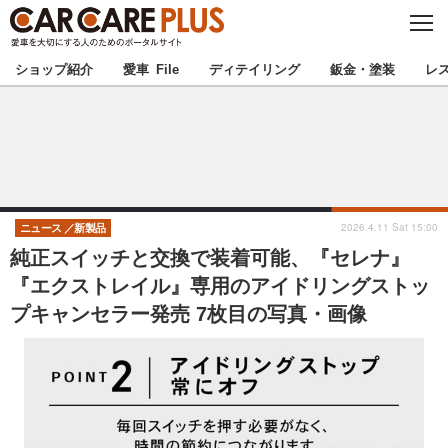
C
L
O
★カーケアプラス認定★
厳選プロショップを地域から探す
S
ショップ紹介
愛車 File
ディテイリング
鈑金・塗装
レ
E
北海道
東北
北関東
南関東
甲信越
北陸
2026.4.11 Sat 15:00
ニュース
新製品
純正スイッチと交換で装着可能、『セレナ』
東海
関西
『エクストレイル』専用のアイドリングストッ
プキャンセラー発売 7枚目の写真・画像
中国
四国
九州
沖縄
注目の記事