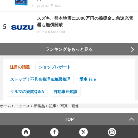
2026.8.7 Fri 8:00
スズキ、熊本地震に1000万円の義援金…急速充電
器も無償開放
2026.8.8 Sat 17:00
ランキングをもっと見る
注目の話題
ショップレポート
ストップ！不具合修理＆粗悪修理
愛車 File
クルマの疑問Q＆A
自動車豆知識
ホーム
›
ニュース
›
新製品
›
記事
›
写真・画像
TOP