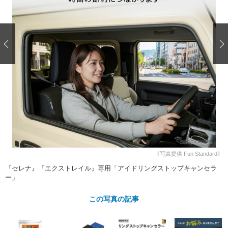
ショップレポート
愛車 File
ディテイリング
自動車豆知識
ストップ！不具合修理＆粗悪修理
ディテイリング
洗車
鈑金・塗装
鈑金・塗装
ヘッドライト磨き
コーティング
小キズ直し
防錆
特集記事
フィルム・ラッピング
ストップ 不具合修理＆粗悪修理
カーメーカー「旧車」関連プロジェ
ショップ紹介
クト
ショップレポート
プロショップ検索
レストア
コラム
カーメーカー「旧車」関連プロジ
コラム
イベント
ェクト
インタビュー
イベント告知
イベントレポート
《写真提供 Fun Standard》
『セレナ』『エクストレイル』専用「アイドリングストップキャンセラ
ー」
この写真の記事