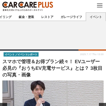
C
L
O
★カーケアプラス認定★
厳選プロショップを地域から探す
S
イリング
鈑金・塗装
レストア
ガレージライフ
イベント
E
北海道
東北
北関東
南関東
甲信越
北陸
2025.7.17 Thu 13:00
イベント
イベントレポート
スマホで管理＆お得プラン続々！ EVユーザー
東海
関西
必見の『おうちEV充電サービス』とは？ 3枚目
の写真・画像
中国
四国
九州
沖縄
注目の記事