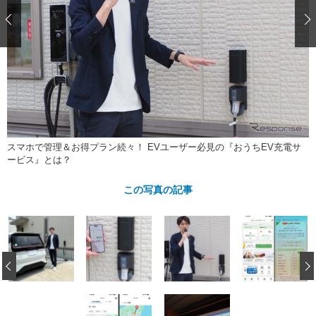
ショップレポート
愛車 File
ディテイリング
自動車豆知識
ストップ！不具合修理＆粗悪修理
ディテイリング
洗車
鈑金・塗装
鈑金・塗装
ヘッドライト磨き
コーティング
小キズ直し
防錆
特集記事
フィルム・ラッピング
ストップ 不具合修理＆粗悪修理
カーメーカー「旧車」関連プロジェ
ショップ紹介
クト
ショップレポート
プロショップ検索
レストア
コラム
スマホで管理＆お得プラン続々！ EVユーザー必見の『おうちEV充電サ
カーメーカー「旧車」関連プロジ
コラム
イベント
ービス』とは？
ェクト
インタビュー
イベント告知
イベントレポート
この写真の記事
‹