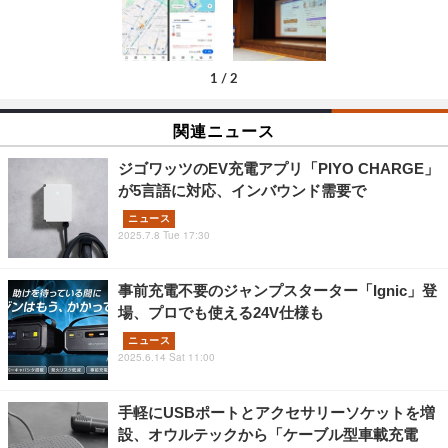
1
/
2
関連ニュース
ジゴワッツのEV充電アプリ「PIYO CHARGE」
が5言語に対応、インバウンド需要で
ニュース
2025.7.8 Tue 17:30
事前充電不要のジャンプスターター「Ignic」登
場、プロでも使える24V仕様も
ニュース
2025.6.14 Sat 11:00
手軽にUSBポートとアクセサリーソケットを増
設、オウルテックから「ケーブル型車載充電