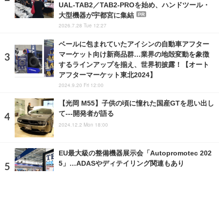
UAL-TAB2／TAB2-PROを始め、ハンドツール・
大型機器が宇都宮に集結
PR
2026.7.28 Tue 12:27
ベールに包まれていたアイシンの自動車アフター
マーケット向け新商品群…業界の地殻変動を象徴
するラインアップを揃え、世界初披露！【オート
アフターマーケット東北2024】
2024.9.20 Fri 12:00
【光岡 M55】子供の頃に憧れた国産GTを思い出し
て---開発者が語る
2024.12.2 Mon 18:00
EU最大級の整備機器展示会「Autopromotec 202
5」…ADASやディテイリング関連もあり
2025.5.22 Thu 20:21
ランキングをもっと見る