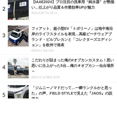
【IAAE2024】プロ注目の洗車用 “純水器” が勢揃
い…仕上がり品質＆作業効率UPが魅力
2024.3.28 Thu 23:14
フィアット、超小型EV「トポリーノ」は地中海沿
岸のライフスタイルを表現…高級ビーチウェアブ
ランド・ビルブレカンと「コレクターズエディシ
ョン」を欧州で発表
2026.8.4 Tue 4:34
こだわりが詰まった俺の#オプカンカスタム！思い
思いに仕上がった5台…俺の＃オプカン～仙台場所
～
2024.12.18 Wed 18:00
「ジムニーノマドだって…一瞬ランクルかと思っ
た」の声、FIELD STYLEで見えた『JAOS』の説
得力
2026.7.4 Sat 14:00
ランキングをもっと見る