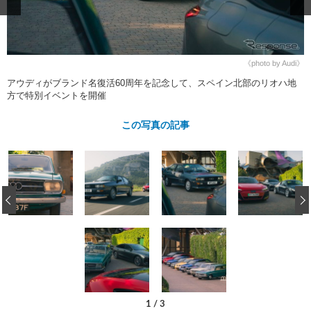
ショップレポート
愛車 File
ディテイリング
自動車豆知識
ストップ！不具合修理＆粗悪修理
ディテイリング
洗車
鈑金・塗装
鈑金・塗装
ヘッドライト磨き
コーティング
小キズ直し
防錆
特集記事
《photo by Audi》
アウディがブランド名復活60周年を記念して、スペイン北部のリオハ地
フィルム・ラッピング
ストップ 不具合修理＆粗悪修理
カーメーカー「旧車」関連プロジェ
ショップ紹介
方で特別イベントを開催
クト
ショップレポート
プロショップ検索
レストア
この写真の記事
コラム
カーメーカー「旧車」関連プロジ
コラム
イベント
ェクト
インタビュー
イベント告知
イベントレポート
‹
1
/
3