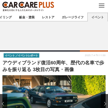
C
L
O
★カーケアプラス認定★
厳選プロショップを地域から探す
S
イリング
鈑金・塗装
レストア
ガレージライフ
イベント
E
北海道
東北
北関東
南関東
甲信越
北陸
2025.7.4 Fri 11:00
イベント
イベントレポート
アウディブランド復活60周年、歴代の名車で歩
東海
関西
みを振り返る 3枚目の写真・画像
中国
四国
九州
沖縄
注目の記事