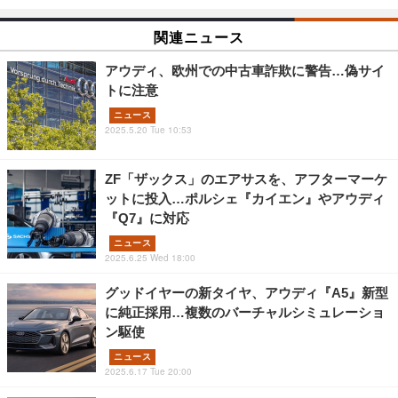
関連ニュース
アウディ、欧州での中古車詐欺に警告…偽サイ
トに注意
ニュース
2025.5.20 Tue 10:53
ZF「ザックス」のエアサスを、アフターマーケ
ットに投入…ポルシェ『カイエン』やアウディ
『Q7』に対応
ニュース
2025.6.25 Wed 18:00
グッドイヤーの新タイヤ、アウディ『A5』新型
に純正採用…複数のバーチャルシミュレーショ
ン駆使
ニュース
2025.6.17 Tue 20:00