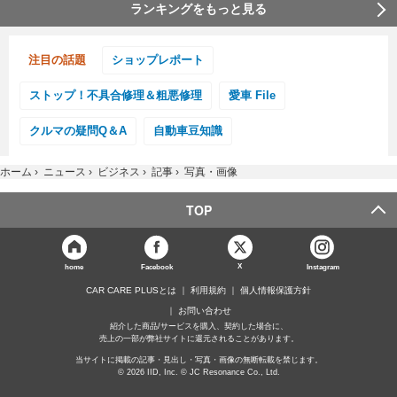
ランキングをもっと見る
注目の話題
ショップレポート
ストップ！不具合修理＆粗悪修理
愛車 File
クルマの疑問Q＆A
自動車豆知識
ホーム
›
ニュース
›
ビジネス
›
記事
›
写真・画像
TOP
X
home
Facebook
Instagram
CAR CARE PLUSとは
利用規約
個人情報保護方針
お問い合わせ
紹介した商品/サービスを購入、契約した場合に、
売上の一部が弊社サイトに還元されることがあります。
当サイトに掲載の記事・見出し・写真・画像の無断転載を禁じます。
© 2026 IID, Inc. © JC Resonance Co., Ltd.