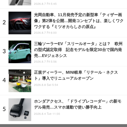
2026.8.7 Fri 5:45
光岡自動車、11月発売予定の新型車「ティザー画
像」第2弾を公開…開発コンセプトは、楽しくワク
ワクする『ミツオカらしさの原点』
2026.8.7 Fri 6:00
三輪ソーラーEV「スリールオータ」とは？ 欧州
の型式認定取得 記念モデルを限定30台で国内発
売…EVジェネシス
2026.8.7 Fri 5:56
正規ディーラー、MINI岐阜「リテール・ネクス
ト」導入でリニューアルオープン
2026.8.8 Sat 5:54
ホンダアクセス、「ドライブレコーダー」の新モ
デル発売…スマホ連動で使い勝手向上
2026.8.4 Tue 11:00