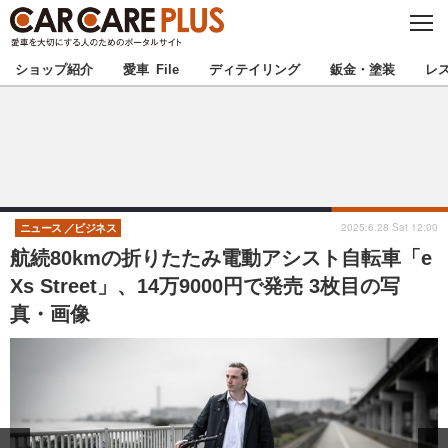
C
L
O
★カーケアプラス認定★
厳選プロショップを地域から探す
S
ショップ紹介
愛車 File
ディテイリング
鈑金・塗装
レ
E
北海道
東北
北関東
南関東
甲信越
北陸
2025.6.28 Sat 12:00
ニュース
ビジネス
航続80kmの折りたたみ電動アシスト自転車「e
東海
関西
Xs Street」、14万9000円で発売 3枚目の写
真・画像
中国
四国
九州
沖縄
注目の記事