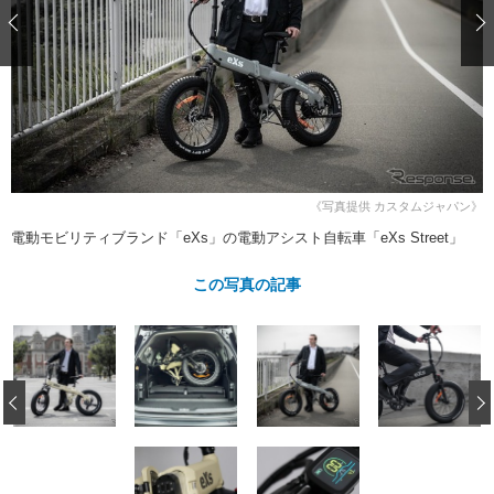
ショップレポート
愛車 File
ディテイリング
自動車豆知識
ストップ！不具合修理＆粗悪修理
ディテイリング
洗車
鈑金・塗装
鈑金・塗装
ヘッドライト磨き
コーティング
小キズ直し
防錆
特集記事
フィルム・ラッピング
ストップ 不具合修理＆粗悪修理
カーメーカー「旧車」関連プロジェ
ショップ紹介
クト
ショップレポート
プロショップ検索
レストア
《写真提供 カスタムジャパン》
コラム
電動モビリティブランド「eXs」の電動アシスト自転車「eXs Street」
カーメーカー「旧車」関連プロジ
コラム
イベント
ェクト
インタビュー
この写真の記事
イベント告知
イベントレポート
‹