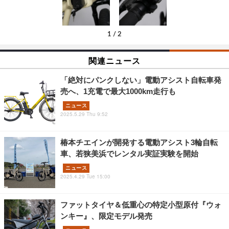
1
/
2
関連ニュース
「絶対にパンクしない」電動アシスト自転車発
売へ、1充電で最大1000km走行も
ニュース
2025.5.29 Thu 9:52
椿本チエインが開発する電動アシスト3輪自転
車、若狭美浜でレンタル実証実験を開始
ニュース
2025.4.29 Tue 15:00
ファットタイヤ＆低重心の特定小型原付『ウォ
ンキー』、限定モデル発売