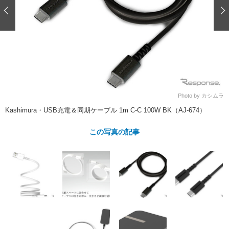
ショップレポート
愛車 File
ディテイリング
自動車豆知識
ストップ！不具合修理＆粗悪修理
ディテイリング
洗車
鈑金・塗装
鈑金・塗装
ヘッドライト磨き
コーティング
小キズ直し
防錆
特集記事
フィルム・ラッピング
ストップ 不具合修理＆粗悪修理
カーメーカー「旧車」関連プロジェ
ショップ紹介
クト
ショップレポート
プロショップ検索
レストア
Photo by カシムラ
コラム
カーメーカー「旧車」関連プロジ
コラム
Kashimura・USB充電＆同期ケーブル 1m C-C 100W BK（AJ-674）
イベント
ェクト
インタビュー
イベント告知
イベントレポート
この写真の記事