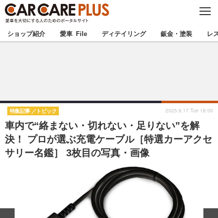
C
L
O
★カーケアプラス認定★
厳選プロショップを地域から探す
S
ショップ紹介
愛車 File
ディテイリング
鈑金・塗装
レ
E
北海道
東北
北関東
南関東
甲信越
北陸
2025.6.17 Tue 18:00
特集記事
トピック
車内で“絡まない・切れない・足りない”を解
東海
関西
決！ プロが選ぶ充電ケーブル［特選カーアクセ
サリー名鑑］ 3枚目の写真・画像
中国
四国
九州
沖縄
注目の記事