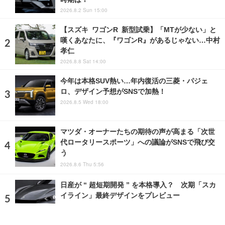
2026.8.2 Sun 15:00
【スズキ ワゴンR 新型試乗】「MTが少ない」と
嘆くあなたに、『ワゴンR』があるじゃない…中村
孝仁
2026.8.8 Sat 14:00
今年は本格SUV熱い…年内復活の三菱・パジェ
ロ、デザイン予想がSNSで加熱！
2026.8.5 Wed 18:00
マツダ・オーナーたちの期待の声が高まる「次世
代ロータリースポーツ」への議論がSNSで飛び交
う
2026.8.6 Thu 5:56
日産が “ 超短期開発 ” を本格導入？ 次期「スカ
イライン」最終デザインをプレビュー
2026.7.8 Wed 12:31