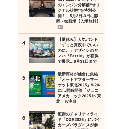
のエンジン分解前“オリ
ジナル状態”を特別公
開！…5月2日-3日に静
岡・御殿場【入場無料】
PR
【夏休み】人気バンド
「ずっと真夜中でいい
のに。」デザインのヤ
マハ『Fazzio』が横浜
で展示…8月31日まで
最新商材が仙台に集結
「オートアフターマー
ケット東北2025」9/20-
21…同時開催「ジュニ
アメカニック2025 in 東
北」も注目
恒例のチャリティライ
ド「DGR2026」にバイ
カーズパラダイスが参