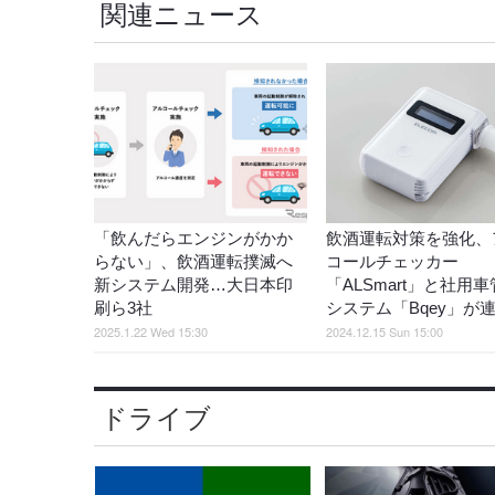
関連ニュース
「飲んだらエンジンがかか
飲酒運転対策を強化、
らない」、飲酒運転撲滅へ
コールチェッカー
新システム開発…大日本印
「ALSmart」と社用
刷ら3社
システム「Bqey」が
2025.1.22 Wed 15:30
2024.12.15 Sun 15:00
ドライブ