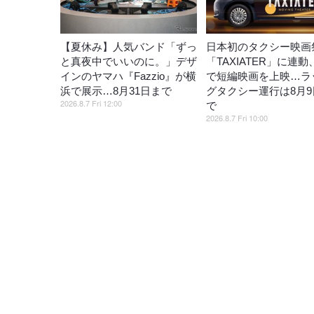
【夏休み】人気バンド「ずっ
日本初のタクシー映画
と真夜中でいいのに。」デザ
「TAXIATER」に連
インのヤマハ『Fazzio』が横
で短編映画を上映…ラ
浜で展示…8月31日まで
グタクシー運行は8月9
2026.8.7 Fri 12:00
で
2026.8.7 Fri 10:00