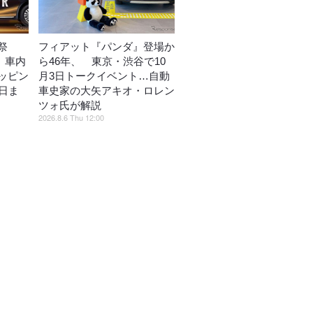
祭
フィアット『パンダ』登場か
動、車内
ら46年、 東京・渋谷で10
ッピン
月3日トークイベント…自動
日ま
車史家の大矢アキオ・ロレン
ツォ氏が解説
2026.8.6 Thu 12:00