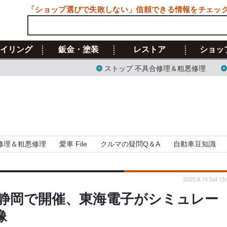
「ショップ選びで失敗しない」信頼できる情報をチェッ
イリング
鈑金・塗装
レストア
ショッ
ストップ 不具合修理＆粗悪修理
修理＆粗悪修理
愛車 File
クルマの疑問Q＆A
自動車豆知識
2025.6.14 Sat 15
静岡で開催、東海電子がシミュレー
像