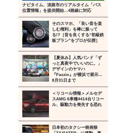
ナビタイム、淡路市のリアルタイム「バス
位置情報」を提供開始…4路線に対応
そのスマホ、「良い音を楽
しむ権利」を棒に振って
る!?［音を良くする“初級鉄
板プラン”をプロが伝授］
【夏休み】人気バンド「ず
っと真夜中でいいのに。」
デザインのヤマハ
『Fazzio』が横浜で展示…
8月31日まで
＜リコール情報＞メルセデ
スAMG 6車種4414台リコー
ル、駆動力を喪失する恐れ
日本初のタクシー映画祭