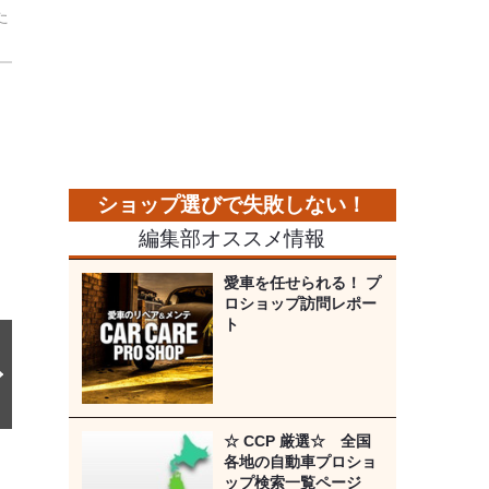
た
次
の
画
像
編集部オススメ情報
愛車を任せられる！ プ
ロショップ訪問レポー
ト
☆ CCP 厳選☆ 全国
各地の自動車プロショ
ップ検索一覧ページ