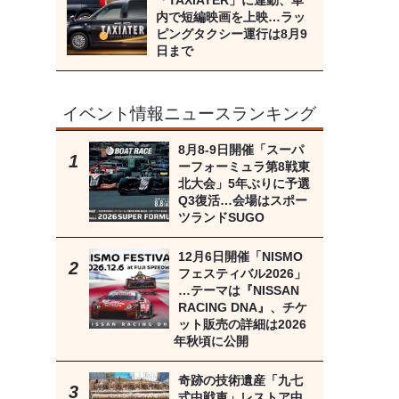
「TAXIATER」に連動、車
内で短編映画を上映…ラッ
ピングタクシー運行は8月9
日まで
イベント情報ニュースランキング
8月8‐9日開催「スーパ
ーフォーミュラ第8戦東
北大会」5年ぶりに予選
Q3復活…会場はスポー
ツランドSUGO
12月6日開催「NISMO
フェスティバル2026」
…テーマは『NISSAN
RACING DNA』、チケ
ット販売の詳細は2026
年秋頃に公開
奇跡の技術遺産「九七
式中戦車」レストア中