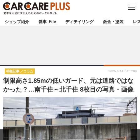
C
L
O
★カーケアプラス認定★
厳選プロショップを地域から探す
S
ショップ紹介
愛車 File
ディテイリング
鈑金・塗装
レ
E
北海道
東北
北関東
南関東
甲信越
北陸
2025.6.14 Sat 7:00
特集記事
コラム
制限高さ1.85mの低いガード、元は道路ではな
東海
関西
かった？…南千住～北千住 8枚目の写真・画像
中国
四国
九州
沖縄
注目の記事