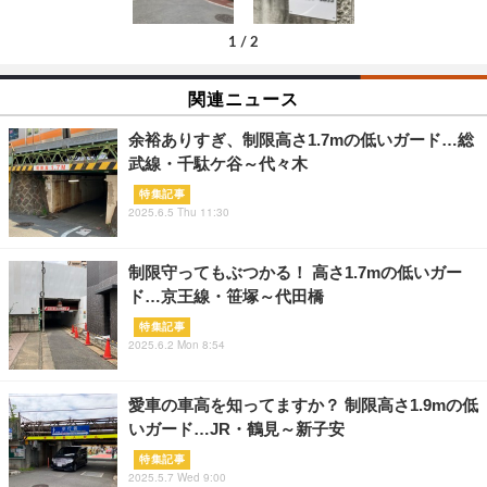
1
/
2
関連ニュース
余裕ありすぎ、制限高さ1.7mの低いガード…総
武線・千駄ケ谷～代々木
特集記事
2025.6.5 Thu 11:30
制限守ってもぶつかる！ 高さ1.7mの低いガー
ド…京王線・笹塚～代田橋
特集記事
2025.6.2 Mon 8:54
愛車の車高を知ってますか？ 制限高さ1.9mの低
いガード…JR・鶴見～新子安
特集記事
2025.5.7 Wed 9:00