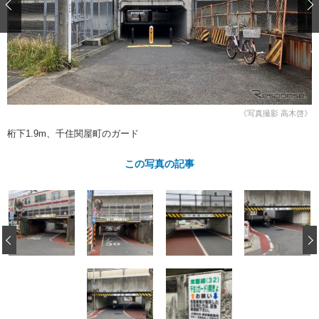
ショップレポート
愛車 File
ディテイリング
自動車豆知識
ストップ！不具合修理＆粗悪修理
ディテイリング
洗車
鈑金・塗装
鈑金・塗装
ヘッドライト磨き
コーティング
小キズ直し
防錆
特集記事
フィルム・ラッピング
ストップ 不具合修理＆粗悪修理
カーメーカー「旧車」関連プロジェ
ショップ紹介
クト
《写真撮影 高木啓》
ショップレポート
プロショップ検索
レストア
桁下1.9m、千住関屋町のガード
コラム
カーメーカー「旧車」関連プロジ
コラム
イベント
この写真の記事
ェクト
インタビュー
イベント告知
イベントレポート
‹