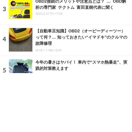
OBD2接続のメリットや注意点とは？ … OBD解
析の専門家 テクトム 富田直樹代表に聞く
2020.3.27 Fri 17:39
【自動車豆知識】OBD2（オービーディーツー）
って何？… 知っておきたい“イマドキ”のクルマの
故障修理
2018.1.1 Mon 8:00
今年の暑さはヤバイ！ 車内で“スマホ熱暴走”、実
践的対策教えます
2025.6.23 Mon 12:00
ランキングをもっと見る
注目の話題
ショップレポート
ストップ！不具合修理＆粗悪修理
愛車 File