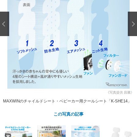
ショップレポート
愛車 File
ディテイリング
自動車豆知識
ストップ！不具合修理＆粗悪修理
ディテイリング
洗車
鈑金・塗装
鈑金・塗装
ヘッドライト磨き
コーティング
小キズ直し
防錆
特集記事
フィルム・ラッピング
ストップ 不具合修理＆粗悪修理
カーメーカー「旧車」関連プロジェ
ショップ紹介
クト
ショップレポート
プロショップ検索
レストア
コラム
カーメーカー「旧車」関連プロジ
コラム
イベント
ェクト
インタビュー
イベント告知
イベントレポート
《写真提供 昌騰》
MAXWINのチャイルドシート・ベビーカー用クールシート「K-SHE14」
この写真の記事