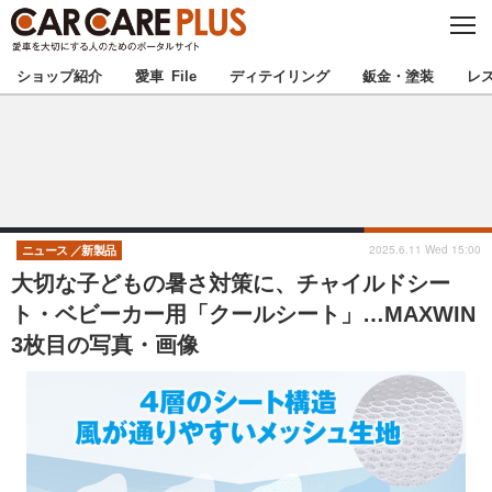
C
L
O
★カーケアプラス認定★
厳選プロショップを地域から探す
S
ショップ紹介
愛車 File
ディテイリング
鈑金・塗装
レ
E
北海道
東北
北関東
南関東
甲信越
北陸
2025.6.11 Wed 15:00
ニュース
新製品
大切な子どもの暑さ対策に、チャイルドシー
東海
関西
ト・ベビーカー用「クールシート」…MAXWIN
3枚目の写真・画像
中国
四国
九州
沖縄
注目の記事