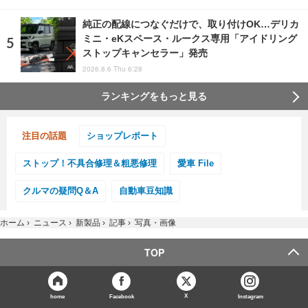
純正の配線につなぐだけで、取り付けOK…デリカ
ミニ・eKスペース・ルークス専用「アイドリング
ストップキャンセラー」発売
2026.8.6 Thu 6:28
ランキングをもっと見る
注目の話題
ショップレポート
ストップ！不具合修理＆粗悪修理
愛車 File
クルマの疑問Q＆A
自動車豆知識
ホーム
›
ニュース
›
新製品
›
記事
›
写真・画像
TOP
X
home
Facebook
Instagram