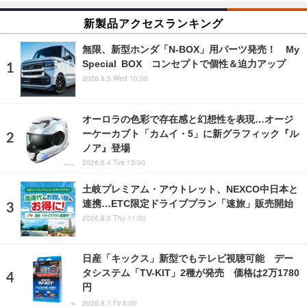
新製品アクセスランキング
無限、新型ホンダ「N-BOX」用パーツ発売！ My
Special BOX コンセプトで個性＆迫力アップ
2026.8.5 Wed 10:00
オーロラの色彩で存在感と幻想性を表現…オージ
ーケーカブト「カムイ・5」に新グラフィック『ル
ノア』登場
2026.8.4 Tue 13:00
土岐プレミアム・アウトレット、NEXCO中日本と
連携…ETC限定ドライブプラン「速旅」販売開始
2026.8.6 Thu 11:00
日産「キックス」新型でもテレビ視聴可能 デー
タシステム「TV-KIT」2種が発売 価格は2万1780
円
2026.8.7 Fri 8:00