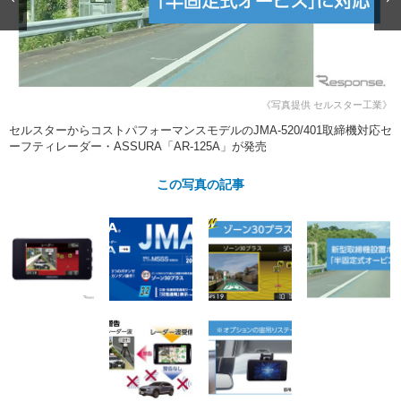
ショップレポート
愛車 File
ディテイリング
自動車豆知識
ストップ！不具合修理＆粗悪修理
ディテイリング
洗車
鈑金・塗装
鈑金・塗装
ヘッドライト磨き
コーティング
小キズ直し
防錆
特集記事
《写真提供 セルスター工業》
フィルム・ラッピング
ストップ 不具合修理＆粗悪修理
カーメーカー「旧車」関連プロジェ
ショップ紹介
セルスターからコストパフォーマンスモデルのJMA-520/401取締機対応セ
クト
ーフティレーダー・ASSURA「AR-125A」が発売
ショップレポート
プロショップ検索
レストア
コラム
この写真の記事
カーメーカー「旧車」関連プロジ
コラム
イベント
ェクト
インタビュー
イベント告知
イベントレポート