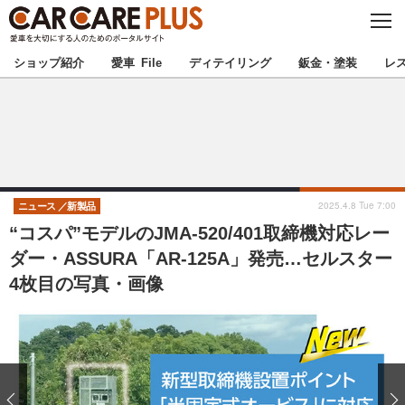
C
L
O
★カーケアプラス認定★
厳選プロショップを地域から探す
S
ショップ紹介
愛車 File
ディテイリング
鈑金・塗装
レ
E
北海道
東北
北関東
南関東
甲信越
北陸
2025.4.8 Tue 7:00
ニュース
新製品
“コスパ”モデルのJMA-520/401取締機対応レー
東海
関西
ダー・ASSURA「AR-125A」発売…セルスター
4枚目の写真・画像
中国
四国
九州
沖縄
注目の記事