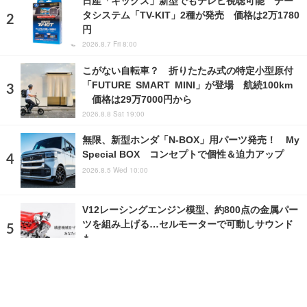
日産「キックス」新型でもテレビ視聴可能 デー
タシステム「TV-KIT」2種が発売 価格は2万1780
円
2026.8.7 Fri 8:00
こがない自転車？ 折りたたみ式の特定小型原付
「FUTURE SMART MINI」が登場 航続100km
価格は29万7000円から
2026.8.8 Sat 19:00
無限、新型ホンダ「N-BOX」用パーツ発売！ My
Special BOX コンセプトで個性＆迫力アップ
2026.8.5 Wed 10:00
V12レーシングエンジン模型、約800点の金属パー
ツを組み上げる…セルモーターで可動しサウンド
も
2026.5.31 Sun 18:00
ランキングをもっと見る