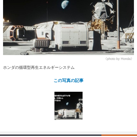
ショップレポート
愛車 File
ディテイリング
自動車豆知識
ストップ！不具合修理＆粗悪修理
ディテイリング
洗車
鈑金・塗装
鈑金・塗装
ヘッドライト磨き
コーティング
小キズ直し
防錆
特集記事
フィルム・ラッピング
ストップ 不具合修理＆粗悪修理
カーメーカー「旧車」関連プロジェ
ショップ紹介
クト
ショップレポート
プロショップ検索
レストア
コラム
《photo by Honda》
カーメーカー「旧車」関連プロジ
コラム
イベント
ホンダの循環型再生エネルギーシステム
ェクト
インタビュー
イベント告知
イベントレポート
この写真の記事