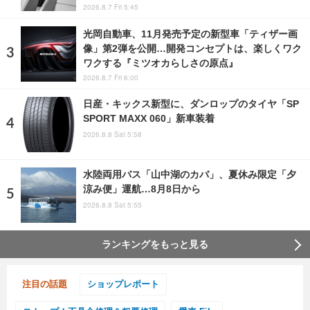
2026.8.7 Fri 5:45
光岡自動車、11月発売予定の新型車「ティザー画
像」第2弾を公開…開発コンセプトは、楽しくワク
ワクする『ミツオカらしさの原点』
2026.8.7 Fri 6:00
日産・キックス新型に、ダンロップのタイヤ「SP
SPORT MAXX 060」新車装着
2026.8.8 Sat 5:58
水陸両用バス「山中湖のカバ」、夏休み限定「夕
涼み便」運航…8月8日から
2026.8.8 Sat 5:55
ランキングをもっと見る
注目の話題
ショップレポート