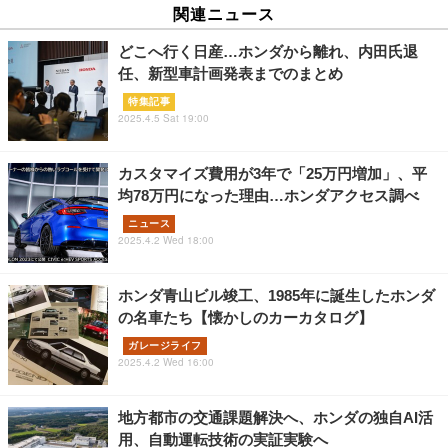
関連ニュース
どこへ行く日産…ホンダから離れ、内田氏退
任、新型車計画発表までのまとめ
特集記事
2025.4.5 Sat 19:00
カスタマイズ費用が3年で「25万円増加」、平
均78万円になった理由…ホンダアクセス調べ
ニュース
2025.4.2 Wed 18:00
ホンダ青山ビル竣工、1985年に誕生したホンダ
の名車たち【懐かしのカーカタログ】
ガレージライフ
2025.4.2 Wed 16:00
地方都市の交通課題解決へ、ホンダの独自AI活
用、自動運転技術の実証実験へ