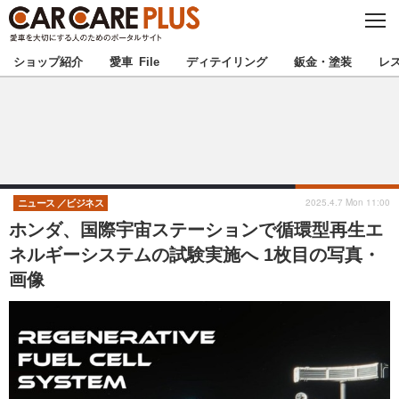
C
L
O
★カーケアプラス認定★
厳選プロショップを地域から探す
S
ショップ紹介
愛車 File
ディテイリング
鈑金・塗装
レ
E
北海道
東北
北関東
南関東
甲信越
北陸
2025.4.7 Mon 11:00
ニュース
ビジネス
ホンダ、国際宇宙ステーションで循環型再生エ
東海
関西
ネルギーシステムの試験実施へ 1枚目の写真・
画像
中国
四国
九州
沖縄
注目の記事