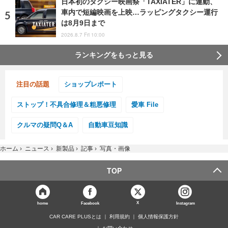
日本初のタクシー映画祭「TAXIATER」に連動、
車内で短編映画を上映…ラッピングタクシー運行
は8月9日まで
2026.8.7 Fri 10:00
ランキングをもっと見る
注目の話題
ショップレポート
ストップ！不具合修理＆粗悪修理
愛車 File
クルマの疑問Q＆A
自動車豆知識
ホーム
›
ニュース
›
新製品
›
記事
›
写真・画像
TOP
X
home
Facebook
Instagram
CAR CARE PLUSとは
利用規約
個人情報保護方針