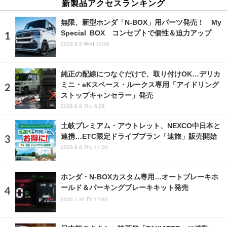
新製品アクセスランキング
無限、新型ホンダ「N-BOX」用パーツ発売！ My
Special BOX コンセプトで個性＆迫力アップ
2026.8.5 Wed 10:00
純正の配線につなぐだけで、取り付けOK…デリカ
ミニ・eKスペース・ルークス専用「アイドリング
ストップキャンセラー」発売
2026.8.6 Thu 6:28
土岐プレミアム・アウトレット、NEXCO中日本と
連携…ETC限定ドライブプラン「速旅」販売開始
2026.8.6 Thu 11:00
ホンダ・N-BOXカスタム専用…オートブレーキホ
ールド＆パーキングブレーキキット発売
2026.7.31 Fri 17:00