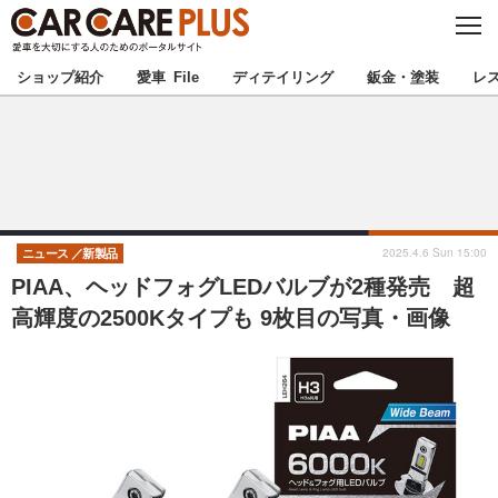
C
L
O
★カーケアプラス認定★
厳選プロショップを地域から探す
S
ショップ紹介
愛車 File
ディテイリング
鈑金・塗装
レ
E
北海道
東北
北関東
南関東
甲信越
北陸
2025.4.6 Sun 15:00
ニュース
新製品
PIAA、ヘッドフォグLEDバルブが2種発売 超
東海
関西
高輝度の2500Kタイプも 9枚目の写真・画像
中国
四国
九州
沖縄
注目の記事