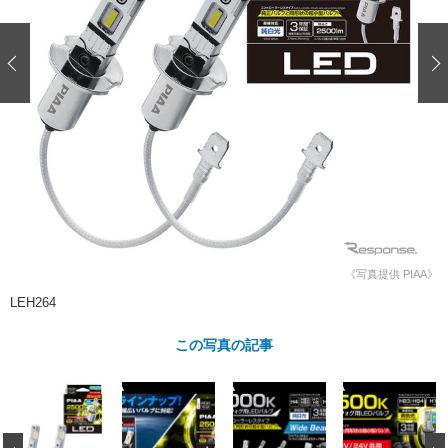
ショップレポート
愛車 File
ディテイリング
自動車豆知識
ストップ！不具合修理＆粗悪修理
ディテイリング
洗車
鈑金・塗装
鈑金・塗装
ヘッドライト磨き
コーティング
小キズ直し
防錆
特集記事
フィルム・ラッピング
ストップ 不具合修理＆粗悪修理
カーメーカー「旧車」関連プロジェ
ショップ紹介
クト
ショップレポート
プロショップ検索
レストア
コラム
カーメーカー「旧車」関連プロジ
コラム
イベント
ェクト
インタビュー
イベント告知
イベントレポート
《写真提供 PIAA》
LEH264
この写真の記事