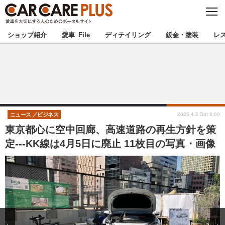
C
L
O
★カーケアプラス認定★
厳選プロショップを地域から探す
S
ショップ紹介
愛車 File
ディテイリング
鈑金・塗装
レ
E
北海道
東北
北関東
南関東
甲信越
北陸
2025.4.5 Sat 8:00
ニュース
ビジネス
東京都心に空中回廊、高速道路の再生方針を策
東海
関西
定---KK線は4月5日に廃止 11枚目の写真・画像
中国
四国
九州
沖縄
注目の記事