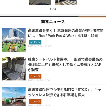
1
/
4
関連ニュース
高速道路を歩く！ 東京銀座の高架が歩行者空間
に…「Roof Park Fes & Walk」4月18・19日
イベント
2025.3.18 Tue 11:00
後席シートベルト着用率、一般道で過去最高の
45.5%に上昇も依然として低く…警察庁とJAF
が調査
ニュース
2025.2.21 Fri 16:00
高速道路以外でも使えるETC「ETCX」、キャ
ッシュレス決済できる駐車場を拡大
ニュース
2025.2.5 Wed 18:00