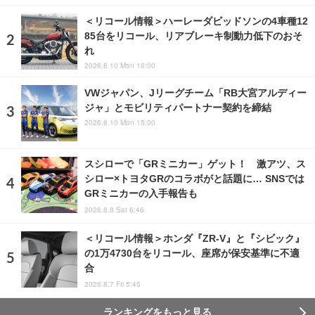
＜リコール情報＞ハーレーダビッドソンの4車種12
85台をリコール、リアブレーキ制動力低下のおそ
れ
2026.8.10 Mon 16:00
VWジャパン、Jリーグチーム「RB大宮アルディー
ジャ」とモビリティパートナー契約を締結
2026.8.10 Mon 15:00
スシローで「GRミニカー」ゲット！ 激アツ、ス
シロー×トヨタGRのコラボがと話題に… SNSでは
GRミニカーの入手報告も
2026.8.8 Sat 6:46
＜リコール情報＞ホンダ『ZR-V』と『シビック』
の1万4730台をリコール、座席が保安基準に不適
合
2026.8.7 Fri 5:45
ランキングをもっと見る