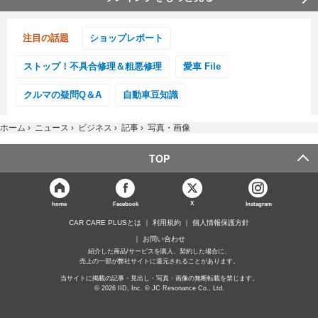
注目の話題
ショップレポート
ストップ！不具合修理＆粗悪修理
愛車 File
クルマの疑問Q＆A
自動車豆知識
ホーム
›
ニュース
›
ビジネス
›
記事
›
写真・画像
TOP
X
home
Facebook
Instagram
CAR CARE PLUSとは
利用規約
個人情報保護方針
お問い合わせ
紹介した商品/サービスを購入、契約した場合に、
売上の一部が弊社サイトに還元されることがあります。
当サイトに掲載の記事・見出し・写真・画像の無断転載を禁じます。
© 2026 IID, Inc. © JC Resonance Co., Ltd.