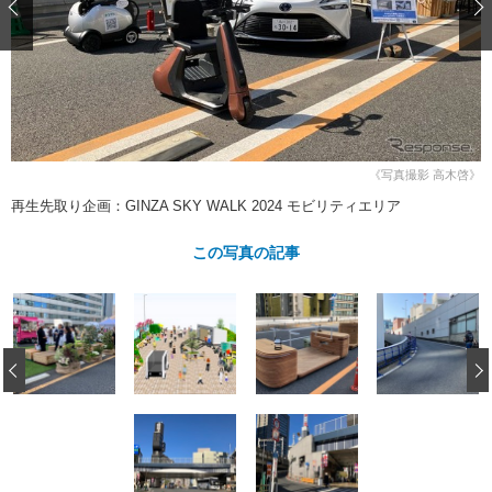
ショップレポート
愛車 File
ディテイリング
自動車豆知識
ストップ！不具合修理＆粗悪修理
ディテイリング
洗車
鈑金・塗装
鈑金・塗装
ヘッドライト磨き
コーティング
小キズ直し
防錆
特集記事
フィルム・ラッピング
ストップ 不具合修理＆粗悪修理
カーメーカー「旧車」関連プロジェ
ショップ紹介
クト
《写真撮影 高木啓》
ショップレポート
プロショップ検索
レストア
再生先取り企画：GINZA SKY WALK 2024 モビリティエリア
コラム
カーメーカー「旧車」関連プロジ
コラム
イベント
この写真の記事
ェクト
インタビュー
イベント告知
イベントレポート
‹