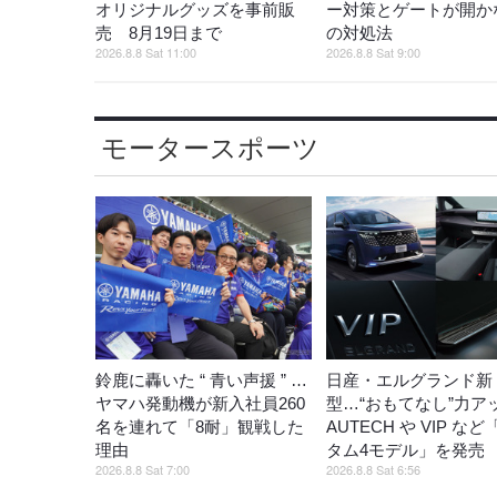
オリジナルグッズを事前販
ー対策とゲートが開か
売 8月19日まで
の対処法
2026.8.8 Sat 11:00
2026.8.8 Sat 9:00
モータースポーツ
鈴鹿に轟いた “ 青い声援 ” …
日産・エルグランド新
ヤマハ発動機が新入社員260
型…“おもてなし”力ア
名を連れて「8耐」観戦した
AUTECH や VIP な
理由
タム4モデル」を発
2026.8.8 Sat 7:00
2026.8.8 Sat 6:56