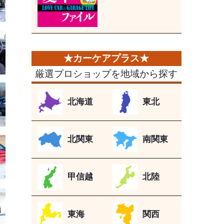
厳選プロショップを地域から探す
北海道
東北
北関東
南関東
甲信越
北陸
東海
関西