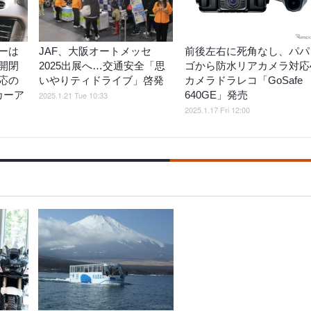
ーは
JAF、大阪オートメッセ
前後左右に死角なし、パパ
開閉
2025出展へ…交通安全「思
ゴから防水リアカメラ対応
応の
いやりティドライブ」啓発
カメラドラレコ「GoSafe
カーア
640GE」発売
2025.1.21 Tue 10:33
2025.1.17 Fri 12:00