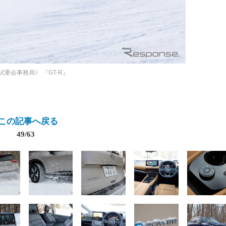
試乗会事務局》
『GT-R』
この記事へ戻る
49/63