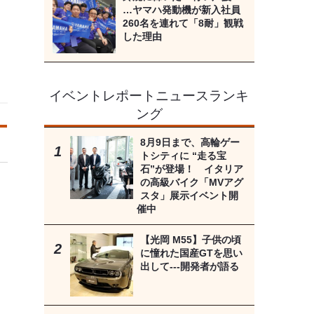
…ヤマハ発動機が新入社員
260名を連れて「8耐」観戦
した理由
イベントレポートニュースランキ
ング
8月9日まで、高輪ゲー
トシティに “走る宝
石”が登場！ イタリア
の高級バイク「MVアグ
スタ」展示イベント開
催中
【光岡 M55】子供の頃
に憧れた国産GTを思い
出して---開発者が語る