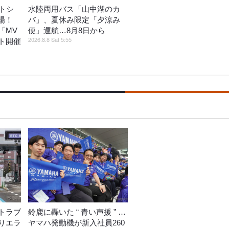
トシ
水陸両用バス「山中湖のカ
登場！
バ」、夏休み限定「夕涼み
「MV
便」運航…8月8日から
2026.8.8 Sat 5:55
ト開催
トラブ
鈴鹿に轟いた “ 青い声援 ” …
りエラ
ヤマハ発動機が新入社員260