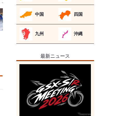
中国
四国
九州
沖縄
最新ニュース