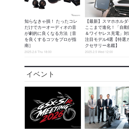
知らなきゃ損！ たったコレ
【最新】スマホホルダ
だけでカーオーディオの音
ここまで進化！「自動
が劇的に良くなる方法［音
＆ワイヤレス充電」対
を良くするコツをプロが指
注目モデル4選【特選
南］
クセサリー名鑑】
2025.2.6 Thu 18:00
2025.2.5 Wed 12:00
イベント