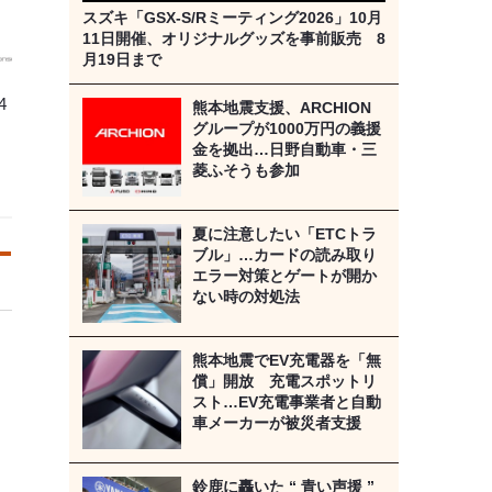
スズキ「GSX-S/Rミーティング2026」10月
11日開催、オリジナルグッズを事前販売 8
月19日まで
4
熊本地震支援、ARCHION
グループが1000万円の義援
金を拠出…日野自動車・三
菱ふそうも参加
夏に注意したい「ETCトラ
ブル」…カードの読み取り
エラー対策とゲートが開か
ない時の対処法
熊本地震でEV充電器を「無
償」開放 充電スポットリ
スト…EV充電事業者と自動
車メーカーが被災者支援
鈴鹿に轟いた “ 青い声援 ”