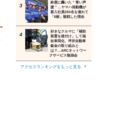
鈴鹿に轟いた “ 青い声
援 ” …ヤマハ発動機が
新入社員260名を連れて
「8耐」観戦した理由
好きなクルマに「補助
装置を後付け」して福
祉車両化、坪井自動車
鈑金の取り組みと
は？…ARCネットワー
クサービス勉強会
アクセスランキングをもっと見る