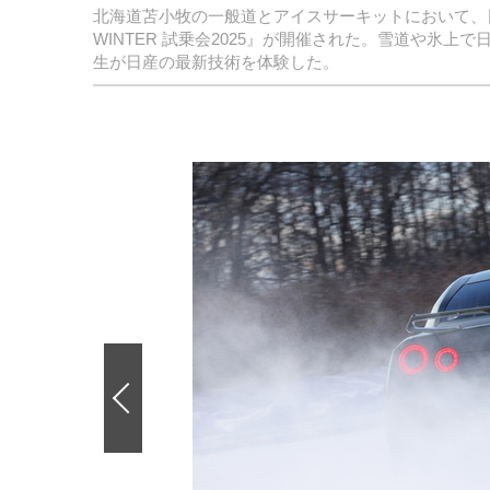
北海道苫小牧の一般道とアイスサーキットにおいて、日
WINTER 試乗会2025』が開催された。雪道や氷
生が日産の最新技術を体験した。
前
の
画
像