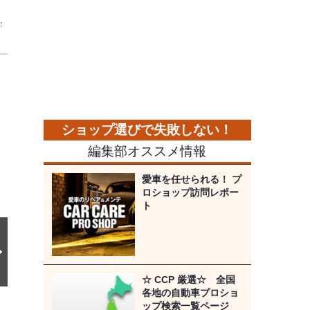
学
次
の
画
像
編集部オススメ情報
愛車を任せられる！ プ
ロショップ訪問レポー
ト
☆ CCP 厳選☆ 全国
各地の自動車プロショ
ップ検索一覧ページ