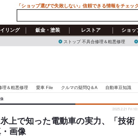
「ショップ選びで失敗しない」信頼できる情報をチェッ
イリング
鈑金・塗装
レストア
ショッ
ストップ 不具合修理＆粗悪修理
修理＆粗悪修理
愛車 File
クルマの疑問Q＆A
自動車豆知識
画像
2025.2.21 Fri 10
 氷上で知った電動車の実力、「技術
真・画像