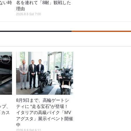
ない時
名を連れて「8耐」観戦した
理由
2026.8.8 Sat 7:00
8月9日まで、高輪ゲートシ
ップ、
ティに “走る宝石”が登場！
ど「カス
イタリアの高級バイク「MV
売
アグスタ」展示イベント開催
中
2026.8.8 Sat 6:11