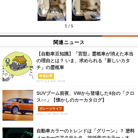
1
/
5
関連ニュース
【自動車豆知識】「宮型」霊柩車が消えた本当
の理由とは？ いま、求められる「新しいカタ
チ」の霊柩車
特集記事
2017.9.3 Sun 16:00
SUVブーム前夜、VWから登場した4台の「クロ
ス○○」【懐かしのカーカタログ】
ガレージライフ
2025.1.29 Wed 18:00
自動車カラーのトレンドは「グリーン」？ 塗料
メーカーのアクサルタ、2025年のカラー・オ