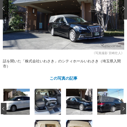
ショップレポート
愛車 File
ディテイリング
自動車豆知識
ストップ！不具合修理＆粗悪修理
ディテイリング
洗車
鈑金・塗装
鈑金・塗装
ヘッドライト磨き
コーティング
小キズ直し
防錆
特集記事
フィルム・ラッピング
ストップ 不具合修理＆粗悪修理
カーメーカー「旧車」関連プロジェ
ショップ紹介
クト
ショップレポート
プロショップ検索
レストア
《写真撮影 宮崎壮人》
コラム
話を聞いた「株式会社いわさき」のシティホールいわさき（埼玉県入間
カーメーカー「旧車」関連プロジ
コラム
イベント
市）
ェクト
インタビュー
イベント告知
イベントレポート
この写真の記事
‹