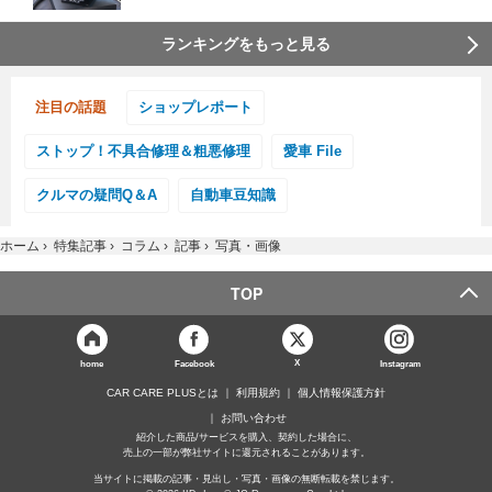
ランキングをもっと見る
注目の話題
ショップレポート
ストップ！不具合修理＆粗悪修理
愛車 File
クルマの疑問Q＆A
自動車豆知識
ホーム
›
特集記事
›
コラム
›
記事
›
写真・画像
TOP
X
home
Facebook
Instagram
CAR CARE PLUSとは
利用規約
個人情報保護方針
お問い合わせ
紹介した商品/サービスを購入、契約した場合に、
売上の一部が弊社サイトに還元されることがあります。
当サイトに掲載の記事・見出し・写真・画像の無断転載を禁じます。