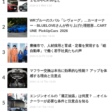
ェゼルやCX-30など
2026.8.5 Wed 4:50
WRブルーのスバル「レヴォーグ」…カーオーナ
ー・BLUELOVEさんが作り上げた理想形…CART
UNE PickUpCars 2026
2026.6.22 Mon 18:03
豊橋市で、人材採用と育成・定着を実現する「睦
自動車」で働く若手社員たちの声
2024.5.24 Fri 13:08
マフラー交換は本当に効果的な性能？ アップを体
感する理由と注意点
2024.12.12 Thu 13:00
エンジンオイルの「適正油温」は何度？ …オイル
クーラーが必要な条件と注意点を知る
2026.7.21 Tue 14:00