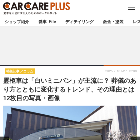
C
L
O
★カーケアプラス認定★
厳選プロショップを地域から探す
S
ショップ紹介
愛車 File
ディテイリング
鈑金・塗装
レ
E
北海道
東北
北関東
南関東
甲信越
北陸
2025.2.10 Mon 12:00
特集記事
コラム
霊柩車は「白いミニバン」が主流に？ 葬儀のあ
東海
関西
り方とともに変化するトレンド、その理由とは
12枚目の写真・画像
中国
四国
九州
沖縄
注目の記事