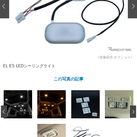
ショップレポート
愛車 File
ディテイリング
自動車豆知識
ストップ！不具合修理＆粗悪修理
ディテイリング
洗車
鈑金・塗装
鈑金・塗装
ヘッドライト磨き
コーティング
小キズ直し
防錆
特集記事
フィルム・ラッピング
ストップ 不具合修理＆粗悪修理
カーメーカー「旧車」関連プロジェ
ショップ紹介
クト
ショップレポート
プロショップ検索
レストア
《画像提供 オグショー》
コラム
EL ES LEDシーリングライト
カーメーカー「旧車」関連プロジ
コラム
イベント
ェクト
インタビュー
この写真の記事
イベント告知
イベントレポート
‹