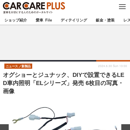
C
L
O
★カーケアプラス認定★
厳選プロショップを地域から探す
S
ショップ紹介
愛車 File
ディテイリング
鈑金・塗装
レ
E
北海道
東北
北関東
南関東
甲信越
北陸
2024.6.30 Sun 13:00
ニュース
新製品
オグショーとジュナック、DIYで設置できるLE
東海
関西
D車内照明「ELシリーズ」発売 6枚目の写真・
画像
中国
四国
九州
沖縄
注目の記事