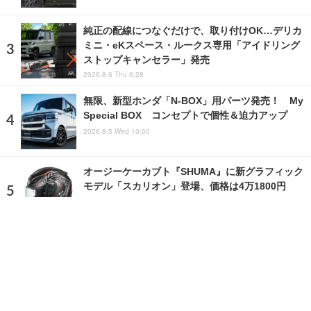
純正の配線につなぐだけで、取り付けOK…デリカ
ミニ・eKスペース・ルークス専用「アイドリング
ストップキャンセラー」発売
2026.8.6 Thu 6:28
無限、新型ホンダ「N-BOX」用パーツ発売！ My
Special BOX コンセプトで個性＆迫力アップ
2026.8.5 Wed 10:00
オージーケーカブト『SHUMA』に新グラフィック
モデル「スカリオン」登場、価格は4万1800円
2026.7.11 Sat 10:00
ランキングをもっと見る
注目の話題
ショップレポート
ストップ！不具合修理＆粗悪修理
愛車 File