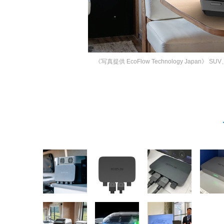
《写真提供 EcoFlow Technology Japan》
SU