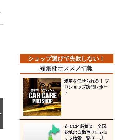
ロ
次
の
画
像
編集部オススメ情報
愛車を任せられる！ プ
ロショップ訪問レポー
ト
☆ CCP 厳選☆ 全国
各地の自動車プロショ
ップ検索一覧ページ