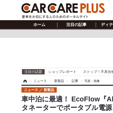
ホーム
注目の記事
ディテ
注目の話題
ショップレポート
ストップ！不具合
ホーム
›
ニュース
›
新製品
›
記事
›
写真・画像
ニュース
新製品
車中泊に最適！ EcoFlow『Al
タネーターでポータブル電源