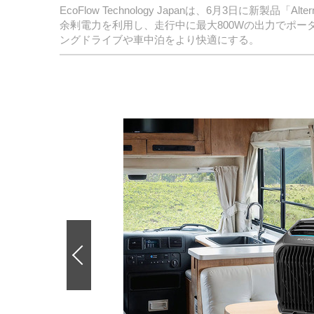
EcoFlow Technology Japanは、6月3日に新製品
余剰電力を利用し、走行中に最大800Wの出力でポータ
ングドライブや車中泊をより快適にする。
前
の
画
像