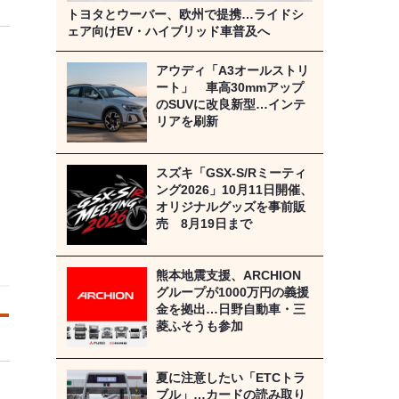
トヨタとウーバー、欧州で提携…ライドシ
ェア向けEV・ハイブリッド車普及へ
アウディ「A3オールストリ
ート」 車高30mmアップ
のSUVに改良新型…インテ
リアを刷新
スズキ「GSX-S/Rミーティ
ング2026」10月11日開催、
オリジナルグッズを事前販
売 8月19日まで
熊本地震支援、ARCHION
グループが1000万円の義援
金を拠出…日野自動車・三
菱ふそうも参加
夏に注意したい「ETCトラ
ブル」…カードの読み取り