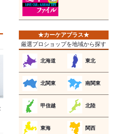
厳選プロショップを地域から探す
北海道
東北
北関東
南関東
甲信越
北陸
電
東海
関西