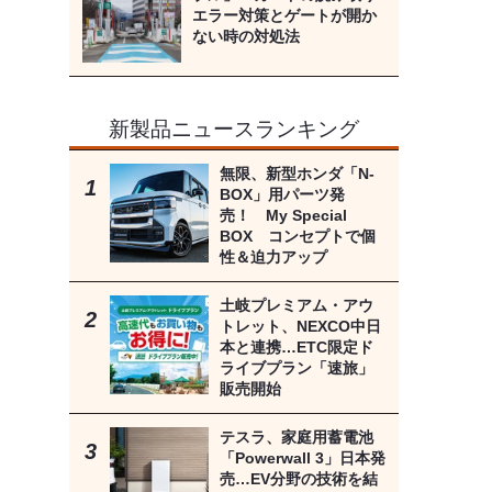
エラー対策とゲートが開か
ない時の対処法
新製品ニュースランキング
無限、新型ホンダ「N-
BOX」用パーツ発
売！ My Special
BOX コンセプトで個
性＆迫力アップ
土岐プレミアム・アウ
トレット、NEXCO中日
本と連携…ETC限定ド
ライブプラン「速旅」
販売開始
テスラ、家庭用蓄電池
「Powerwall 3」日本発
売…EV分野の技術を結