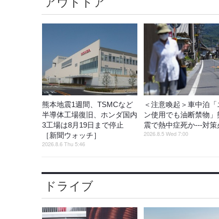
アウトドア
熊本地震1週間、TSMCなど
＜注意喚起＞車中泊「
半導体工場復旧、ホンダ国内
ン使用でも油断禁物」
3工場は8月19日まで停止
震で熱中症死か---対
2026.8.5 Wed 7:00
［新聞ウォッチ］
2026.8.6 Thu 5:46
ドライブ