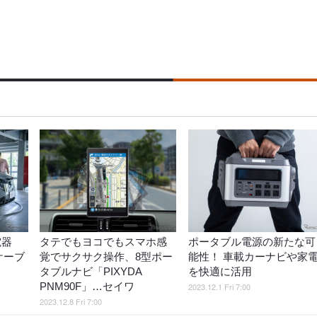
電器
タテでもヨコでもスマホ感
ポータブル電源の新たな可
グケーブ
覚でサクサク操作、8型ポー
能性！ 車載カーナビや家
タブルナビ「PIXYDA
を快適に活用
PNM90F」…セイワ
2023.12.1 Fri 7:00
2023.12.8 Fri 7:00