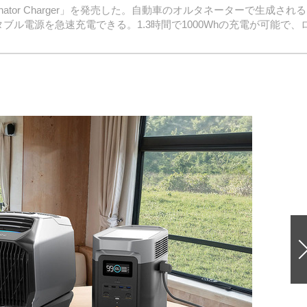
「Alternator Charger」を発売した。自動車のオルタネーターで生成される
ブル電源を急速充電できる。1.3時間で1000Whの充電が可能で、