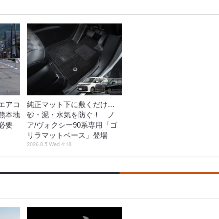
エアコ
純正マット下に敷くだけ…
熊本地
砂・泥・水気を防ぐ！ ノ
策必要
ア/ヴォクシー90系専用「ゴ
リラマットベース」登場
2026.8.5 Wed 4:18