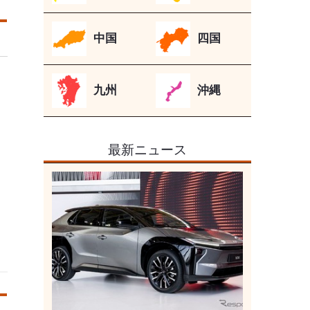
中国
四国
九州
沖縄
最新ニュース