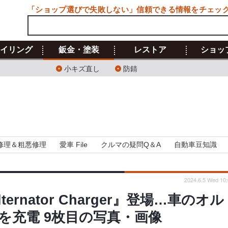
「ショップ選びで失敗しない」信頼できる情報をチェッ
イリング
鈑金・塗装
レストア
ショッ
小キズ直し
防錆
修理＆粗悪修理
愛車 File
クルマの疑問Q＆A
自動車豆知識
2024.6.5 Wed 10:
ternator Charger』登場…車のオル
を充電 9枚目の写真・画像