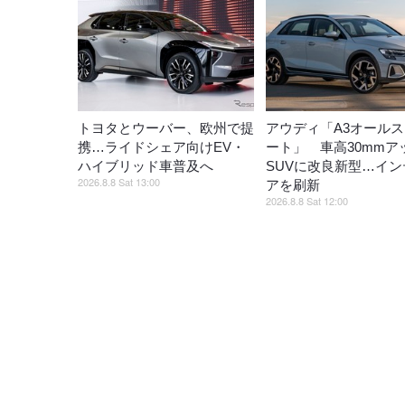
トヨタとウーバー、欧州で提
アウディ「A3オール
携…ライドシェア向けEV・
ート」 車高30mmア
ハイブリッド車普及へ
SUVに改良新型…イン
2026.8.8 Sat 13:00
アを刷新
2026.8.8 Sat 12:00