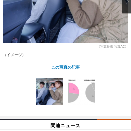
ショップレポート
愛車 File
ディテイリング
自動車豆知識
ストップ！不具合修理＆粗悪修理
ディテイリング
洗車
鈑金・塗装
鈑金・塗装
ヘッドライト磨き
コーティング
小キズ直し
防錆
特集記事
フィルム・ラッピング
ストップ 不具合修理＆粗悪修理
カーメーカー「旧車」関連プロジェ
ショップ紹介
クト
《写真提供 写真AC》
ショップレポート
プロショップ検索
レストア
（イメージ）
コラム
カーメーカー「旧車」関連プロジ
コラム
イベント
この写真の記事
ェクト
インタビュー
イベント告知
イベントレポート
関連ニュース