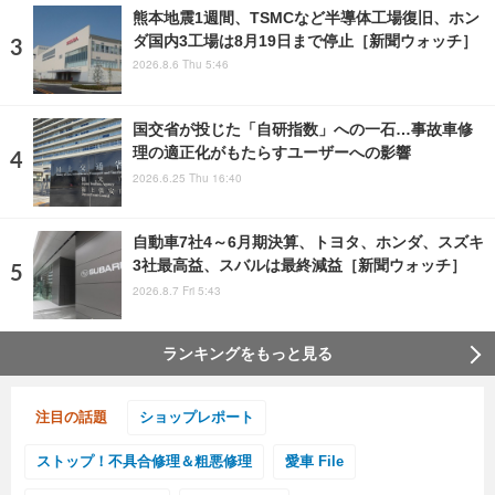
熊本地震1週間、TSMCなど半導体工場復旧、ホン
ダ国内3工場は8月19日まで停止［新聞ウォッチ］
2026.8.6 Thu 5:46
国交省が投じた「自研指数」への一石…事故車修
理の適正化がもたらすユーザーへの影響
2026.6.25 Thu 16:40
自動車7社4～6月期決算、トヨタ、ホンダ、スズキ
3社最高益、スバルは最終減益［新聞ウォッチ］
2026.8.7 Fri 5:43
ランキングをもっと見る
注目の話題
ショップレポート
ストップ！不具合修理＆粗悪修理
愛車 File