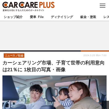
C
L
O
★カーケアプラス認定★
厳選プロショップを地域から探す
S
ショップ紹介
愛車 File
ディテイリング
鈑金・塗装
レ
E
北海道
東北
北関東
南関東
甲信越
北陸
2024.3.25 Mon 7:00
ニュース
社会
カーシェアリング市場、子育て世帯の利用意向
東海
関西
は21％に 1枚目の写真・画像
中国
四国
九州
沖縄
注目の記事