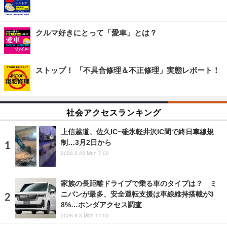
クルマ好きにとって「愛車」とは？
ストップ！ 「不具合修理＆不正修理」実態レポート！
社会アクセスランキング
上信越道、佐久IC~碓氷軽井沢IC間で終日車線規
制…3月2日から
2026.2.23 Mon 7:00
家族の長距離ドライブで乗る車のタイプは？ ミ
ニバンが最多、安全運転支援は車線維持搭載が3
8%…ホンダアクセス調査
2026.8.3 Mon 14:00