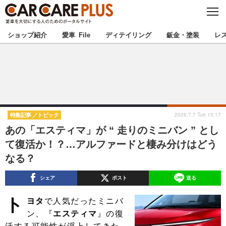
C
L
O
★カーケアプラス認定★
厳選プロショップを地域から探す
S
ショップ紹介
愛車 File
ディテイリング
鈑金・塗装
レ
E
北海道
東北
北関東
南関東
甲信越
北陸
2026.7.7 Tue 15:17
特集記事
トピック
あの「エスティマ」が “ 走りのミニバン ” とし
東海
関西
て復活か！？…アルファードと棲み分けはどう
なる？
中国
四国
シェア
ポスト
送る
九州
沖縄
ト
ヨタ
で人気だったミニバ
注目の記事
ン、『
エスティマ
』の復