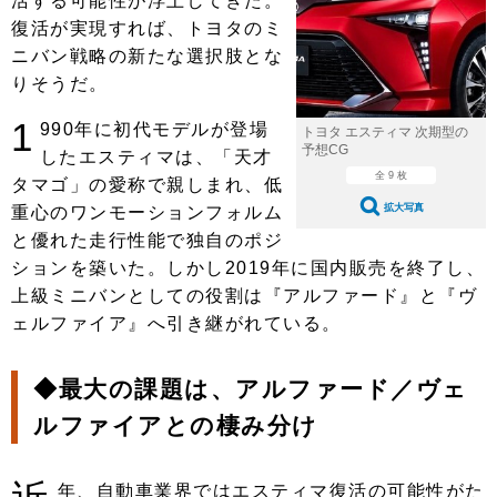
活する可能性が浮上してきた。
ショップレポート
愛車 File
ディテイリング
復活が実現すれば、トヨタのミ
自動車豆知識
ストップ！不具合修理＆粗悪修理
ディテイリング
洗車
ニバン戦略の新たな選択肢とな
鈑金・塗装
りそうだ。
鈑金・塗装
ヘッドライト磨き
コーティング
小キズ直し
防錆
特集記事
1
990年に初代モデルが登場
トヨタ エスティマ 次期型の
フィルム・ラッピング
ストップ 不具合修理＆粗悪修理
カーメーカー「旧車」関連プロジェ
ショップ紹介
予想CG
したエスティマは、「天才
クト
全 9 枚
タマゴ」の愛称で親しまれ、低
ショップレポート
プロショップ検索
レストア
拡大写真
重心のワンモーションフォルム
コラム
カーメーカー「旧車」関連プロジ
と優れた走行性能で独自のポジ
コラム
イベント
ェクト
ションを築いた。しかし2019年に国内販売を終了し、
インタビュー
イベント告知
イベントレポート
上級ミニバンとしての役割は『アルファード』と『ヴ
ェルファイア』へ引き継がれている。
◆最大の課題は、アルファード／ヴェ
ルファイアとの棲み分け
年、自動車業界ではエスティマ復活の可能性がた