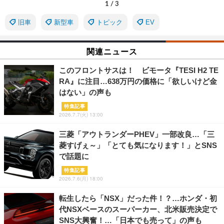
1
/
3
旧車
新型車
トピック
EV
関連ニュース
このフロントサスは！ ビモータ『TESI H2 TE
RA』に注目…638万円の価格に「欲しいけど金
はない」の声も
特集記事
2026.7.7(火) 13:00
三菱「アウトランダーPHEV」一部改良…「三
菱すげぇ～」「とても気になります！」とSNS
で話題に
特集記事
2026.7.6(月) 18:00
転生したら「NSX」だった件！？…ホンダ・初
代NSXベースのスーパーカー、北米販売決定で
SNS大興奮！…「日本でも売って」の声も