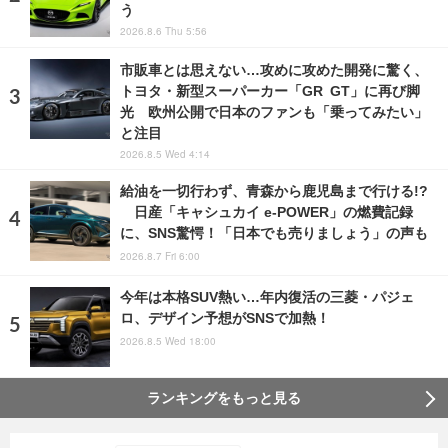
う
2026.8.6 Thu 5:56
市販車とは思えない…攻めに攻めた開発に驚く、
トヨタ・新型スーパーカー「GR GT」に再び脚
光 欧州公開で日本のファンも「乗ってみたい」
と注目
2026.8.5 Wed 4:14
給油を一切行わず、青森から鹿児島まで行ける!?
日産「キャシュカイ e-POWER」の燃費記録
に、SNS驚愕！「日本でも売りましょう」の声も
2026.8.7 Fri 6:00
今年は本格SUV熱い…年内復活の三菱・パジェ
ロ、デザイン予想がSNSで加熱！
2026.8.5 Wed 18:00
ランキングをもっと見る