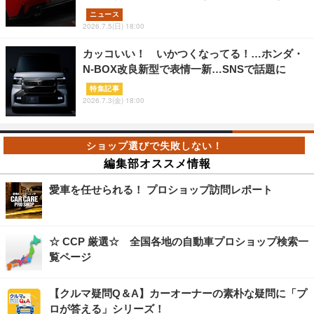
ニュース
2026.7.5(日) 18:00
カッコいい！ いかつくなってる！…ホンダ・
N-BOX改良新型で表情一新…SNSで話題に
特集記事
2026.7.3(金) 18:00
編集部オススメ情報
愛車を任せられる！ プロショップ訪問レポート
☆ CCP 厳選☆ 全国各地の自動車プロショップ検索一
覧ページ
【クルマ疑問Q＆A】カーオーナーの素朴な疑問に「プ
ロが答える」シリーズ！