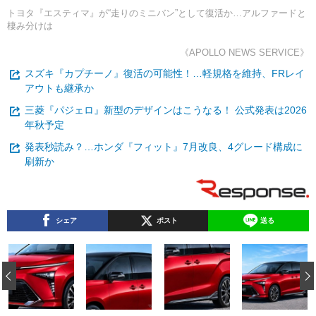
トヨタ『エスティマ』が“走りのミニバン”として復活か…アルファードと
棲み分けは
《APOLLO NEWS SERVICE》
スズキ『カプチーノ』復活の可能性！…軽規格を維持、FRレイ
アウトも継承か
三菱『パジェロ』新型のデザインはこうなる！ 公式発表は2026
年秋予定
発表秒読み？…ホンダ『フィット』7月改良、4グレード構成に
刷新か
シェア
ポスト
送る
‹