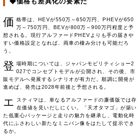
◆価格も差異化の要素だ
価
格帯は、HEVが550万～650万円、PHEVが650
万～750万円、BEVが800万～900万円程度と予
想される。現行アルファードPHEVよりも手の届きや
すい価格設定となれば、両車の棲み分けも可能だろ
う。
登
場時期については、ジャパンモビリティショー2
027でコンセプトモデルが公開され、その後、市
販モデルへ発展するシナリオが有力だ。順調に開発が
進めば、発売は2028年前後と予想される。
エ
スティマは、単なるアルファードの廉価版では存
在価値を見いだしにくい。「天才タマゴ」が築い
た低重心パッケージと走りの魅力を継承し、電動化時
代にふさわしい新たなミニバン像をはたして提示でき
るか。