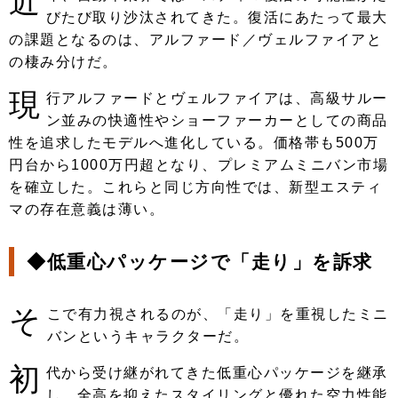
近
びたび取り沙汰されてきた。復活にあたって最大
の課題となるのは、アルファード／ヴェルファイアと
の棲み分けだ。
現
行アルファードとヴェルファイアは、高級サルー
ン並みの快適性やショーファーカーとしての商品
性を追求したモデルへ進化している。価格帯も500万
円台から1000万円超となり、プレミアムミニバン市場
を確立した。これらと同じ方向性では、新型エスティ
マの存在意義は薄い。
◆低重心パッケージで「走り」を訴求
そ
こで有力視されるのが、「走り」を重視したミニ
バンというキャラクターだ。
初
代から受け継がれてきた低重心パッケージを継承
し、全高を抑えたスタイリングと優れた空力性能