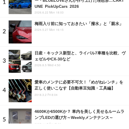
ー・BLUELOVEさんが作り上げた理想形…CART
UNE PickUpCars 2026
2026.6.22 Mon 18:03
梅雨入り前に知っておきたい「撥水」と「親水」
2024.5.27 Mon 16:15
日産・キックス新型と、ライバル7車種を比較、ヴ
ェゼルやCX-30など
2026.8.5 Wed 4:50
愛車のメンテに必要不可欠！「めがねレンチ」を
正しく使いこなす【自動車豆知識・工具編】
2018.3.2 Fri 8:04
4600Kか6500Kか？ 車内を美しく見せるルームラ
ンプLEDの選び方～Weeklyメンテナンス～
2025.11.7 Fri 17:00