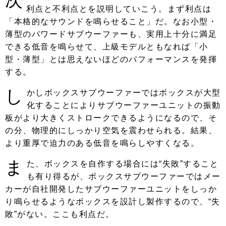
利点と不利点とを説明していこう。まず利点は
「本格的なサウンドを鳴らせること」だ。なお小型・
薄型のパワードサブウーファーも、実用上十分に満足
できる低音を鳴らせて、上級モデルともなれば「小
型・薄型」とは思えないほどのパフォーマンスを発揮
する。
し
かしボックスサブウーファーではボックスが大型
化することによりサブウーファーユニットの振動
板がより大きくストロークできるようになるので、そ
の分、物理的にしっかり空気を震わせられる。結果、
より重厚で迫力のある低音を鳴らしやすくなる。
ま
た、ボックスを自作する場合には“失敗”すること
も有り得るが、ボックスサブウーファーではメー
カーが自社開発したサブウーファーユニットをしっか
り鳴らせるようなボックスを設計し製作するので、“失
敗”がない。ここも利点だ。