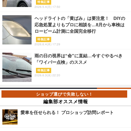
特集記事
2026.5.4(月) 17:50
ヘッドライトの「黄ばみ」は要注意！ DIYの
応急処置よりもプロに相談を…8月から車検は
ロービーム計測に全国完全移行
特集記事
2026.6.4(木) 17:29
雨の日の視界は“命”に直結…今すぐやるべき
「ワイパー点検」のススメ
特集記事
2026.6.3(水) 22:20
編集部オススメ情報
愛車を任せられる！ プロショップ訪問レポート