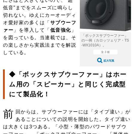
にさほど大きくないので、“超
ショップレポート
愛車 File
ディテイリング
低音”までをスムーズに鳴らし
自動車豆知識
ストップ！不具合修理＆粗悪修理
ディテイリング
洗車
切れない。ゆえにカーオーディ
鈑金・塗装
オ愛好家の多くは「
サブウーフ
鈑金・塗装
ヘッドライト磨き
コーティング
小キズ直し
防錆
特集記事
ァー
」を導入して「
低音強化
」
「ボックスサブウーファー」
を図っている。当連載では、そ
フィルム・ラッピング
ストップ 不具合修理＆粗悪修理
カーメーカー「旧車」関連プロジェ
ショップ紹介
の一例（カロッツェリア・TS
の楽しさから実践法までを解説
クト
-WX1010A）。
ショップレポート
プロショップ検索
している。
レストア
全 3 枚
コラム
拡大写真
カーメーカー「旧車」関連プロジ
コラム
イベント
ェクト
◆「ボックスサブウーファー」はホー
インタビュー
イベント告知
イベントレポート
ム用の「スピーカー」と同じく完成型
にて製品化！
前
回からは、サブウーファーには「タイプ違い」が
あることについての説明を開始した。タイプ違い
は大きくは3つある。「小型・薄型のパワードサブウ