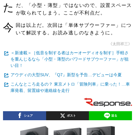
た
だ、「小型・薄型」ではないので、設置スペース
が取られてしまう。ここが不利点だ。
今
回は以上だ。次回は「単体サブウーファー」につ
いて解説する。お読み逃しのなきように。
《太田祥三》
＜新連載＞［低音を制する者はカーオーディオを制す］手軽さ
を重んじるなら「小型・薄型のパワードサブウーファー」が狙
い目！
アウディの大型SUV、『Q7』新型を予告…デビューは今夏
こんなところ走るの？ 東京メトロ「冒険列車」に乗った！…車
庫発着、留置線や連絡線を走行
シェア
ポスト
送る