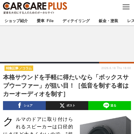
C
L
O
★カーケアプラス認定★
厳選プロショップを地域から探す
S
ショップ紹介
愛車 File
ディテイリング
鈑金・塗装
レ
E
北海道
東北
北関東
南関東
甲信越
北陸
2026.6.18 Thu 16:00
特集記事
コラム
本格サウンドを手軽に得たいなら「ボックスサ
東海
関西
ブウーファー」が狙い目！［低音を制する者は
カーオーディオを制す］
中国
四国
シェア
ポスト
送る
九州
沖縄
ク
ルマのドアに取り付けら
注目の記事
れるスピーカーは口径的