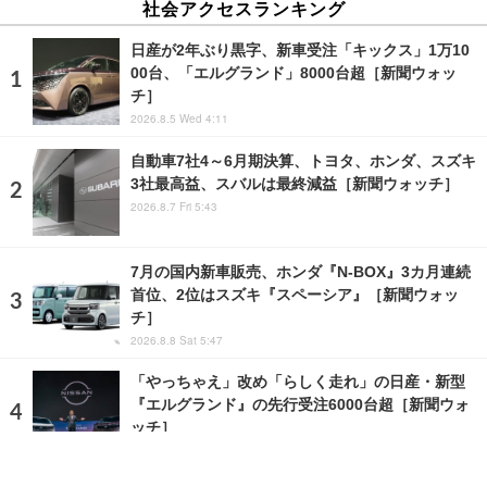
社会アクセスランキング
日産が2年ぶり黒字、新車受注「キックス」1万10
00台、「エルグランド」8000台超［新聞ウォッ
チ］
2026.8.5 Wed 4:11
自動車7社4～6月期決算、トヨタ、ホンダ、スズキ
3社最高益、スバルは最終減益［新聞ウォッチ］
2026.8.7 Fri 5:43
7月の国内新車販売、ホンダ『N-BOX』3カ月連続
首位、2位はスズキ『スペーシア』［新聞ウォッ
チ］
2026.8.8 Sat 5:47
「やっちゃえ」改め「らしく走れ」の日産・新型
『エルグランド』の先行受注6000台超［新聞ウォ
ッチ］
2026.7.18 Sat 12:06