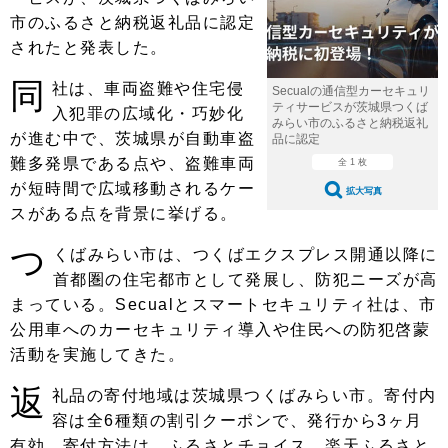
ショップレポート
愛車 File
ディテイリング
市のふるさと納税返礼品に認定
自動車豆知識
ストップ！不具合修理＆粗悪修理
されたと発表した。
ディテイリング
洗車
鈑金・塗装
同
鈑金・塗装
社は、車両盗難や住宅侵
ヘッドライト磨き
コーティング
小キズ直し
防錆
特集記事
Secualの通信型カーセキュリ
ティサービスが茨城県つくば
入犯罪の広域化・巧妙化
みらい市のふるさと納税返礼
フィルム・ラッピング
ストップ 不具合修理＆粗悪修理
カーメーカー「旧車」関連プロジェ
ショップ紹介
が進む中で、茨城県が自動車盗
品に認定
クト
難多発県である点や、盗難車両
全 1 枚
ショップレポート
プロショップ検索
レストア
が短時間で広域移動されるケー
コラム
拡大写真
スがある点を背景に挙げる。
カーメーカー「旧車」関連プロジ
コラム
イベント
ェクト
つ
くばみらい市は、つくばエクスプレス開通以降に
インタビュー
イベント告知
イベントレポート
首都圏の住宅都市として発展し、防犯ニーズが高
まっている。Secualとスマートセキュリティ社は、市
公用車へのカーセキュリティ導入や住民への防犯啓蒙
活動を実施してきた。
返
礼品の寄付地域は茨城県つくばみらい市。寄付内
容は全6種類の割引クーポンで、発行から3ヶ月
有効。寄付方法は、ふるさとチョイス、楽天ふるさと