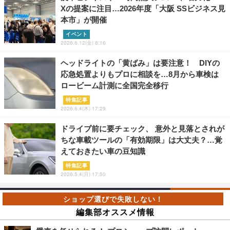
Xの提案に注目…2026年度「大阪 SSビジネス見
本市」が開催
イベント
2026.6.12(金) 8:16
ヘッドライトの「黄ばみ」は要注意！ DIYの
応急処置よりもプロに相談を…8月から車検は
ロービーム計測に全国完全移行
特集記事
2026.6.4(木) 17:29
ドライブ前に要チェック、 意外と見落とされが
ちな車載ツールの「有効期限」は大丈夫？…覚
えておきたい車の豆知識
特集記事
2026.5.4(月) 17:50
編集部オススメ情報