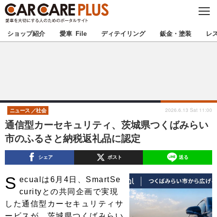
C
L
O
★カーケアプラス認定★
厳選プロショップを地域から探す
S
ショップ紹介
愛車 File
ディテイリング
鈑金・塗装
レ
E
北海道
東北
北関東
南関東
甲信越
北陸
2026.6.13 Sat 11:00
ニュース
社会
通信型カーセキュリティ、茨城県つくばみらい
東海
関西
市のふるさと納税返礼品に認定
中国
四国
シェア
ポスト
送る
S
九州
沖縄
ecualは6月4日、SmartSe
curityとの共同企画で実現
注目の記事
した通信型カーセキュリティサ
ービスが、茨城県つくばみらい