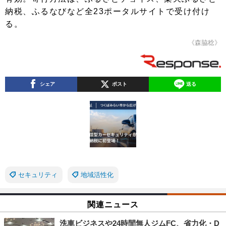
納税、ふるなびなど全23ポータルサイトで受け付け
る。
《森脇稔》
シェア
ポスト
送る
セキュリティ
地域活性化
関連ニュース
洗車ビジネスや24時間無人ジムFC、省力化・D