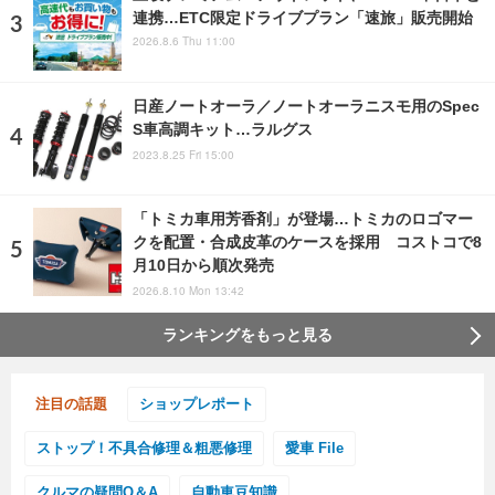
連携…ETC限定ドライブプラン「速旅」販売開始
2026.8.6 Thu 11:00
日産ノートオーラ／ノートオーラニスモ用のSpec
S車高調キット…ラルグス
2023.8.25 Fri 15:00
「トミカ車用芳香剤」が登場…トミカのロゴマー
クを配置・合成皮革のケースを採用 コストコで8
月10日から順次発売
2026.8.10 Mon 13:42
ランキングをもっと見る
注目の話題
ショップレポート
ストップ！不具合修理＆粗悪修理
愛車 File
クルマの疑問Q＆A
自動車豆知識