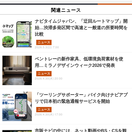
関連ニュース
ナビタイムジャパン、「迂回ルートマップ」開
始…渋滞多発区間で高速と一般道の所要時間を
比較
ニュース
2026.5.3(日) 7:00
ベントレーの新作家具、低環境負荷素材を使
用…ミラノデザインウィーク2026で発表
ニュース
2026.4.30(木) 20:00
「ツーリングサポーター」バイク向けナビアプ
リで日本初の緊急通報サービスを開始
ニュース
2026.4.30(木) 17:00
市販ナビの中には、ネット動画やBS・CSを観