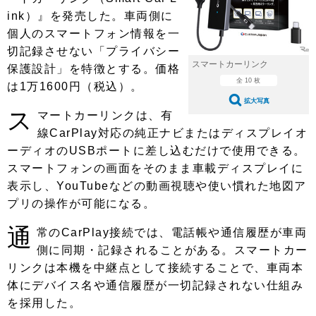
ショップレポート
愛車 File
ディテイリング
ink）』を発売した。車両側に
自動車豆知識
ストップ！不具合修理＆粗悪修理
個人のスマートフォン情報を一
ディテイリング
洗車
鈑金・塗装
切記録させない「プライバシー
鈑金・塗装
ヘッドライト磨き
コーティング
小キズ直し
防錆
特集記事
スマートカーリンク
保護設計」を特徴とする。価格
全 10 枚
は1万1600円（税込）。
フィルム・ラッピング
ストップ 不具合修理＆粗悪修理
カーメーカー「旧車」関連プロジェ
ショップ紹介
拡大写真
クト
ス
マートカーリンクは、有
ショップレポート
プロショップ検索
レストア
線CarPlay対応の純正ナビまたはディスプレイオ
コラム
ーディオのUSBポートに差し込むだけで使用できる。
カーメーカー「旧車」関連プロジ
コラム
イベント
ェクト
スマートフォンの画面をそのまま車載ディスプレイに
インタビュー
イベント告知
イベントレポート
表示し、YouTubeなどの動画視聴や使い慣れた地図ア
プリの操作が可能になる。
通
常のCarPlay接続では、電話帳や通信履歴が車両
側に同期・記録されることがある。スマートカー
リンクは本機を中継点として接続することで、車両本
体にデバイス名や通信履歴が一切記録されない仕組み
を採用した。