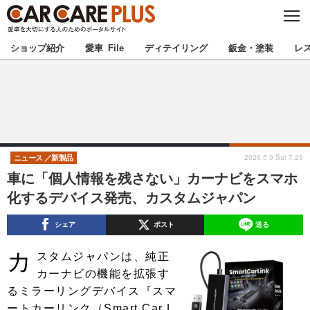
C
L
O
★カーケアプラス認定★
厳選プロショップを地域から探す
S
ショップ紹介
愛車 File
ディテイリング
鈑金・塗装
レ
E
北海道
東北
北関東
南関東
甲信越
北陸
2026.5.9 Sat 7:29
ニュース
新製品
車に「個人情報を残さない」カーナビをスマホ
東海
関西
化するデバイス発売、カスタムジャパン
中国
四国
シェア
ポスト
送る
カ
九州
沖縄
スタムジャパンは、純正
カーナビの機能を拡張す
注目の記事
るミラーリングデバイス『スマ
ートカーリンク（Smart Car L