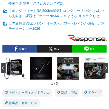
搭載!? 新型キックスとガチンコ対決
【ホンダ フィットRS 500km試乗】ロングツーリングにおあつ
らえ向き、課題は『オーラNISMO』のような“キャラ立ち”か
世界最軽量V6エンジン、ホース・パワートレインが発表…北京
モーターショー2026
シェア
ポスト
送る
‹
1
/
3
ナビ・オーディオ／ドラレコ
部品・用品
ドライブ
新製品・新サービス