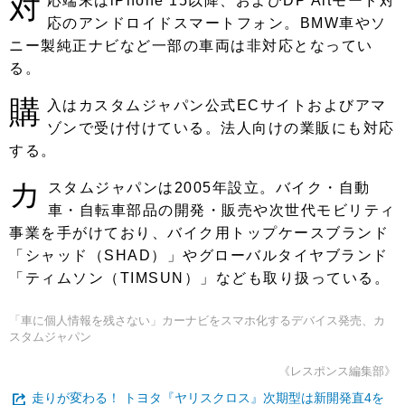
対
応端末はiPhone 15以降、およびDP Altモード対
応のアンドロイドスマートフォン。BMW車やソ
ニー製純正ナビなど一部の車両は非対応となってい
る。
購
入はカスタムジャパン公式ECサイトおよびアマ
ゾンで受け付けている。法人向けの業販にも対応
する。
カ
スタムジャパンは2005年設立。バイク・自動
車・自転車部品の開発・販売や次世代モビリティ
事業を手がけており、バイク用トップケースブランド
「シャッド（SHAD）」やグローバルタイヤブランド
「ティムソン（TIMSUN）」なども取り扱っている。
「車に個人情報を残さない」カーナビをスマホ化するデバイス発売、カ
スタムジャパン
《レスポンス編集部》
走りが変わる！ トヨタ『ヤリスクロス』次期型は新開発直4を