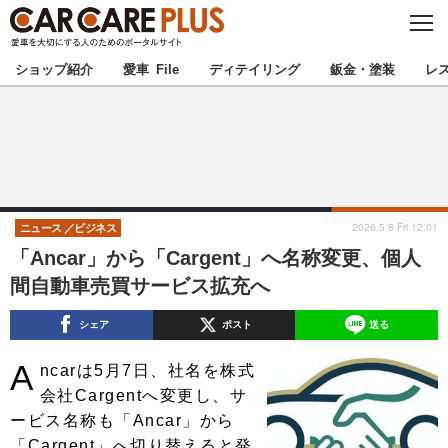
C
L
O
★カーケアプラス認定★
厳選プロショップを地域から探す
S
ショップ紹介
愛車 File
ディテイリング
鈑金・塗装
レ
E
北海道
東北
北関東
南関東
甲信越
北陸
2026.5.8 Fri 12:01
ニュース
ビジネス
「Ancar」から「Cargent」へ名称変更、個人
東海
関西
間自動車売買サービス拡充へ
中国
四国
シェア
ポスト
送る
A
九州
沖縄
ncarは5月7日、社名を株式
会社Cargentへ変更し、サ
注目の記事
ービス名称も「Ancar」から
「Cargent」へ切り替えると発