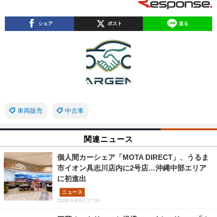
シェア
ポスト
送る
車両販売
中古車
関連ニュース
個人間カーシェア「MOTA DIRECT」、うるま
市イオン具志川店内に2号店…沖縄中部エリア
に初進出
ニュース
2026.3.8(日) 11:00