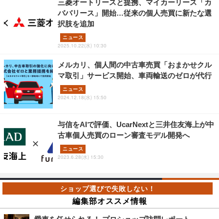
三菱オートリースと提携、マイカーリース「カ
ババリース」開始…従来の個人売買に新たな選
択肢を追加
ニュース
2025.10.22(水) 10:30
メルカリ、個人間の中古車売買「おまかせクル
マ取引」サービス開始、車両輸送のゼロが代行
ニュース
2024.12.18(水) 15:50
与信をAIで評価、UcarNextと三井住友海上が中
古車個人売買のローン審査モデル開発へ
ニュース
2023.6.28(水) 15:30
編集部オススメ情報