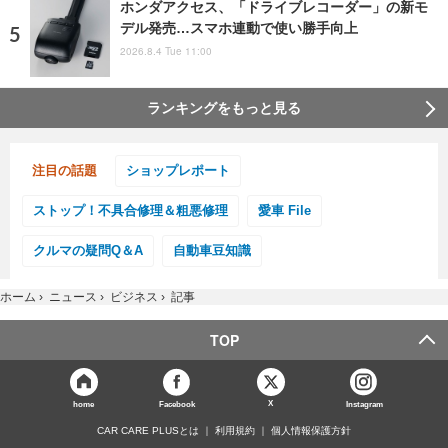
ホンダアクセス、「ドライブレコーダー」の新モ
デル発売…スマホ連動で使い勝手向上
2026.8.4 Tue 11:00
ランキングをもっと見る
注目の話題
ショップレポート
ストップ！不具合修理＆粗悪修理
愛車 File
クルマの疑問Q＆A
自動車豆知識
ホーム
›
ニュース
›
ビジネス
›
記事
TOP
X
home
Facebook
Instagram
CAR CARE PLUSとは
利用規約
個人情報保護方針