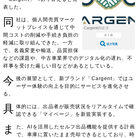
ショップレポート
愛車 File
ディテイリング
表した。
自動車豆知識
ストップ！不具合修理＆粗悪修理
ディテイリング
洗車
鈑金・塗装
同
社は、個人間売買マーケ
鈑金・塗装
ットプレイスを通じて中
ヘッドライト磨き
コーティング
小キズ直し
防錆
特集記事
Cargentのロゴ
間コストの削減や手続き負担の
全 1 枚
フィルム・ラッピング
ストップ 不具合修理＆粗悪修理
カーメーカー「旧車」関連プロジェ
ショップ紹介
軽減に取り組んできた。一方
拡大写真
クト
で、名義変更や輸送、品質担保
ショップレポート
プロショップ検索
レストア
などの課題や、中古車業界でのデジタル化の遅れ、不
コラム
祥事を受けた厳しい目などがあるとしている。
カーメーカー「旧車」関連プロジ
コラム
イベント
ェクト
今
後の展望として、新ブランド「Cargent」ではユ
インタビュー
イベント告知
イベントレポート
ーザー体験の向上を目的にサービスを進化させ
る。
具
体的には、出品者が販売状況をリアルタイムで確
認できる「マイページ」を新規実装する。
ま
た、AIを活用したセルフ出品機能を提供する計画
で、車庫に置いたまま売却できるとしており、時