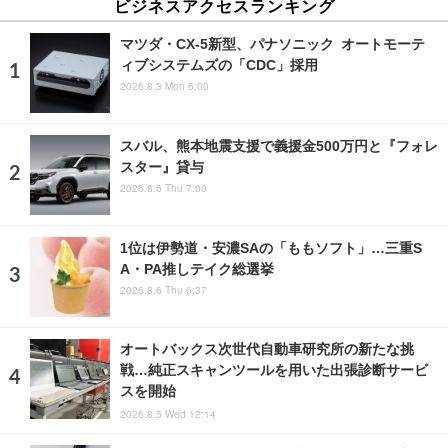
ビジネスアクセスランキング
マツダ・CX-5新型、パナソニック オートモーテ
ィブシステムズの「CDC」採用
2026.8.3 Mon 6:00
スバル、熊本地震支援で義援金500万円と『フォレ
スター』貸与
2026.8.6 Thu 7:00
1位は伊勢道・安濃SAの「ももソフト」…三重S
A・PA推しテイク総選挙
2026.8.6 Thu 6:37
オートバックス次世代自動車研究所の新たな挑
戦…純正スキャンツールを用いた出張診断サービ
スを開始
2026.8.5 Wed 12:14