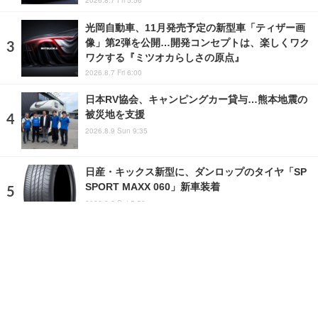
2026.8.7 Fri 5:56
光岡自動車、11月発売予定の新型車「ティザー画
像」第2弾を公開…開発コンセプトは、楽しくワク
ワクする『ミツオカらしさの原点』
2026.8.7 Fri 6:00
日本RV協会、キャンピングカー貸与…熊本地震の
被災地を支援
2026.8.9 Sun 9:35
日産・キックス新型に、ダンロップのタイヤ「SP
SPORT MAXX 060」新車装着
2026.8.8 Sat 5:58
ランキングをもっと見る
注目の話題
ショップレポート
ストップ！不具合修理＆粗悪修理
愛車 File