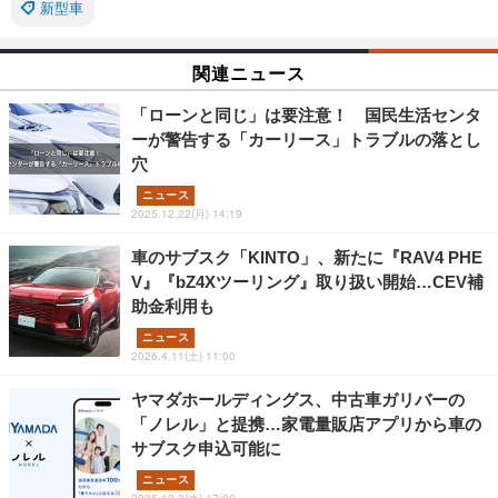
新型車
関連ニュース
「ローンと同じ」は要注意！ 国民生活センタ
ーが警告する「カーリース」トラブルの落とし
穴
ニュース
2025.12.22(月) 14:19
車のサブスク「KINTO」、新たに『RAV4 PHE
V』『bZ4Xツーリング』取り扱い開始…CEV補
助金利用も
ニュース
2026.4.11(土) 11:00
ヤマダホールディングス、中古車ガリバーの
「ノレル」と提携…家電量販店アプリから車の
サブスク申込可能に
ニュース