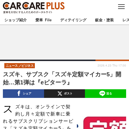
C
L
O
★カーケアプラス認定★
厳選プロショップを地域から探す
S
ショップ紹介
愛車 File
ディテイリング
鈑金・塗装
レ
E
北海道
東北
北関東
南関東
甲信越
北陸
2026.4.23 Thu 17:00
ニュース
ビジネス
スズキ、サブスク「スズキ定額マイカー5」開
東海
関西
始…第1弾は『eビターラ』
中国
四国
シェア
ポスト
送る
ス
九州
沖縄
ズキは、オンラインで契
約し月々定額で新車に乗
注目の記事
れるサブスクリプションサービ
ス「スズキ定額マイカー5」を