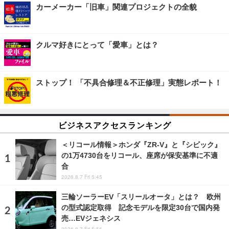
カーメーカー「旧車」関連プロジェクトの全貌
クルマ好きにとって「愛車」とは？
ストップ！ 「不具合修理＆不正修理」実態レポート！
ビジネスアクセスランキング
＜リコール情報＞ホンダ『ZR-V』と『シビック』
の1万4730台をリコール、座席が保安基準に不適
合
2026.8.7 Fri 5:45
三輪ソーラーEV「スリールオータ」とは？ 欧州
の型式認定取得 記念モデルを限定30台で国内発
売…EVジェネシス