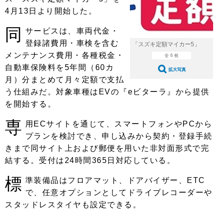
ショップレポート
愛車 File
ディテイリング
4月13日より開始した。
自動車豆知識
ストップ！不具合修理＆粗悪修理
ディテイリング
洗車
鈑金・塗装
同
サービスは、車両代金・
鈑金・塗装
登録諸費用・車検を含む
ヘッドライト磨き
コーティング
小キズ直し
防錆
特集記事
「スズキ定額マイカー5」
メンテナンス費用・各種税金・
全 6 枚
フィルム・ラッピング
ストップ 不具合修理＆粗悪修理
カーメーカー「旧車」関連プロジェ
ショップ紹介
自動車保険料を5年間（60カ
拡大写真
クト
月）分まとめて月々定額で支払
ショップレポート
プロショップ検索
レストア
う仕組みだ。対象車種はEVの『eビターラ』から提供
コラム
を開始する。
カーメーカー「旧車」関連プロジ
コラム
イベント
ェクト
専
用ECサイトを通じて、スマートフォンやPCから
インタビュー
イベント告知
イベントレポート
プランを検討でき、申し込みから契約・登録手続
きまで同サイト上および郵便を用いた非対面形式で完
結する。受付は24時間365日対応している。
標
準装備品はフロアマット、ドアバイザー、ETC
で、任意オプションとしてドライブレコーダーや
スタッドレスタイヤも設定できる。