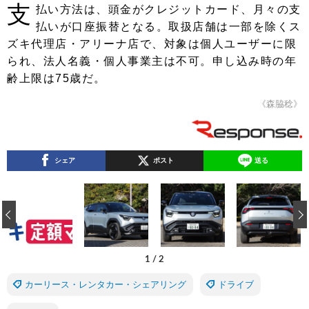
支
払い方法は、頭金がクレジットカード、月々の支
払いが口座振替となる。取扱店舗は一部を除くス
ズキ代理店・アリーナ店で、対象は個人ユーザーに限
られ、法人名義・個人事業主は不可。申し込み時の年
齢上限は75歳だ。
《森脇稔》
シェア
ポスト
送る
‹
1
/
2
カーリース・レンタカー・シェアリング
ドライブ