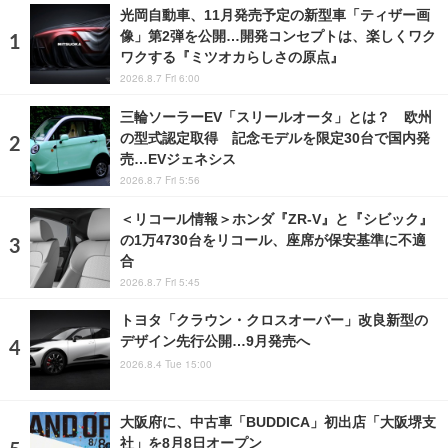
光岡自動車、11月発売予定の新型車「ティザー画
像」第2弾を公開…開発コンセプトは、楽しくワク
ワクする『ミツオカらしさの原点』
2026.8.7 Fri 6:00
三輪ソーラーEV「スリールオータ」とは？ 欧州
の型式認定取得 記念モデルを限定30台で国内発
売…EVジェネシス
2026.8.7 Fri 5:56
＜リコール情報＞ホンダ『ZR-V』と『シビック』
の1万4730台をリコール、座席が保安基準に不適
合
2026.8.7 Fri 5:45
トヨタ「クラウン・クロスオーバー」改良新型の
デザイン先行公開…9月発売へ
2026.8.4 Tue 15:00
大阪府に、中古車「BUDDICA」初出店「大阪堺支
社」を8月8日オープン