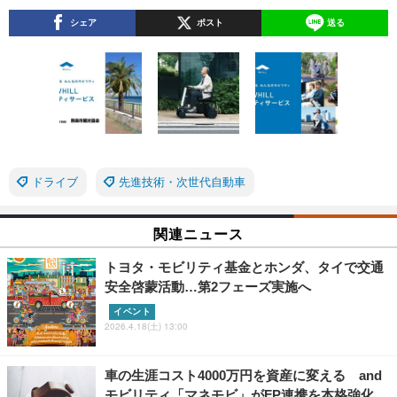
シェア
ポスト
送る
ドライブ
先進技術・次世代自動車
関連ニュース
トヨタ・モビリティ基金とホンダ、タイで交通
安全啓蒙活動…第2フェーズ実施へ
イベント
2026.4.18(土) 13:00
車の生涯コスト4000万円を資産に変える and
モビリティ「マネモビ」がFP連携を本格強化