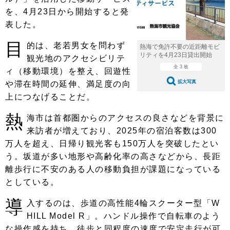
ショップレポート
愛車 File
ディテイリング
を、4月23日から開始すると発
自動車豆知識
ストップ！不具合修理＆粗悪修理
表した。
ディテイリング
洗車
鈑金・塗装
目
鈑金・塗装
的は、老若男女を問わず
ヘッドライト磨き
コーティング
小キズ直し
防錆
特集記事
熱海で免許不要の近距離モビ
リティを4月23日貸出開始
観光地のアクセシビリテ
フィルム・ラッピング
ストップ 不具合修理＆粗悪修理
カーメーカー「旧車」関連プロジェ
全 3 枚
ショップ紹介
ィ（移動環境）を整え、回遊性
クト
拡大写真
や滞在時間の延伸、満足度の向
ショップレポート
プロショップ検索
レストア
上につなげることだ。
コラム
カーメーカー「旧車」関連プロジ
コラム
イベント
熱
海市は首都圏からのアクセスの良さなどを背景に
ェクト
来訪者が増えており、2025年の宿泊客数は300
インタビュー
イベント告知
イベントレポート
万人を超え、日帰り観光客も150万人を突破したとい
う。坂道が多い地形や高齢化率の高さなどから、長距
離歩行に不安のある人の移動負担が課題になっている
としている。
導
入するのは、歩道の高性能4輪スクーター型「W
HILL Model R」。ハンドル操作で自転車のよう
な操作感を持ち、徒歩と同程度の速度で安定走行が可