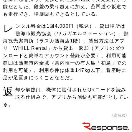
能だとした。段差の乗り越えに加え、凸凹道や坂道で
も走行でき、場旋回もできるとしている。
レ
ンタル料金は1回4,000円（税込）。貸出場所は
熱海市観光協会（ワカガエルステーション）、熱
海観光案内所（ラスカ熱海店1階）。貸出方法はアプ
リ「WHILL Rental」から貸出・返却（アプリのダウ
ンロードと簡単なアカウント登録が必要）。利用可能
範囲は熱海市内全域（県内唯一の有人島「初島」での
利用も可能）。利用条件は体重147kg以下、着座時に
足が足置きにつくことなどだ。
返
却や解錠は、機体に貼付されたQRコードを読み
取る仕組みで、アプリから施錠も可能だとしてい
る。
《森脇稔》