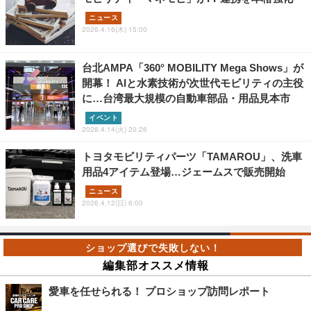
ニュース
2026.4.16(木) 15:00
台北AMPA「360° MOBILITY Mega Shows」が
開幕！ AIと水素技術が次世代モビリティの主役
に…台湾最大規模の自動車部品・用品見本市
イベント
2026.4.14(火) 20:26
トヨタモビリティパーツ「TAMAROU」、洗車
用品4アイテム登場…ジェームスで販売開始
ニュース
2026.4.12(日) 6:00
編集部オススメ情報
愛車を任せられる！ プロショップ訪問レポート