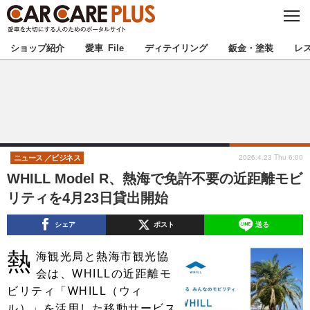
C
L
O
★カーケアプラス認定★
厳選プロショップを地域から探す
S
ショップ紹介
愛車 File
ディテイリング
鈑金・塗装
レ
E
北海道
東北
北関東
南関東
甲信越
北陸
2026.4.23 Thu 6:00
ニュース
ビジネス
WHILL Model R、熱海で免許不要の近距離モビ
東海
関西
リティを4月23日貸出開始
中国
四国
シェア
ポスト
送る
熱
九州
沖縄
海観光局と熱海市観光協
会は、WHILLの近距離モ
注目の記事
ビリティ「WHILL（ウィ
ル）」を活用した移動サービス