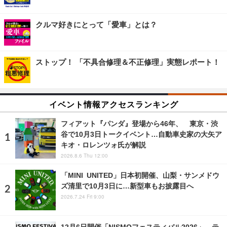
クルマ好きにとって「愛車」とは？
ストップ！ 「不具合修理＆不正修理」実態レポート！
イベント情報アクセスランキング
フィアット『パンダ』登場から46年、 東京・渋
谷で10月3日トークイベント…自動車史家の大矢ア
キオ・ロレンツォ氏が解説
2026.8.6 Thu 12:00
「MINI UNITED」日本初開催、山梨・サンメドウ
ズ清里で10月3日に…新型車もお披露目へ
2026.7.24 Fri 9:00
12月6日開催「NISMOフェスティバル2026」…テ