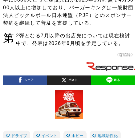
00人以上に増加しており、バーガーキングは一般財団
法人ピックルボール日本連盟（PJF）とのスポンサー
契約を継続して普及を支援している。
第
2弾となる7月以降の出店先については現在検討
中で、発表は2026年6月頃を予定している。
《森脇稔》
シェア
ポスト
送る
ドライブ
イベント
ホビー
地域活性化