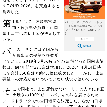
ショップレポート
愛車 File
ディテイリング
N TOUR 2026」を実施すると
自動車豆知識
ストップ！不具合修理＆粗悪修理
ディテイリング
洗車
発表した。
鈑金・塗装
第
鈑金・塗装
ヘッドライト磨き
コーティング
1弾として、宮崎県宮崎
小キズ直し
防錆
特集記事
バーガーキングのフードトラ
ックが全国各地をめぐるイベ
市・佐賀県佐賀市・山口
ント「KING ON TOUR 202
フィルム・ラッピング
ストップ 不具合修理＆粗悪修理
カーメーカー「旧車」関連プロジェ
ショップ紹介
県山口市への初上陸が決定して
6」
クト
いる。
全 1 枚
ショップレポート
プロショップ検索
レストア
コラム
拡大写真
バ
ーガーキングは全国から
カーメーカー「旧車」関連プロジ
コラム
イベント
新規出店の要望を多数受
ェクト
けている。2019年5月末時点で77店舗だった国内店舗
インタビュー
イベント告知
イベントレポート
数は、約7年間で273店舗増加し、2026年4月14日時
点で合計350店舗と約4.5倍に拡大した。しかし、出店
要望への対応が追いついていない状況が続いている。
そ
こで同社は、まだ店舗がないエリアの人々にも直
火焼きの100%ビーフパティの味を届けるため、
フードトラックでの全国巡回を決定した。なお山口県
については、昨年フードトラックで下関市に出店して