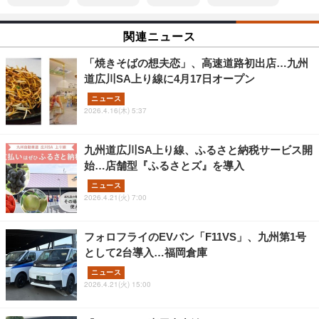
関連ニュース
「焼きそばの想夫恋」、高速道路初出店…九州
道広川SA上り線に4月17日オープン
ニュース
2026.4.16(木) 5:37
九州道広川SA上り線、ふるさと納税サービス開
始…店舗型『ふるさとズ』を導入
ニュース
2026.4.21(火) 7:00
フォロフライのEVバン「F11VS」、九州第1号
として2台導入…福岡倉庫
ニュース
2026.4.21(火) 15:00