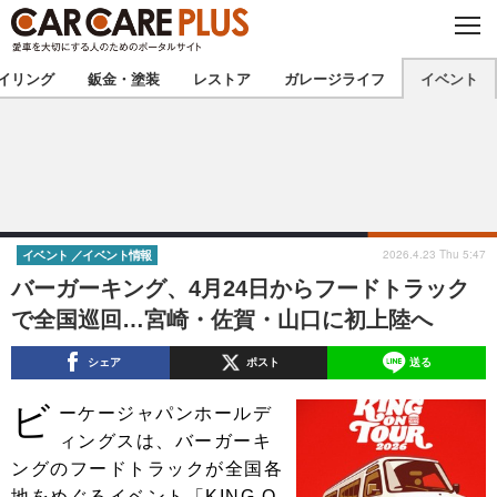
C
L
O
★カーケアプラス認定★
厳選プロショップを地域から探す
S
イリング
鈑金・塗装
レストア
ガレージライフ
イベント
E
北海道
東北
北関東
南関東
甲信越
北陸
2026.4.23 Thu 5:47
イベント
イベント情報
バーガーキング、4月24日からフードトラック
東海
関西
で全国巡回…宮崎・佐賀・山口に初上陸へ
中国
四国
シェア
ポスト
送る
九州
沖縄
ビ
ーケージャパンホールデ
ィングスは、バーガーキ
注目の記事
ングのフードトラックが全国各
地をめぐるイベント「KING O