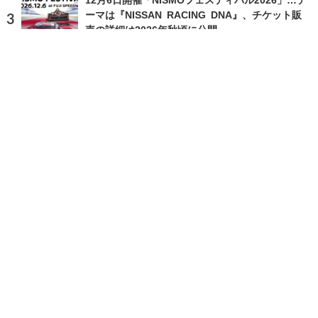
ーマは『NISSAN RACING DNA』、チケット販
売の詳細は2026年秋頃に公開
2026.8.4 Tue 12:00
ランキングをもっと見る
注目の話題
ショップレポート
ストップ！不具合修理＆粗悪修理
愛車 File
クルマの疑問Q＆A
自動車豆知識
ホーム
›
イベント
›
イベント情報
›
記事
TOP
X
home
Facebook
Instagram
CAR CARE PLUSとは
利用規約
個人情報保護方針
お問い合わせ