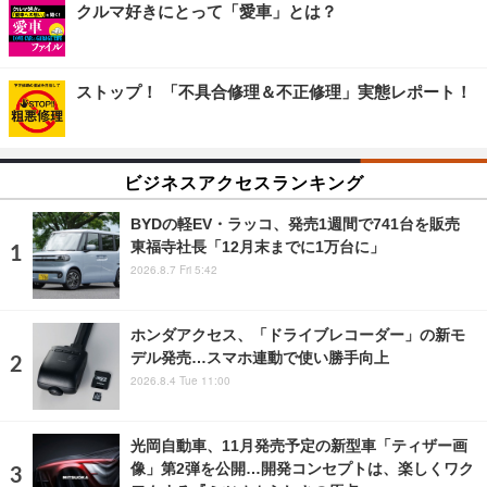
クルマ好きにとって「愛車」とは？
ストップ！ 「不具合修理＆不正修理」実態レポート！
ビジネスアクセスランキング
BYDの軽EV・ラッコ、発売1週間で741台を販売
東福寺社長「12月末までに1万台に」
2026.8.7 Fri 5:42
ホンダアクセス、「ドライブレコーダー」の新モ
デル発売…スマホ連動で使い勝手向上
2026.8.4 Tue 11:00
光岡自動車、11月発売予定の新型車「ティザー画
像」第2弾を公開…開発コンセプトは、楽しくワク