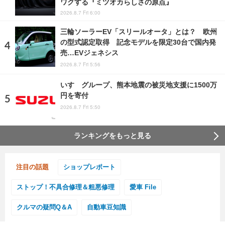
ワクする『ミツオカらしさの原点』
2026.8.7 Fri 6:00
三輪ソーラーEV「スリールオータ」とは？ 欧州
の型式認定取得 記念モデルを限定30台で国内発
売…EVジェネシス
2026.8.7 Fri 5:56
いすゞグループ、熊本地震の被災地支援に1500万
円を寄付
2026.8.7 Fri 5:50
ランキングをもっと見る
注目の話題
ショップレポート
ストップ！不具合修理＆粗悪修理
愛車 File
クルマの疑問Q＆A
自動車豆知識