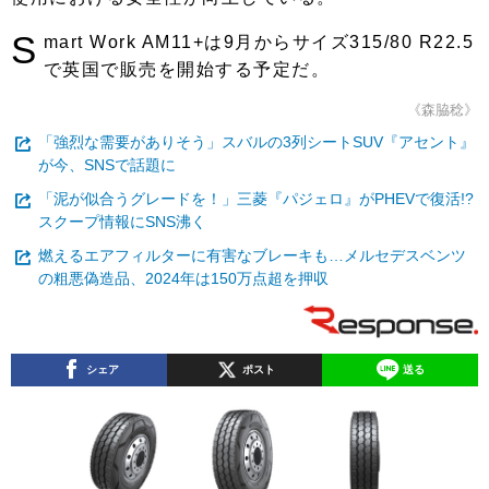
S
mart Work AM11+は9月からサイズ315/80 R22.5
で英国で販売を開始する予定だ。
《森脇稔》
「強烈な需要がありそう」スバルの3列シートSUV『アセント』
が今、SNSで話題に
「泥が似合うグレードを！」三菱『パジェロ』がPHEVで復活!?
スクープ情報にSNS沸く
燃えるエアフィルターに有害なブレーキも…メルセデスベンツ
の粗悪偽造品、2024年は150万点超を押収
シェア
ポスト
送る