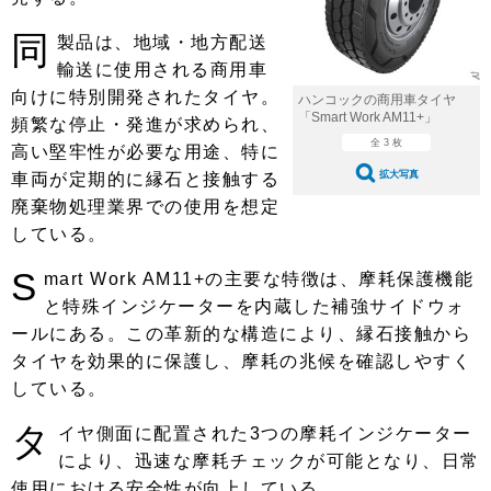
ショップレポート
愛車 File
ディテイリング
同
製品は、地域・地方配送
自動車豆知識
ストップ！不具合修理＆粗悪修理
ディテイリング
洗車
鈑金・塗装
輸送に使用される商用車
鈑金・塗装
向けに特別開発されたタイヤ。
ヘッドライト磨き
コーティング
小キズ直し
防錆
特集記事
ハンコックの商用車タイヤ
「Smart Work AM11+」
頻繁な停止・発進が求められ、
フィルム・ラッピング
ストップ 不具合修理＆粗悪修理
カーメーカー「旧車」関連プロジェ
全 3 枚
ショップ紹介
高い堅牢性が必要な用途、特に
クト
拡大写真
車両が定期的に縁石と接触する
ショップレポート
プロショップ検索
レストア
廃棄物処理業界での使用を想定
コラム
している。
カーメーカー「旧車」関連プロジ
コラム
イベント
ェクト
S
mart Work AM11+の主要な特徴は、摩耗保護機能
インタビュー
イベント告知
イベントレポート
と特殊インジケーターを内蔵した補強サイドウォ
ールにある。この革新的な構造により、縁石接触から
タイヤを効果的に保護し、摩耗の兆候を確認しやすく
している。
タ
イヤ側面に配置された3つの摩耗インジケーター
により、迅速な摩耗チェックが可能となり、日常
使用における安全性が向上している。