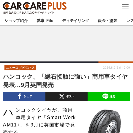
C
L
O
★カーケアプラス認定★
厳選プロショップを地域から探す
S
ショップ紹介
愛車 File
ディテイリング
鈑金・塗装
レ
E
北海道
東北
北関東
南関東
甲信越
北陸
2025.8.9 Sat 12:00
ニュース
ビジネス
ハンコック、「縁石接触に強い」商用車タイヤ
東海
関西
発表…9月英国発売
中国
四国
シェア
ポスト
送る
ハ
九州
沖縄
ンコックタイヤが、商用
車用タイヤ「Smart Work
注目の記事
AM11+」を9月に英国市場で発
売する。