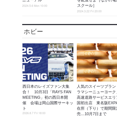
スクール］
2024.5.6 Mon 10:00
2024.3.22 Fri 20:00
ホビー
西日本のレイズファン大集
人気のスイーツブラン
合！ 10月3日「RAYS FAN
ラマシーニューヨーク
MEETING」初の西日本開
高速道路サービスエリ
催 会場は岡山国際サーキッ
国初出店 東名阪EXP
ト
在所（下り）で期間限
2026.8.7 Fri 18:00
売…10月7日まで