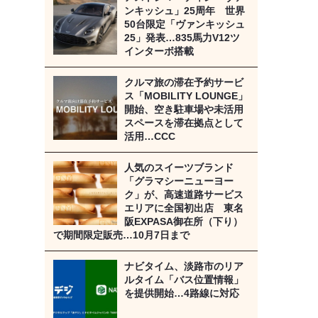
ンキッシュ」25周年 世界
50台限定「ヴァンキッシュ
25」発表…835馬力V12ツ
インターボ搭載
クルマ旅の滞在予約サービ
ス「MOBILITY LOUNGE」
開始、空き駐車場や未活用
スペースを滞在拠点として
活用…CCC
人気のスイーツブランド
「グラマシーニューヨー
ク」が、高速道路サービス
エリアに全国初出店 東名
阪EXPASA御在所（下り）
で期間限定販売…10月7日まで
ナビタイム、淡路市のリア
ルタイム「バス位置情報」
を提供開始…4路線に対応