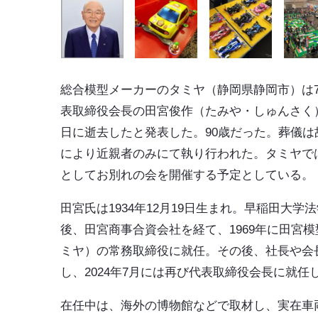
総合模型メーカーの
タミヤ
（静岡県静岡市）は7
表取締役会長の
田宮俊作
（たみや・しゅんさく）
日に逝去したと発表した。90歳だった。葬儀は
により近親者のみにて執り行われた。タミヤで
としてお別れの会を開催する予定としている。
田宮氏は1934年12月19日生まれ。早稲田大学
後、田宮商事合資会社を経て、1969年に田宮
ミヤ）の常務取締役に就任。その後、社長や会
し、2024年7月には再び代表取締役会長に就任
在任中は、海外の博物館などで取材し、実在車