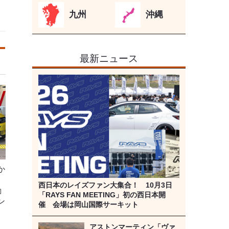
九州
沖縄
最新ニュース
か
西日本のレイズファン大集合！ 10月3日
動
「RAYS FAN MEETING」初の西日本開
ン
催 会場は岡山国際サーキット
アストンマーティン「ヴァ