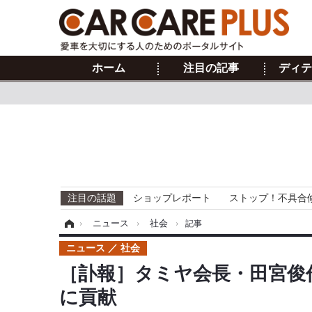
ホーム
注目の記事
ディテ
注目の話題
ショップレポート
ストップ！不具合
ホーム
›
ニュース
›
社会
›
記事
ニュース
社会
［訃報］タミヤ会長・田宮俊
に貢献