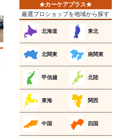
厳選プロショップを地域から探す
北海道
東北
北関東
南関東
甲信越
北陸
東海
関西
中国
四国