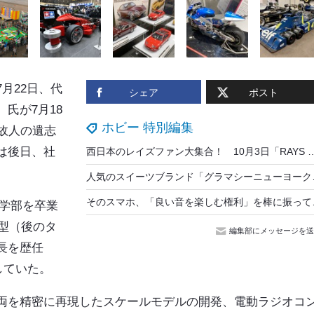
月22日、代
シェア
ポスト
氏が7月18
ホビー 特別編集
故人の遺志
は後日、社
西日本のレイズファン大集合！ 10月3日「RAYS FAN MEETING」
人気のスイーツブランド「グラマシーニ
そのスマホ、「良い音を
法学部を卒業
模型（後のタ
編集部にメッセージを送
長を歴任
していた。
両を精密に再現したスケールモデルの開発、電動ラジオコ