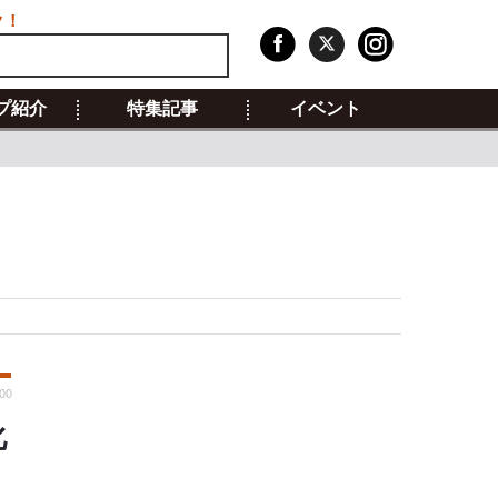
ク！
プ紹介
特集記事
イベント
00
化