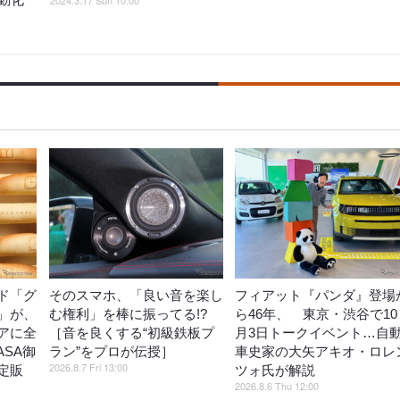
ド「グ
そのスマホ、「良い音を楽し
フィアット『パンダ』登場
」が、
む権利」を棒に振ってる!?
ら46年、 東京・渋谷で10
アに全
［音を良くする“初級鉄板プ
月3日トークイベント…自
ASA御
ラン”をプロが伝授］
車史家の大矢アキオ・ロレ
2026.8.7 Fri 13:00
定販
ツォ氏が解説
2026.8.6 Thu 12:00