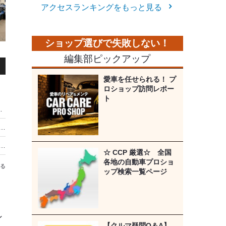
アクセスランキングをもっと見る
編集部ピックアップ
愛車を任せられる！ プ
ロショップ訪問レポー
ト
初の西日本開催 会場は岡山国際サーキット
ューヨーク」が、高速道路サービスエリアに全国初出店 東名阪EXPASA御在所（下り）で期間限定販売…10月7日まで
楽しむ権利」を棒に振ってる!?［音を良くする“初級鉄板プラン”をプロが伝授］
☆ CCP 厳選☆ 全国
各地の自動車プロショ
る
ップ検索一覧ページ
ン
【クルマ疑問Q＆A】