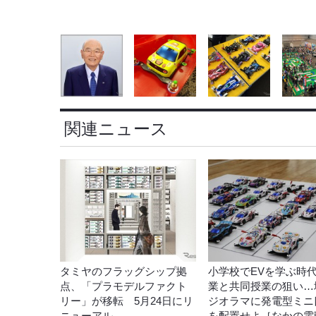
関連ニュース
タミヤのフラッグシップ拠
小学校でEVを学ぶ時
点、「プラモデルファクト
業と共同授業の狙い…
リー」が移転 5月24日にリ
ジオラマに発電型ミニ
ニューアル
を配置せよ［なかの電