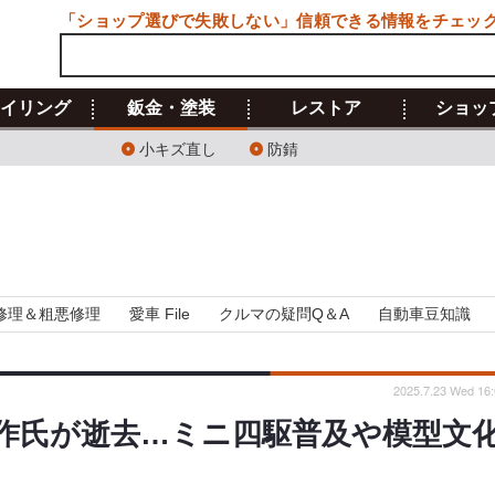
「ショップ選びで失敗しない」信頼できる情報をチェッ
イリング
鈑金・塗装
レストア
ショッ
小キズ直し
防錆
修理＆粗悪修理
愛車 File
クルマの疑問Q＆A
自動車豆知識
2025.7.23 Wed 16:
作氏が逝去…ミニ四駆普及や模型文