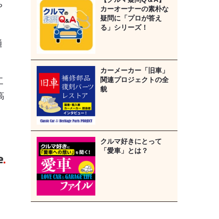
や
カーオーナーの素朴な
疑問に「プロが答え
る」シリーズ！
通
カーメーカー「旧車」
関連プロジェクトの全
工
貌
高
》
クルマ好きにとって
「愛車」とは？