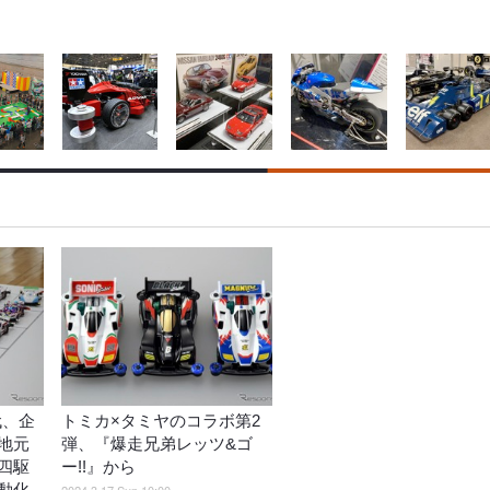
代、企
トミカ×タミヤのコラボ第2
地元
弾、『爆走兄弟レッツ&ゴ
四駆
ー!!』から
動化
2024.3.17 Sun 10:00