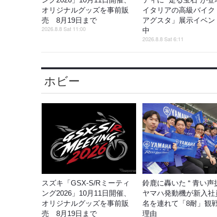
オリジナルグッズを事前販
イタリアの高級バイク
売 8月19日まで
アグスタ」展示イベン
2026.8.8 Sat 11:00
中
2026.8.8 Sat 6:11
ホビー
スズキ「GSX-S/Rミーティ
鈴鹿に轟いた “ 青い声援
ング2026」10月11日開催、
ヤマハ発動機が新入社員
オリジナルグッズを事前販
名を連れて「8耐」観
売 8月19日まで
理由