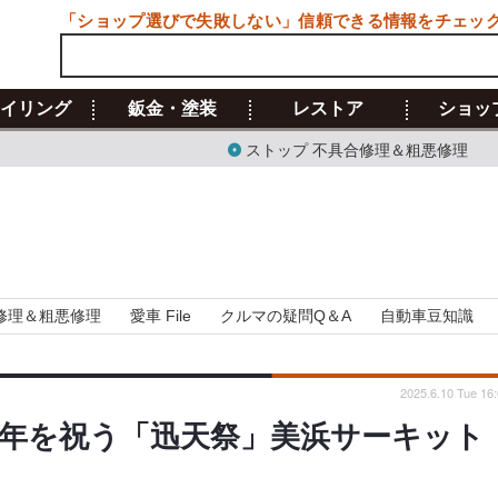
「ショップ選びで失敗しない」信頼できる情報をチェッ
イリング
鈑金・塗装
レストア
ショッ
ストップ 不具合修理＆粗悪修理
修理＆粗悪修理
愛車 File
クルマの疑問Q＆A
自動車豆知識
2025.6.10 Tue 16
周年を祝う「迅天祭」美浜サーキット