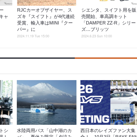
ー
RJCカーオブザイヤー、ス
シエンタ、スイフト用を販
キャ
ズキ『スイフト』が4代連続
売開始、車高調キット
受賞、輸入車はMINI『クー
「DAMPER ZZ-R」シリー
パー』に
ズ…ブリッツ
2024.11.19 Tue 15:00
2024.6.23 Sun 10:00
トシ
水陸両用バス「山中湖のカ
西日本のレイズファン大集
登場！
バ」、夏休み限定「夕涼み
合！ 10月3日「RAYS FA