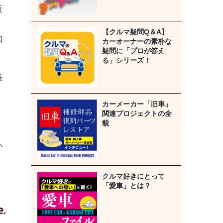
販
【クルマ疑問Q＆A】
加
カーオーナーの素朴な
疑問に「プロが答え
る」シリーズ！
様
カーメーカー「旧車」
関連プロジェクトの全
貌
か
クルマ好きにとって
「愛車」とは？
》