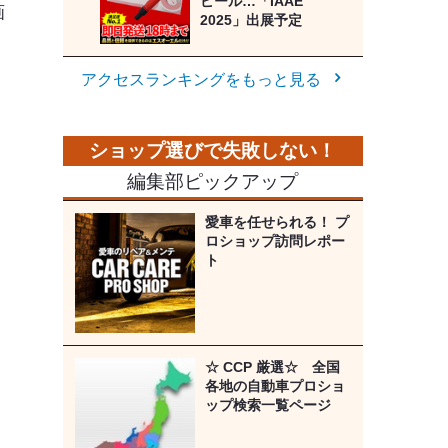
ピール…「IAAE
画
2025」出展予定
アクセスランキングをもっと見る
編集部ピックアップ
愛車を任せられる！ プ
ロショップ訪問レポー
ト
☆ CCP 厳選☆ 全国
各地の自動車プロショ
ップ検索一覧ページ