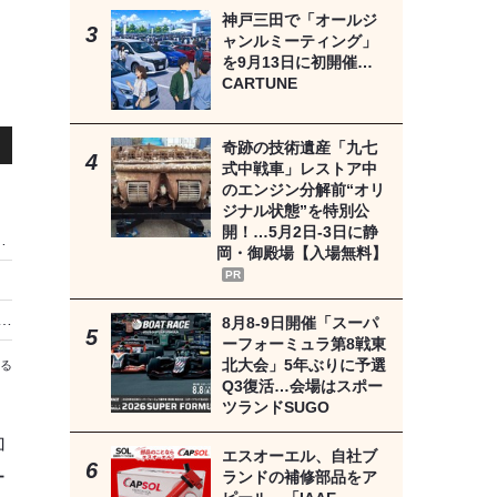
神戸三田で「オールジ
ャンルミーティング」
を9月13日に初開催…
CARTUNE
奇跡の技術遺産「九七
式中戦車」レストア中
のエンジン分解前“オリ
ジナル状態”を特別公
開！…5月2日-3日に静
オリジナルグッズを事前販売 8月19日まで
岡・御殿場【入場無料】
PR
中湖のカバ」、夏休み限定「夕涼み便」運航…8月8日から
8月8‐9日開催「スーパ
ーフォーミュラ第8戦東
北大会」5年ぶりに予選
る
Q3復活…会場はスポー
ツランドSUGO
加
エスオーエル、自社ブ
ー
ランドの補修部品をア