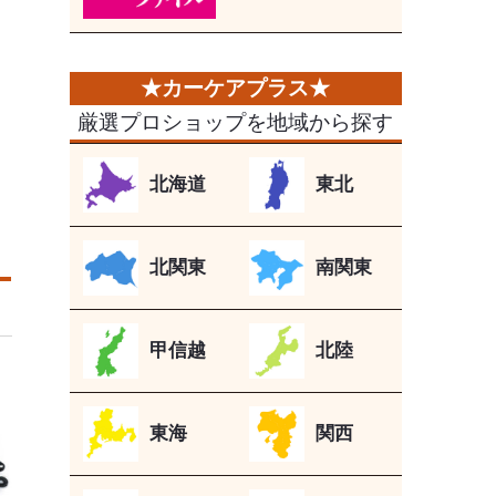
厳選プロショップを地域から探す
北海道
東北
北関東
南関東
甲信越
北陸
東海
関西