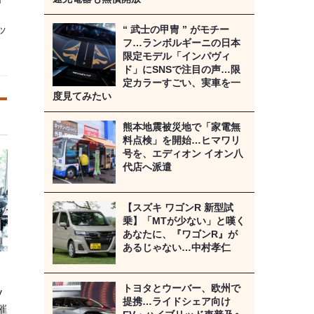
ッ
“ 武士の甲冑 ” がモチー
フ…ランボルギーニの日本
限定モデル「インパヴィ
ド」にSNSで注目の声…限
定カラーすごい、実車を一
度見てみたい
熊本地震被災地で「家電無
料点検」を開始…ヒマワリ
号を、エディオン イオン八
代店へ派遣
【スズキ ワゴンR 新型試
乗】「MTが少ない」と嘆く
あなたに、『ワゴンR』が
あるじゃない…中村孝仁
！
トヨタとウーバー、欧州で
V
提携…ライドシェア向け
催