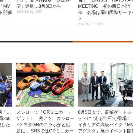
「MV
便」運航…8月8日から
MEETING」初の西日本開
2026.8.8 Sat 5:55
ト開催
催 会場は岡山国際サーキ
ト
2026.8.7 Fri 18:00
 ” …
スシローで「GRミニカー」
8月9日まで、高輪ゲートシ
260
ゲット！ 激アツ、スシロー
ティに “走る宝石”が登場
戦した
×トヨタGRのコラボがと話
イタリアの高級バイク「M
題に… SNSではGRミニカー
アグスタ」展示イベント開