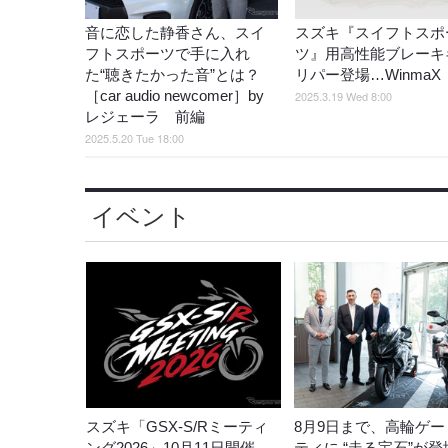
音に恋した静香さん、スイ
スズキ『スイフトスポ
フトスポーツで手に入れ
ツ』用高性能ブレーキ
た“聴きたかった音”とは？
リパー登場…WinmaX
［car audio newcomer］by
2025.3.19 Wed 8:00
レジェーラ 前編
2025.5.20 Tue 18:00
イベント
スズキ「GSX-S/Rミーティ
8月9日まで、高輪ゲー
ング2026」10月11日開催、
ティに “走る宝石”が