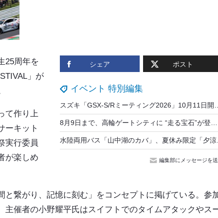
25周年を
シェア
ポスト
STIVAL」が
イベント 特別編集
。
スズキ「GSX-S/Rミーティング2026」10月11日開催、
って作り上
8月9日まで、高輪ゲートシティに “走る宝石”が登場！ イタリアの高級バイク「MVアグスタ」展示イベント開催中
サーキット
水陸両用バス「山
祭実行委員
者が楽しめ
編集部にメッセージを送
間と繋がり、記憶に刻む」をコンセプトに掲げている。参
。主催者の小野耀平氏はスイフトでのタイムアタックやス