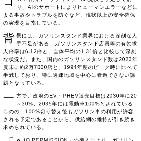
コ
り、AIのサポートによりヒューマンエラーなどに
よる事故やトラブルを防ぐなど、現状以上の安全確保
の実現を目指している。
背
景には、ガソリンスタンド業界における深刻な人
手不足がある。ガソリンスタンド店員等の有効求
人倍率は6.12倍と、全体平均の1.31倍と比較して深刻
な状況だ。また、国内のガソリンスタンド数は2023年
度末に約2万7000店と、1994年度のピーク時に比べて
半減しており、特に過疎地域を中心に看過できない課
題となっている。
一
方で、政府のEV・PHEV販売目標は2030年に20
～30%、2035年には電動車100%とされている
ものの、100%切り替え後もガソリン車の利用が許容
される予定であることから、供給網の維持が引き続き
求められている。
iQ PERMISSION」の導入により、ガソリン