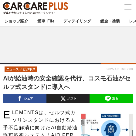
C
L
O
★カーケアプラス認定★
厳選プロショップを地域から探す
S
ショップ紹介
愛車 File
ディテイリング
鈑金・塗装
レ
E
北海道
東北
北関東
南関東
甲信越
北陸
2025.4.3 Thu 7:00
ニュース
ビジネス
AIが給油時の安全確認を代行、コスモ石油がセ
東海
関西
ルフ式スタンドに導入へ
中国
四国
シェア
ポスト
送る
E
九州
沖縄
LEMENTSは、セルフ式ガ
ソリンスタンドにおける人
注目の記事
手不足解消に向けたAI自動給油
許可監視システム「AiQ PER