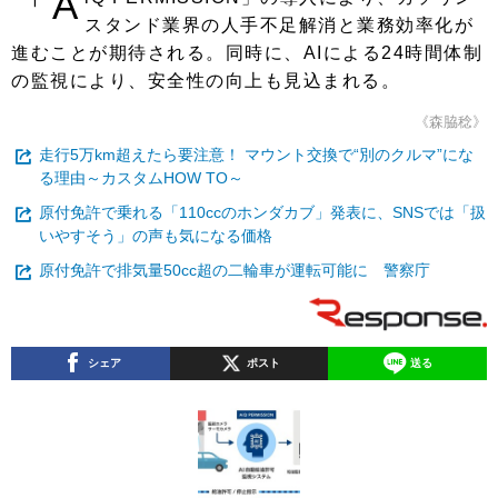
「A
スタンド業界の人手不足解消と業務効率化が
進むことが期待される。同時に、AIによる24時間体制
の監視により、安全性の向上も見込まれる。
《森脇稔》
走行5万km超えたら要注意！ マウント交換で“別のクルマ”にな
る理由～カスタムHOW TO～
原付免許で乗れる「110ccのホンダカブ」発表に、SNSでは「扱
いやすそう」の声も気になる価格
原付免許で排気量50cc超の二輪車が運転可能に 警察庁
シェア
ポスト
送る