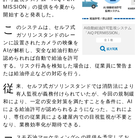
ショップレポート
愛車 File
ディテイリング
MISSION」の提供を今夏から
自動車豆知識
ストップ！不具合修理＆粗悪修理
開始すると発表した。
ディテイリング
洗車
鈑金・塗装
こ
鈑金・塗装
のシステムは、セルフ式
ヘッドライト磨き
コーティング
小キズ直し
防錆
特集記事
AI自動給油許可監視システム
「AiQ PERMISSION」
ガソリンスタンドのレー
フィルム・ラッピング
ストップ 不具合修理＆粗悪修理
カーメーカー「旧車」関連プロジェ
全 1 枚
ショップ紹介
ンに設置されたカメラの映像を
クト
拡大写真
AIが解析し、安全な給油行動が
ショップレポート
プロショップ検索
レストア
認められれば自動で給油を許可
コラム
する。リスク行為を検知した場合は、従業員に警告ま
カーメーカー「旧車」関連プロジ
コラム
イベント
ェクト
たは給油停止などの対応を行う。
インタビュー
イベント告知
イベントレポート
従
来、セルフ式ガソリンスタンドでは消防法により
有人監視が義務付けられていたが、今回の規制緩
和により、一定の安全対策を満たすことを条件に、AI
による給油許可が認められるようになった。これによ
り、専任の従業員による建屋内での目視監視が不要と
なり、業務効率化が期待できる。
スモ石油マーケティングへの提供を予定してお