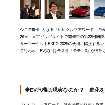
今年で9回目となる「
いいクルマアワード
」の
26日、東京ビッグサイトで開催中の第22回国
ターマーケットEXPO 2025の会場に隣接する
て行われ、EV賞には
テスラ
『
モデル3
』が選出
◆EV危機は現実なのか？ 進化
「いいクルマアワード」は自動車の修理・整備