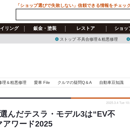
「ショップ選びで失敗しない」信頼できる情報をチェッ
イリング
鈑金・塗装
レストア
ショッ
ストップ 不具合修理＆粗悪修理
修理＆粗悪修理
愛車 File
クルマの疑問Q＆A
自動車豆知識
2025.3.4 Tue 10
選んだテスラ・モデル3は“EV不
アワード2025