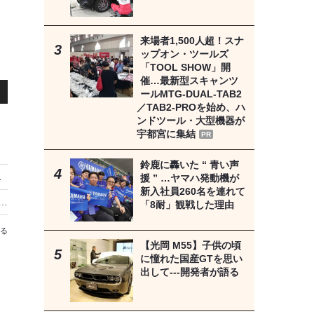
来場者1,500人超！スナ
ップオン・ツールズ
「TOOL SHOW」開
催…最新型スキャンツ
ールMTG-DUAL-TAB2
／TAB2-PROを始め、ハ
ンドツール・大型機器が
宇都宮に集結
PR
者支援
鈴鹿に轟いた “ 青い声
分野の技術を結集
援 ” …ヤマハ発動機が
新入社員260名を連れて
速充電「スーパーチャージャー」を8月4日23:59まで無償開放…熊本地震支援
「8耐」観戦した理由
る
【光岡 M55】子供の頃
に憧れた国産GTを思い
出して---開発者が語る
）