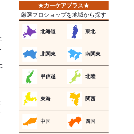
厳選プロショップを地域から探す
北海道
東北
抗
れ
北関東
南関東
に
甲信越
北陸
東海
関西
て
き
中国
四国