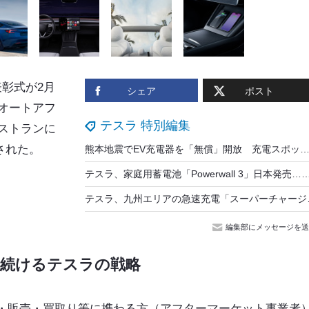
表彰式が2月
シェア
ポスト
際オートアフ
テスラ 特別編集
レストランに
された。
熊本地震でEV充電器を「無償」開放 充電スポットリスト…EV充電事業者と自動車メーカーが被災
テスラ、家庭用蓄電池「Powerwall 3」日本発売…EV
テスラ、九州エリアの急
編集部にメッセージを送
を続けるテスラの戦略
・販売・買取り等に携わる方（アフターマーケット事業者