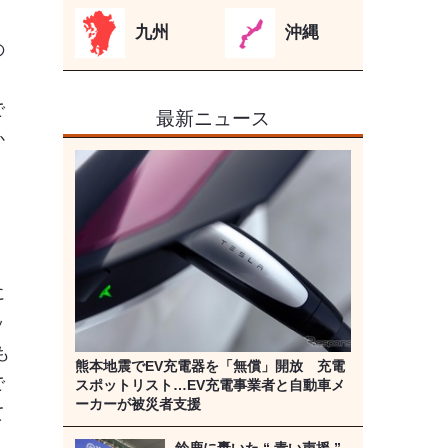
九州
沖縄
の
で
最新ニュース
か
、
に
ッ
も
熊本地震でEV充電器を「無償」開放 充電
で
スポットリスト…EV充電事業者と自動車メ
ーカーが被災者支援
て