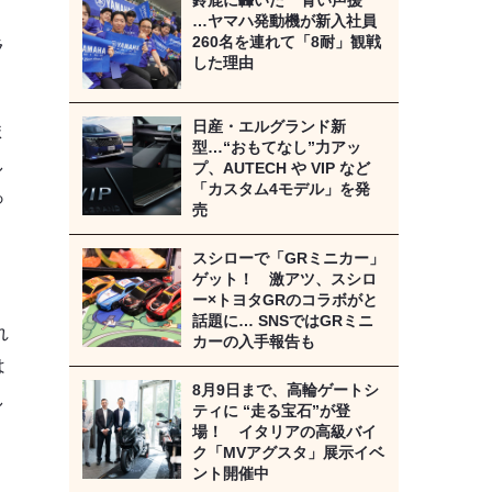
鈴鹿に轟いた “ 青い声援 ”
…ヤマハ発動機が新入社員
260名を連れて「8耐」観戦
ラ
した理由
日産・エルグランド新
ま
型…“おもてなし”力アッ
し
プ、AUTECH や VIP など
「カスタム4モデル」を発
っ
売
スシローで「GRミニカー」
ゲット！ 激アツ、スシロ
ー×トヨタGRのコラボがと
話題に… SNSではGRミニ
れ
カーの入手報告も
は
8月9日まで、高輪ゲートシ
し
ティに “走る宝石”が登
場！ イタリアの高級バイ
ク「MVアグスタ」展示イベ
ント開催中