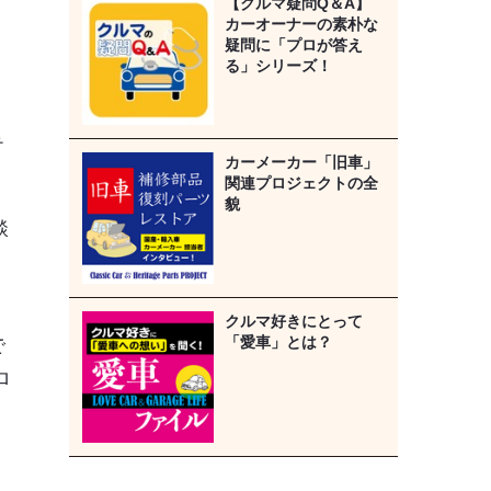
【クルマ疑問Q＆A】
カーオーナーの素朴な
疑問に「プロが答え
る」シリーズ！
テ
カーメーカー「旧車」
関連プロジェクトの全
貌
談
クルマ好きにとって
「愛車」とは？
で
ロ