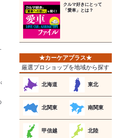
クルマ好きにとって
「愛車」とは？
す
ン
厳選プロショップを地域から探す
が
北海道
東北
の
北関東
南関東
甲信越
北陸