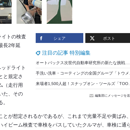
ライトの検査
シェア
ポスト
最長2年延
注目の記事 特別編集
オートバックス次世代自
ヘッドライト
手洗い洗車・コーティングの全国グルー
とと規定さ
来場者1,500人超！スナップオン・ツールズ「TOOL SHOW」開催…最新型ス
ム（走行用
いた、その
編集部にメッセージを送
る。
ことが想定されるかであるが、これまで光量不足や黄ばみ
ハイビーム検査で車検をパスしていたクルマが、車検に通