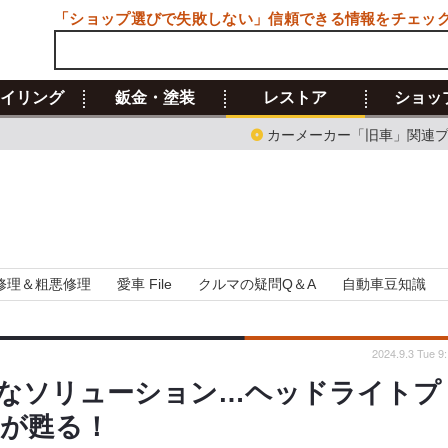
「ショップ選びで失敗しない」信頼できる情報をチェッ
イリング
鈑金・塗装
レストア
ショッ
カーメーカー「旧車」関連
修理＆粗悪修理
愛車 File
クルマの疑問Q＆A
自動車豆知識
2024.9.3 Tue 9
なソリューション…ヘッドライトプ
が甦る！