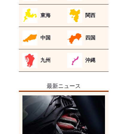
東海
関西
中国
四国
九州
沖縄
最新ニュース