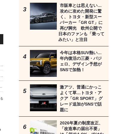
市販車とは思えない…
攻めに攻めた開発に驚
く、トヨタ・新型スー
パーカー「GR GT」に
再び脚光 欧州公開で
日本のファンも「乗って
みたい」と注目
今年は本格SUV熱い…
年内復活の三菱・パジ
ェロ、デザイン予想が
動車研究所の新たな挑戦…純正スキャンツールを用いた出張診断サービスを開始
SNSで加熱！
プ「トウメイ」が研修センター新設で施工品質の平準化に注力…法令遵守で“施工”へのこだわりを貫く【泉重光代表の信念と展望】
キャンツールMTG-DUAL-TAB2／TAB2-PROを始め、ハンドツール・大型機器が宇都宮に集結
激アツ、普通にかっこ
よくて草…トヨタ・ア
クア「GR SPORT」グ
る
レード追加がSNSで話
題に
、
2026年夏の制度改正、
ら
「改造車の届出不要」