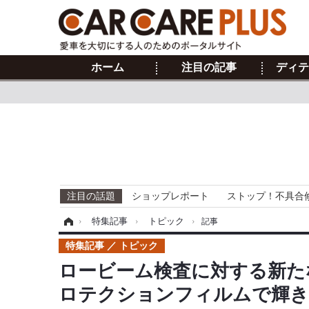
ホーム
注目の記事
ディテ
注目の話題
ショップレポート
ストップ！不具合
ホーム
›
特集記事
›
トピック
›
記事
特集記事
トピック
ロービーム検査に対する新た
ロテクションフィルムで輝き