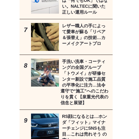
は「何でもOK」ではな
い。NALTECに聞いた
正しい運用ルール
レザー職人の手によっ
て愛車が蘇る「リペア
＆張替え」の技術…カ
ーメイクアートプロ
手洗い洗車・コーティ
ングの全国グループ
「トウメイ」が研修セ
ンター新設で施工品質
の平準化に注力…法令
遵守で“施工”へのこだわ
りを貫く【泉重光代表の
信念と展望】
RS顔になるとは…ホン
ダ「フィット」マイナ
ーチェンジにSNSも注
目…これは売れそう の