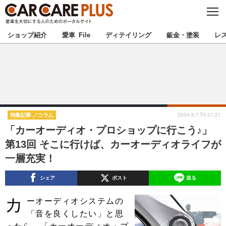
C
L
O
★カーケアプラス認定★
厳選プロショップを地域から探す
S
ショップ紹介
愛車 File
ディテイリング
鈑金・塗装
レ
E
北海道
東北
北関東
南関東
甲信越
北陸
2024.6.7 Fri 21:21
特集記事
コラム
「カーオーディオ・プロショップに行こう♪」
東海
関西
第13回 そこに行けば、カーオーディオライフが
一層充実！
中国
四国
シェア
ポスト
送る
九州
沖縄
カ
ーオーディオシステムの
注目の記事
「音を良くしたい」と思