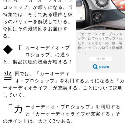
ったら、「カーオーディオ・プ
ショップレポート
愛車 File
ディテイリング
ロショップ」が頼りになる。当
自動車豆知識
ストップ！不具合修理＆粗悪修理
ディテイリング
洗車
特集では、そうである理由と彼
鈑金・塗装
らのバリューを解説している。
鈑金・塗装
ヘッドライト磨き
コーティング
小キズ直し
防錆
特集記事
今回はその最終回をお届けす
「カーオーディオ・プロショ
る。
フィルム・ラッピング
ストップ 不具合修理＆粗悪修理
カーメーカー「旧車」関連プロジェ
ショップ紹介
ップ」にてセットアップされ
クト
たオーディオカーの一例（製
◆「
カーオーディオ・プ
作ショップ：ルロワ＜愛知県
ショップレポート
プロショップ検索
レストア
＞）。
ロショップ」に通う
コラム
全 4 枚
カーメーカー「旧車」関連プロジ
と、製品試聴の機会が増える！
コラム
イベント
ェクト
拡大写真
当
インタビュー
回では、「カーオーディ
イベント告知
イベントレポート
オ・プロショップ」を利用するようになると「カ
ーオーディオライフ」が充実する」ことについて説明
していく。
「カ
ーオーディオ・プロショップ」を利用する
と「カーオーディオライフが充実する」そ
のポイントは、大きく3つある。