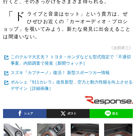
行くと、そのきっかけをさまざま得られる。
「ド
ライブと音楽はセット」という貴方は、ぜ
ひぜひお近くの「カーオーディオ・プロシ
ョップ」を覗いてみよう。新たな発見に出会えること
は間違いない。
《太田祥三》
このクルマ大丈夫？ トヨタ・ホンダなども型式指定で「不適切
事案」内部調査で発覚［新聞ウォッチ］
スズキ『カプチーノ』復活！ 新型スポーツカー情報
ポルシェ『911カレラ』改良新型…空力と動力性能を向上させる
デザイン［詳細画像］
シェア
ポスト
送る