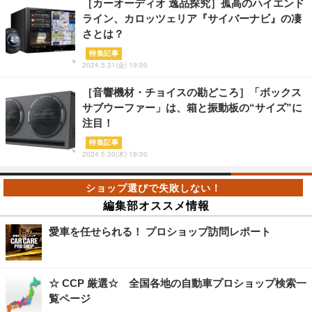
［カーオーディオ 逸品探究］孤高のハイエンド
ライン、カロッツェリア『サイバーナビ』の凄
さとは？
特集記事
2024.5.31(金) 19:00
［音響機材・チョイスの勘どころ］「ボックス
サブウーファー」は、箱と振動板の“サイズ”に
注目！
特集記事
2024.5.30(木) 19:00
編集部オススメ情報
愛車を任せられる！ プロショップ訪問レポート
☆ CCP 厳選☆ 全国各地の自動車プロショップ検索一
覧ページ