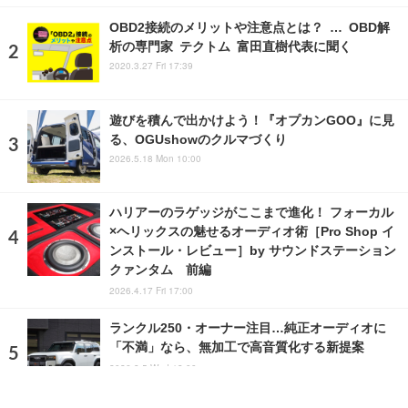
OBD2接続のメリットや注意点とは？ … OBD解
析の専門家 テクトム 富田直樹代表に聞く
2020.3.27 Fri 17:39
遊びを積んで出かけよう！『オプカンGOO』に見
る、OGUshowのクルマづくり
2026.5.18 Mon 10:00
ハリアーのラゲッジがここまで進化！ フォーカル
×ヘリックスの魅せるオーディオ術［Pro Shop イ
ンストール・レビュー］by サウンドステーション
クァンタム 前編
2026.4.17 Fri 17:00
ランクル250・オーナー注目…純正オーディオに
「不満」なら、無加工で高音質化する新提案
2026.8.5 Wed 13:00