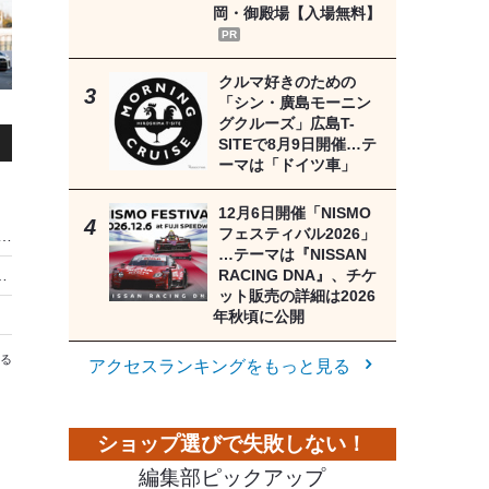
岡・御殿場【入場無料】
PR
クルマ好きのための
「シン・廣島モーニン
グクルーズ」広島T-
SITEで8月9日開催…テ
ーマは「ドイツ車」
12月6日開催「NISMO
フェスティバル2026」
と真夜中でいいのに。」デザインのヤマハ『Fazzio』が横浜で展示…8月31日まで
…テーマは『NISSAN
RACING DNA』、チケ
短編映画を上映…ラッピングタクシー運行は8月9日まで
ット販売の詳細は2026
年秋頃に公開
る
アクセスランキングをもっと見る
編集部ピックアップ