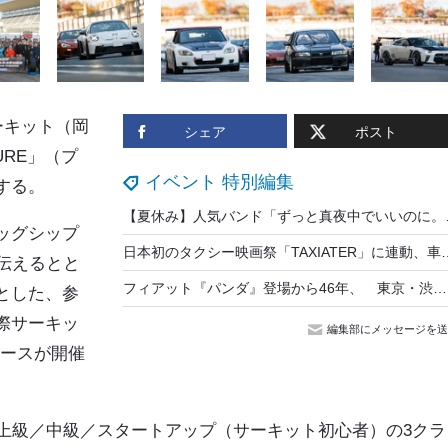
ーキット
（岡
シェア
ポスト
SURE」（プ
イベント 特別編集
する。
【夏休み】人気バンド「ずっ
ッグシップ
日本初のタクシー映画祭「TAXIATER」に連動、車内で
を伝えるとと
フィアット『パンダ』登場から46年、 東京・渋谷で10月3日トークイベント…自動車史家の大矢アキオ・ロレンツォ氏が解説
とした、参
際サーキッ
編集部にメッセージを送
レースが開催
は上級／中級／スタートアップ（サーキット初心者）の3クラ