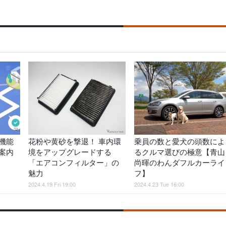
新機能
花粉や黄砂を撃退！ 車内環
乗員の数と愛犬の頭数によ
案内
境をアップグレードする
るクルマ選びの極意【青山
「エアコンフィルター」の
尚暉のわんダフルカーライ
魅力
フ】
2024.4.19 Fri 19:00
2024.4.23 Tue 16:00