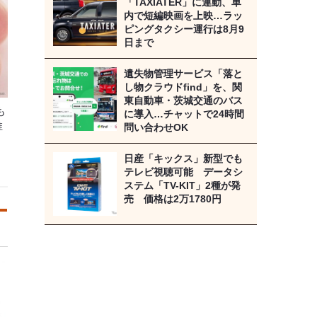
「TAXIATER」に連動、車
内で短編映画を上映…ラッ
ピングタクシー運行は8月9
日まで
遺失物管理サービス「落と
し物クラウドfind」を、関
東自動車・茨城交通のバス
も
に導入…チャットで24時間
推
問い合わせOK
日産「キックス」新型でも
テレビ視聴可能 データシ
ステム「TV-KIT」2種が発
売 価格は2万1780円