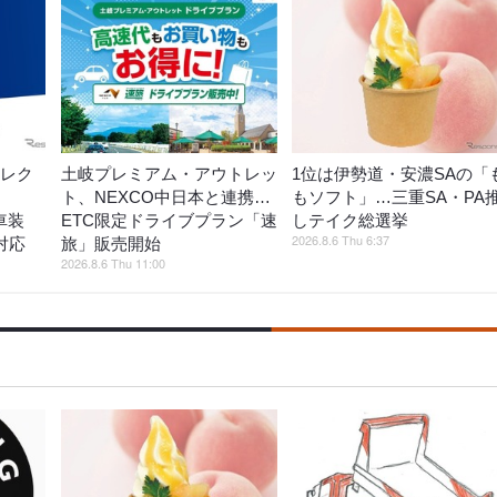
エレク
土岐プレミアム・アウトレッ
1位は伊勢道・安濃SAの「
ト、NEXCO中日本と連携…
もソフト」…三重SA・PA
新車装
ETC限定ドライブプラン「速
しテイク総選挙
2026.8.6 Thu 6:37
対応
旅」販売開始
2026.8.6 Thu 11:00