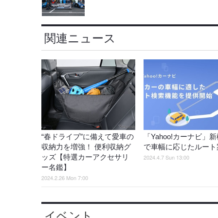
関連ニュース
“春ドライブ”に備えて愛車の
「Yahoo!カーナビ」
収納力を増強！ 便利収納グ
で車幅に応じたルート
ッズ【特選カーアクセサリ
2024.4.7 Sun 13:00
ー名鑑】
2024.2.26 Mon 7:00
イベント