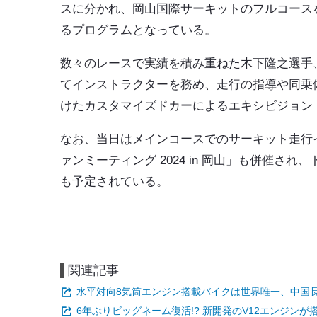
スに分かれ、岡山国際サーキットのフルコース
る
プログラムとなっている。
数々のレースで実績を積み重ねた
木下隆之選手
てインストラクターを務め、走行の指導や同乗
けたカスタマイズドカーによるエキシビジョン
なお、当日はメインコースでのサーキット走行
ァンミーティング 2024 in 岡山」も併催
され、
も予定されている。
関連記事
水平対向8気筒エンジン搭載バイクは世界唯一、中国長
6年ぶりビッグネーム復活!? 新開発のV12エンジン