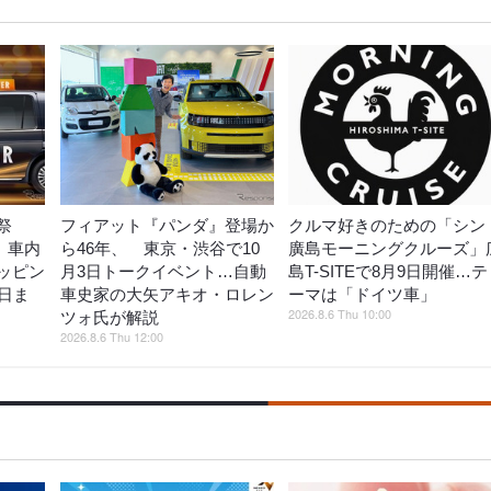
祭
フィアット『パンダ』登場か
クルマ好きのための「シン
動、車内
ら46年、 東京・渋谷で10
廣島モーニングクルーズ」
ッピン
月3日トークイベント…自動
島T-SITEで8月9日開催…テ
日ま
車史家の大矢アキオ・ロレン
ーマは「ドイツ車」
2026.8.6 Thu 10:00
ツォ氏が解説
2026.8.6 Thu 12:00