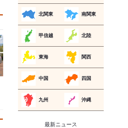
北関東
南関東
甲信越
北陸
東海
関西
中国
四国
九州
沖縄
最新ニュース