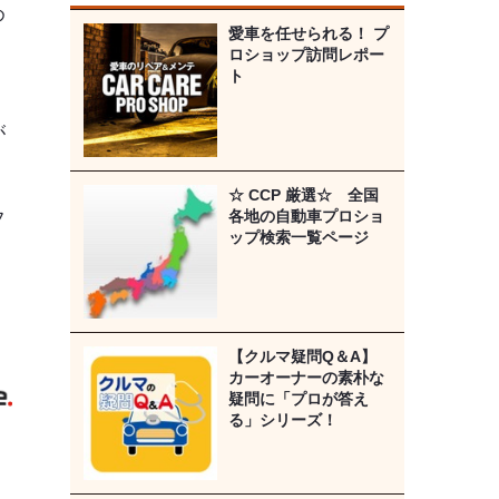
め
愛車を任せられる！ プ
ロショップ訪問レポー
ト
が
☆ CCP 厳選☆ 全国
各地の自動車プロショ
フ
ップ検索一覧ページ
ム
》
【クルマ疑問Q＆A】
カーオーナーの素朴な
疑問に「プロが答え
る」シリーズ！