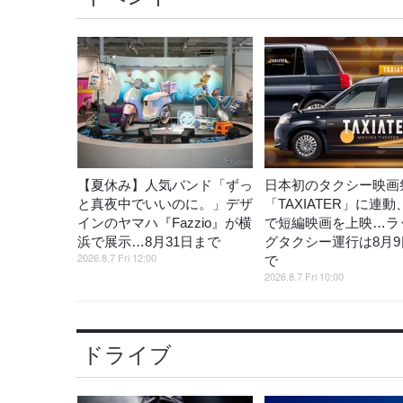
【夏休み】人気バンド「ずっ
日本初のタクシー映画
と真夜中でいいのに。」デザ
「TAXIATER」に連
インのヤマハ『Fazzio』が横
で短編映画を上映…ラ
浜で展示…8月31日まで
グタクシー運行は8月9
2026.8.7 Fri 12:00
で
2026.8.7 Fri 10:00
ドライブ