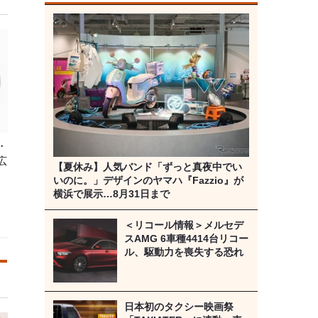
・
広
【夏休み】人気バンド「ずっと真夜中でい
いのに。」デザインのヤマハ『Fazzio』が
横浜で展示…8月31日まで
＜リコール情報＞メルセデ
スAMG 6車種4414台リコー
ル、駆動力を喪失する恐れ
日本初のタクシー映画祭