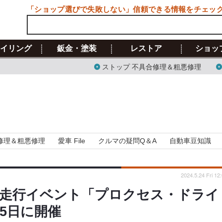
「ショップ選びで失敗しない」信頼できる情報をチェッ
イリング
鈑金・塗装
レストア
ショッ
ストップ 不具合修理＆粗悪修理
修理＆粗悪修理
愛車 File
クルマの疑問Q＆A
自動車豆知識
2024.5.24 Fri 12
走行イベント「プロクセス・ドライ
5日に開催