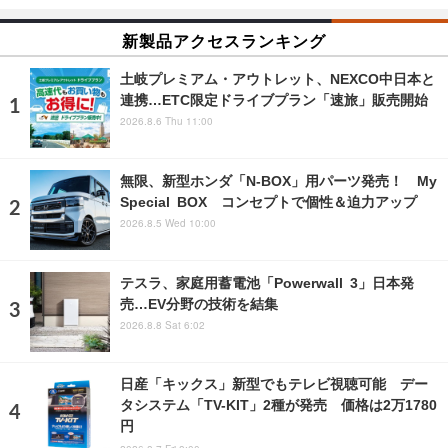
新製品アクセスランキング
土岐プレミアム・アウトレット、NEXCO中日本と
連携…ETC限定ドライブプラン「速旅」販売開始
2026.8.6 Thu 11:00
無限、新型ホンダ「N-BOX」用パーツ発売！ My
Special BOX コンセプトで個性＆迫力アップ
2026.8.5 Wed 10:00
テスラ、家庭用蓄電池「Powerwall 3」日本発
売…EV分野の技術を結集
2026.8.8 Sat 6:02
日産「キックス」新型でもテレビ視聴可能 デー
タシステム「TV-KIT」2種が発売 価格は2万1780
円