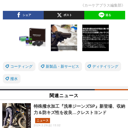
《カーケアプラス編集部》
シェア
ポスト
送る
コーティング
新製品・新サービス
ディテイリング
撥水
関連ニュース
特殊撥水加工『洗車ジーンズSP』新登場、収納
力＆防キズ性を改良…クレストヨンド
ニュース
2024.3.29(金) 15:02