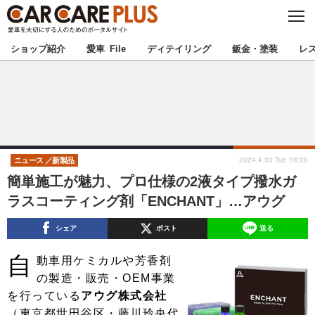
C
L
O
★カーケアプラス認定★
厳選プロショップを地域から探す
S
ショップ紹介
愛車 File
ディテイリング
鈑金・塗装
レ
E
北海道
東北
北関東
南関東
甲信越
北陸
2024.4.30 Tue 18:28
ニュース
新製品
簡単施工が魅力、プロ仕様の2液タイプ撥水ガ
東海
関西
ラスコーティング剤「ENCHANT」…アウグ
中国
四国
シェア
ポスト
送る
自
九州
沖縄
動車用ケミカルや芳香剤
の製造・販売・OEM事業
注目の記事
を行っている
アウグ株式会社
（東京都世田谷区・藤川玲央代