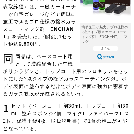
ショップレポート
愛車 File
ディテイリング
表取締役）は、一般カーオーナ
自動車豆知識
ストップ！不具合修理＆粗悪修理
ーが自宅ガレージなどで簡単に
ディテイリング
洗車
鈑金・塗装
施工できるプロ仕様の撥水ガラ
鈑金・塗装
ヘッドライト磨き
コーティング
小キズ直し
防錆
特集記事
簡単施工が魅力、プロ仕様の
スコーティング剤「
ENCHAN
2液タイプ撥水ガラスコーテ
T
」を発売した。価格は1セッ
ィング剤「ENCHANT」…ア
フィルム・ラッピング
ストップ 不具合修理＆粗悪修理
カーメーカー「旧車」関連プロジェ
ショップ紹介
ウグ
ト税込9,800円。
クト
全 3 枚
ショップレポート
プロショップ検索
レストア
同
商品は、ベースコート用
コラム
拡大写真
として濃縮配合した有機
カーメーカー「旧車」関連プロジ
コラム
イベント
ェクト
ポリシラザンと、トップコート用のシロキサンをセッ
インタビュー
イベント告知
イベントレポート
トにした2液タイプの撥水ガラスコーティング剤。ボ
デイ表面に塗布するだけでボディ表面に強力に密着す
るガラス被膜が形成されるという。
1
セット（ベースコート剤30ml、トップコート剤30
ml、塗布スポンジ2個、マイクロファイバークロス
2枚、保護手袋4枚、取扱説明書）で1台の施工が可能
となっている。