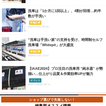
洗車は「1か月に1回以上」、4割が回答…約半
数が手洗い
特集記事
2024.4.9(火) 20:00
“洗車は手洗い派”の支持を受け、時間制セルフ
洗車場「Whitepit」が大盛況
特集記事
2024.4.1(月) 10:27
【IAAE2024】プロ注目の洗車用 “純水器” が勢
揃い…仕上がり品質＆作業効率UPが魅力
イベント
2024.3.28(木) 23:14
編集部オススメ情報