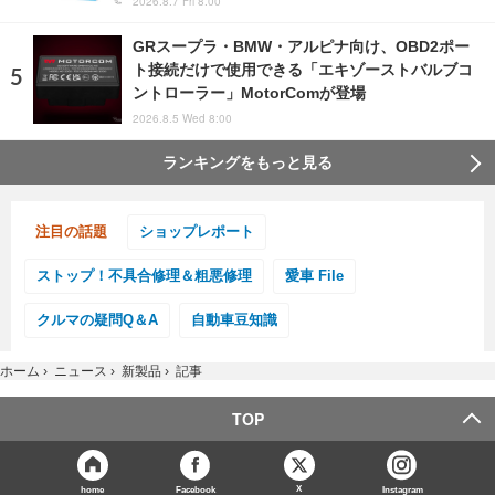
2026.8.7 Fri 8:00
GRスープラ・BMW・アルピナ向け、OBD2ポー
ト接続だけで使用できる「エキゾーストバルブコ
ントローラー」MotorComが登場
2026.8.5 Wed 8:00
ランキングをもっと見る
注目の話題
ショップレポート
ストップ！不具合修理＆粗悪修理
愛車 File
クルマの疑問Q＆A
自動車豆知識
ホーム
›
ニュース
›
新製品
›
記事
TOP
X
home
Facebook
Instagram