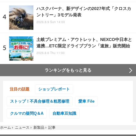
ハスクバーナ、新デザインの2027年式「クロスカ
ントリー」3モデル発表
2026.8.9 Sun 14:00
土岐プレミアム・アウトレット、NEXCO中日本と
連携…ETC限定ドライブプラン「速旅」販売開始
2026.8.6 Thu 11:00
ランキングをもっと見る
注目の話題
ショップレポート
ストップ！不具合修理＆粗悪修理
愛車 File
クルマの疑問Q＆A
自動車豆知識
ホーム
›
ニュース
›
新製品
›
記事