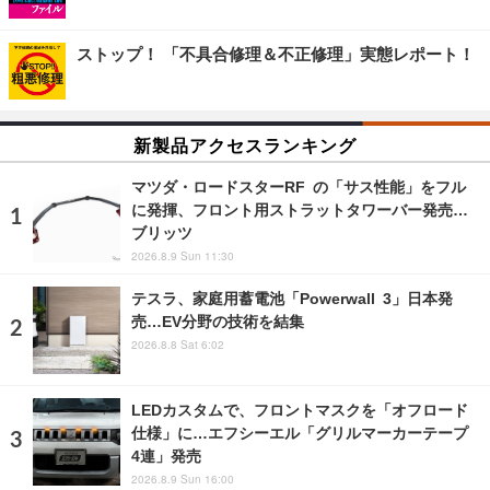
ストップ！ 「不具合修理＆不正修理」実態レポート！
新製品アクセスランキング
マツダ・ロードスターRF の「サス性能」をフル
に発揮、フロント用ストラットタワーバー発売…
ブリッツ
2026.8.9 Sun 11:30
テスラ、家庭用蓄電池「Powerwall 3」日本発
売…EV分野の技術を結集
2026.8.8 Sat 6:02
LEDカスタムで、フロントマスクを「オフロード
仕様」に…エフシーエル「グリルマーカーテープ
4連」発売
2026.8.9 Sun 16:00