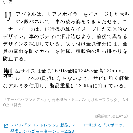
いる。
リ
アパネルは、リアスポイラーをイメージした大型
の2段パネルで、車の後ろ姿を引き立たせる。コ
ーナーパーツは、飛行機の翼をイメージした立体的な
デザイン。車のボディに溶け込むよう、前後で異なる
デザインを採用している。取り付け金具部分には、金
具の露出を防ぐカバーを付属。積載物の引っ掛かりを
防止する。
製
品サイズは全長1670×全幅1245×全高120mm。
ルーフへの負担にならないよう、サビに強く軽量
なアルミを使用し、製品重量は12.6kgに抑えている。
「アーバン×プレミアム」な高級SUV・ミニバン向けルーフラック、INN
Oより発売
《纐纈敏也＠DAYS》
スバル『クロストレック』新型、イエロー映える「スポーツ」
登場…シカゴモーターショー2023