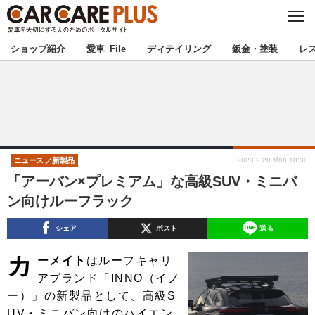
C
L
O
★カーケアプラス認定★
厳選プロショップを地域から探す
S
ショップ紹介
愛車 File
ディテイリング
鈑金・塗装
レ
E
北海道
東北
北関東
南関東
甲信越
北陸
2023.2.20 Mon 10:30
ニュース
新製品
「アーバン×プレミアム」な高級SUV・ミニバ
東海
関西
ン向けルーフラック
中国
四国
シェア
ポスト
送る
カ
九州
沖縄
ーメイト
はルーフキャリ
アブランド「INNO（イノ
注目の記事
ー）」の新製品として、高級S
UV・ミニバン向けのハイエン