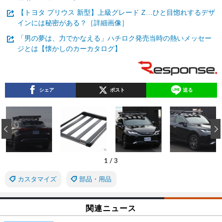
【トヨタ プリウス 新型】上級グレード Z…ひと目惚れするデザ
インには秘密がある？［詳細画像］
「男の夢は、力でかなえる」ハチロク発売当時の熱いメッセー
ジとは【懐かしのカーカタログ】
シェア
ポスト
送る
‹
1
/
3
カスタマイズ
部品・用品
関連ニュース