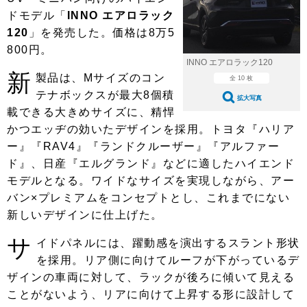
ショップレポート
愛車 File
ディテイリング
ドモデル「
INNO エアロラック
自動車豆知識
ストップ！不具合修理＆粗悪修理
120
」を発売した。価格は8万5
ディテイリング
洗車
鈑金・塗装
800円。
鈑金・塗装
ヘッドライト磨き
コーティング
小キズ直し
防錆
特集記事
INNO エアロラック120
新
製品は、Mサイズのコン
全 10 枚
フィルム・ラッピング
ストップ 不具合修理＆粗悪修理
カーメーカー「旧車」関連プロジェ
ショップ紹介
テナボックスが最大8個積
拡大写真
クト
載できる大きめサイズに、精悍
ショップレポート
プロショップ検索
レストア
かつエッヂの効いたデザインを採用。トヨタ『ハリア
コラム
ー』『RAV4』『ランドクルーザー』『アルファー
カーメーカー「旧車」関連プロジ
コラム
イベント
ェクト
ド』、日産『エルグランド』などに適したハイエンド
インタビュー
イベント告知
イベントレポート
モデルとなる。ワイドなサイズを実現しながら、アー
バン×プレミアムをコンセプトとし、これまでにない
新しいデザインに仕上げた。
サ
イドパネルには、躍動感を演出するスラント形状
を採用。リア側に向けてルーフが下がっているデ
ザインの車両に対して、ラックが後ろに傾いて見える
ことがないよう、リアに向けて上昇する形に設計して