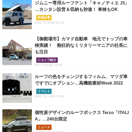
ジムニー専用ルーフテント「キャノティエ J3」
…カンタン設営＆収納も秒速！ 車検もOK
特集記事
2022.12.23(金) 22:32
【御殿場市】カマド自動車 地元でトップの車
検実績！ 熱狂的なミリタリーマニアの社長に
も注目
ショップ紹介
2017.2.24(金) 10:00
ルーフの色をチェンジするフィルム、マツダ車
ですでにオプション…高機能素材Week 2022
イベント
2022.12.14(水) 14:00
個性派デザインのルーフボックス Terzo「ITALI
A」…240台限定
ニュース