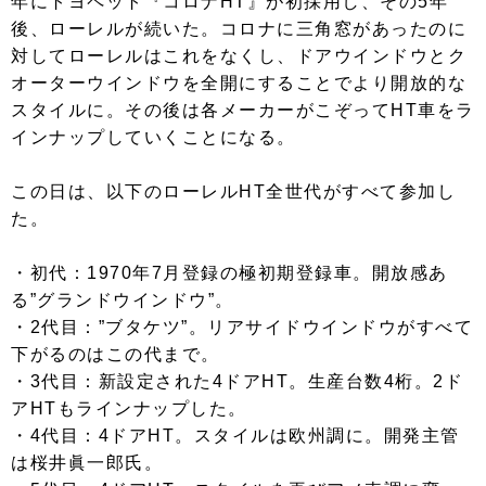
年にトヨペット『コロナHT』が初採用し、その5年
後、ローレルが続いた。コロナに三角窓があったのに
対してローレルはこれをなくし、ドアウインドウとク
オーターウインドウを全開にすることでより開放的な
スタイルに。その後は各メーカーがこぞってHT車をラ
インナップしていくことになる。
この日は、以下のローレルHT全世代がすべて参加し
た。
・初代：1970年7月登録の極初期登録車。開放感あ
る”グランドウインドウ”。
・2代目：”ブタケツ”。リアサイドウインドウがすべて
下がるのはこの代まで。
・3代目：新設定された4ドアHT。生産台数4桁。2ド
アHTもラインナップした。
・4代目：4ドアHT。スタイルは欧州調に。開発主管
は桜井眞一郎氏。