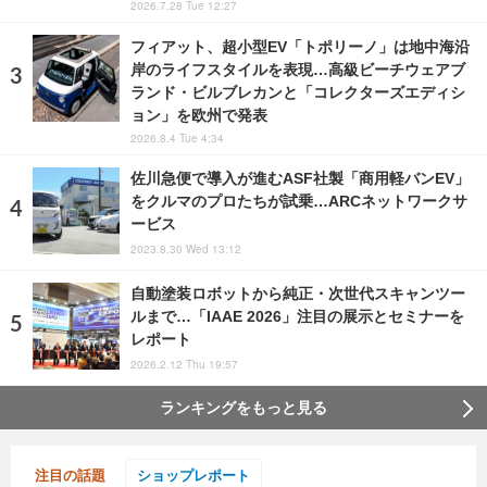
2026.7.28 Tue 12:27
フィアット、超小型EV「トポリーノ」は地中海沿
岸のライフスタイルを表現…高級ビーチウェアブ
ランド・ビルブレカンと「コレクターズエディシ
ョン」を欧州で発表
2026.8.4 Tue 4:34
佐川急便で導入が進むASF社製「商用軽バンEV」
をクルマのプロたちが試乗…ARCネットワークサ
ービス
2023.8.30 Wed 13:12
自動塗装ロボットから純正・次世代スキャンツー
ルまで…「IAAE 2026」注目の展示とセミナーを
レポート
2026.2.12 Thu 19:57
ランキングをもっと見る
注目の話題
ショップレポート