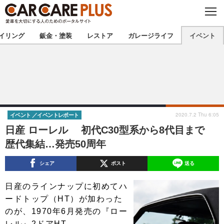
C
L
O
★カーケアプラス認定★
厳選プロショップを地域から探す
S
イリング
鈑金・塗装
レストア
ガレージライフ
イベント
E
北海道
東北
北関東
南関東
甲信越
北陸
2020.7.2 Thu 6:05
イベント
イベントレポート
日産 ローレル 初代C30型系から8代目まで
東海
関西
歴代集結…発売50周年
中国
四国
シェア
ポスト
送る
九州
沖縄
日産のラインナップに初めてハ
ードトップ（HT）が加わった
注目の記事
のが、1970年6月発売の『ロー
レル』2ドアHT。