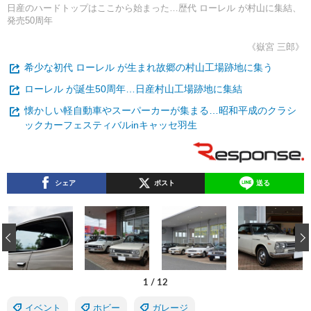
日産のハードトップはここから始まった…歴代 ローレル が村山に集結、
発売50周年
《嶽宮 三郎》
希少な初代 ローレル が生まれ故郷の村山工場跡地に集う
ローレル が誕生50周年…日産村山工場跡地に集結
懐かしい軽自動車やスーパーカーが集まる…昭和平成のクラシ
ックカーフェスティバルinキャッセ羽生
シェア
ポスト
送る
‹
1
/
12
イベント
ホビー
ガレージ