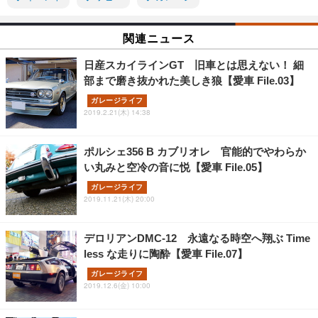
関連ニュース
日産スカイラインGT 旧車とは思えない！ 細
部まで磨き抜かれた美しき狼【愛車 File.03】
ガレージライフ
2019.2.21(木) 14:38
ポルシェ356 B カブリオレ 官能的でやわらか
い丸みと空冷の音に悦【愛車 File.05】
ガレージライフ
2019.11.21(木) 20:00
デロリアンDMC-12 永遠なる時空へ翔ぶ Time
less な走りに陶酔【愛車 File.07】
ガレージライフ
2019.12.6(金) 10:00