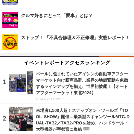
クルマ好きにとって「愛車」とは？
ストップ！ 「不具合修理＆不正修理」実態レポート！
イベントレポートアクセスランキング
ベールに包まれていたアイシンの自動車アフター
マーケット向け新商品群…業界の地殻変動を象徴
するラインアップを揃え、世界初披露！【オート
アフターマーケット東北2024】
2024.9.20 Fri 12:00
来場者1,500人超！スナップオン・ツールズ「TO
OL SHOW」開催…最新型スキャンツールMTG-D
UAL-TAB2／TAB2-PROを始め、ハンドツール・
大型機器が宇都宮に集結
PR