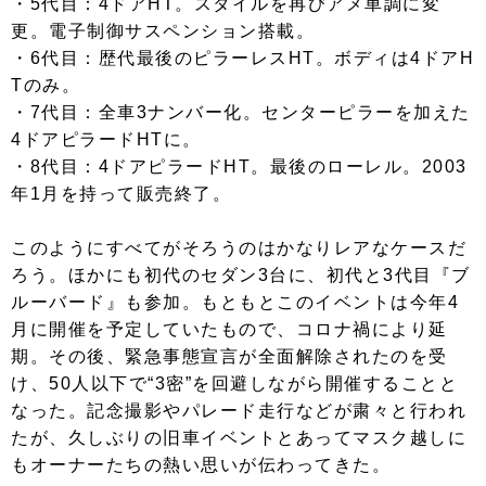
・5代目：4ドアHT。スタイルを再びアメ車調に変
更。電子制御サスペンション搭載。
・6代目：歴代最後のピラーレスHT。ボディは4ドアH
Tのみ。
・7代目：全車3ナンバー化。センターピラーを加えた
4ドアピラードHTに。
・8代目：4ドアピラードHT。最後のローレル。2003
年1月を持って販売終了。
このようにすべてがそろうのはかなりレアなケースだ
ろう。ほかにも初代のセダン3台に、初代と3代目『ブ
ルーバード』も参加。もともとこのイベントは今年4
月に開催を予定していたもので、コロナ禍により延
期。その後、緊急事態宣言が全面解除されたのを受
け、50人以下で“3密”を回避しながら開催することと
なった。記念撮影やパレード走行などが粛々と行われ
たが、久しぶりの旧車イベントとあってマスク越しに
もオーナーたちの熱い思いが伝わってきた。