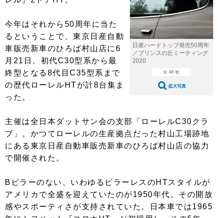
ショップレポート
愛車 File
ディテイリング
自動車豆知識
ストップ！不具合修理＆粗悪修理
ディテイリング
洗車
今年はそれから50周年に当た
鈑金・塗装
るということで、東京日産自動
鈑金・塗装
ヘッドライト磨き
コーティング
小キズ直し
防錆
特集記事
日産ハードトップ発売50周年
車販売新車のひろば村山店に6
／プリンスの丘ミーティング
月21日、初代C30型系から最
2020
フィルム・ラッピング
ストップ 不具合修理＆粗悪修理
カーメーカー「旧車」関連プロジェ
ショップ紹介
終型となる8代目C35型系まで
クト
全 48 枚
の歴代ローレルHTが計8台集ま
ショップレポート
プロショップ検索
レストア
拡大写真
コラム
った。
カーメーカー「旧車」関連プロジ
コラム
イベント
ェクト
主催は全日本ダットサン会の支部「ローレルC30クラ
インタビュー
イベント告知
イベントレポート
ブ」。かつてローレルの生産拠点だった村山工場跡地
にある東京日産自動車販売新車のひろば村山店の協力
で開催された。
Bピラーのない、いわゆるピラーレスのHTスタイルが
アメリカで全盛を迎えていたのが1950年代。その開放
感やスポーティさが支持されていた。日本車では1965